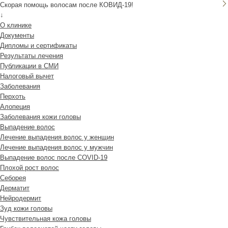
Скорая помощь волосам после КОВИД-19!
↓
О клинике
Документы
Дипломы и сертификаты
Результаты лечения
Публикации в СМИ
Налоговый вычет
Заболевания
Перхоть
Алопеция
Заболевания кожи головы
Выпадение волос
Лечение выпадения волос у женщин
Лечение выпадения волос у мужчин
Выпадение волос после COVID-19
Плохой рост волос
Cеборея
Дерматит
Нейродермит
Зуд кожи головы
Чувствительная кожа головы