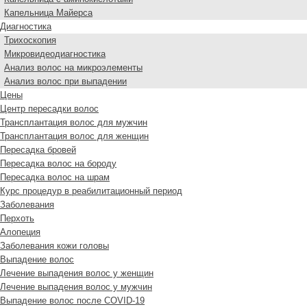
Капельница Майерса
Диагностика
Трихоскопия
Микровидеодиагностика
Анализ волос на микроэлементы
Анализ волос при выпадении
Цены
Центр пересадки волос
Трансплантация волос для мужчин
Трансплантация волос для женщин
Пересадка бровей
Пересадка волос на бороду
Пересадка волос на шрам
Курс процедур в реабилитационный период
Заболевания
Перхоть
Алопеция
Заболевания кожи головы
Выпадение волос
Лечение выпадения волос у женщин
Лечение выпадения волос у мужчин
Выпадение волос после COVID-19