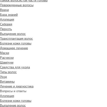
Грибок волосистой части головы
Поврежденные волосы
Врачи
База знаний
Алопеция
Себорея
Перхоть
Выпадение волос
Трансплантация волос
Болезни кожи головы
Домашнее лечение
Маски
Расчески
Шампуни
Средства для ухода
Типы волос
Уход
Витамины
Лечение и диагностика
Вопросы и ответы
Алопеция
Болезни кожи головы
Выпадение волос