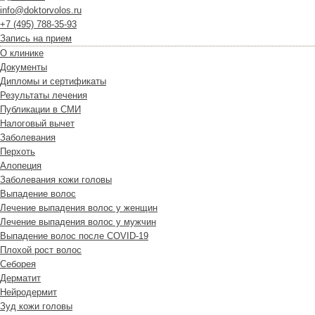
info@doktorvolos.ru
+7
(495)
788-35-93
Запись на прием
О клинике
Документы
Дипломы и сертификаты
Результаты лечения
Публикации в СМИ
Налоговый вычет
Заболевания
Перхоть
Алопеция
Заболевания кожи головы
Выпадение волос
Лечение выпадения волос у женщин
Лечение выпадения волос у мужчин
Выпадение волос после COVID-19
Плохой рост волос
Cеборея
Дерматит
Нейродермит
Зуд кожи головы