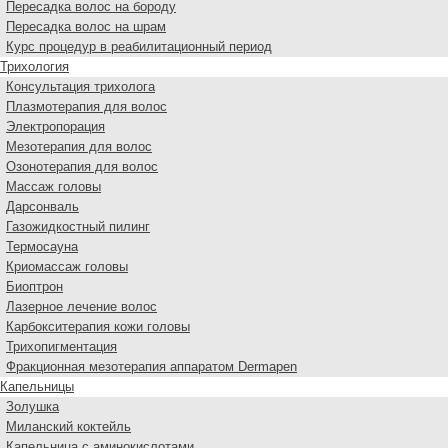
Пересадка волос на бороду
Пересадка волос на шрам
Курс процедур в реабилитационный период
Трихология
Консультация трихолога
Плазмотерапия для волос
Электропорация
Мезотерапия для волос
Озонотерапия для волос
Массаж головы
Дарсонваль
Газожидкостный пилинг
Термосауна
Криомассаж головы
Биоптрон
Лазерное лечение волос
Карбокситерапия кожи головы
Трихопигментация
Фракционная мезотерапия аппаратом Dermapen
Капельницы
Золушка
Миланский коктейль
Капельница с аминокислотами