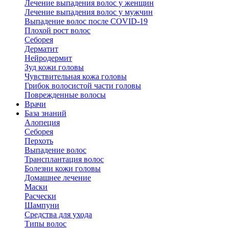
Лечение выпадения волос у женщин
Лечение выпадения волос у мужчин
Выпадение волос после COVID-19
Плохой рост волос
Cеборея
Дерматит
Нейродермит
Зуд кожи головы
Чувствительная кожа головы
Грибок волосистой части головы
Поврежденные волосы
Врачи
База знаний
Алопеция
Себорея
Перхоть
Выпадение волос
Трансплантация волос
Болезни кожи головы
Домашнее лечение
Маски
Расчески
Шампуни
Средства для ухода
Типы волос