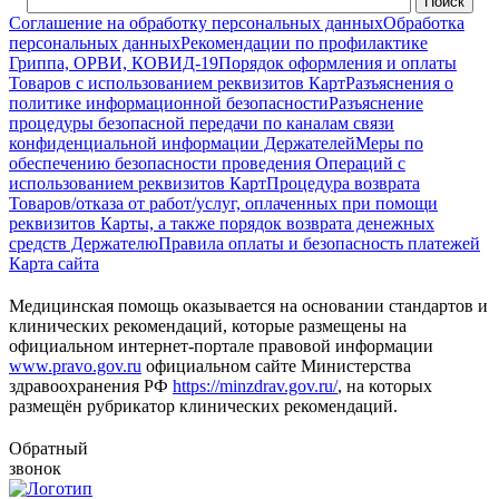
Соглашение на обработку персональных данных
Обработка
персональных данных
Рекомендации по профилактике
Гриппа, ОРВИ, КОВИД-19
Порядок оформления и оплаты
Товаров с использованием реквизитов Карт
Разъяснения о
политике информационной безопасности
Разъяснение
процедуры безопасной передачи по каналам связи
конфиденциальной информации Держателей
Меры по
обеспечению безопасности проведения Операций с
использованием реквизитов Карт
Процедура возврата
Товаров/отказа от работ/услуг, оплаченных при помощи
реквизитов Карты, а также порядок возврата денежных
средств Держателю
Правила оплаты и безопасность платежей
Карта сайта
Медицинская помощь оказывается на основании стандартов и
клинических рекомендаций, которые размещены на
официальном интернет-портале правовой информации
www.pravo.gov.ru
официальном сайте Министерства
здравоохранения РФ
https://minzdrav.gov.ru/
, на которых
размещён рубрикатор клинических рекомендаций.
Обратный
звонок