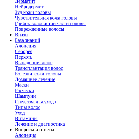
Дерматит
Нейродермит
Зуд кожи головы
Чувствительная кожа головы
Грибок волосистой части головы
Поврежденные волосы
Врачи
База знаний
Алопеция
Себорея
Перхоть
Выпадение волос
Трансплантация волос
Болезни кожи головы
Домашнее лечение
Маски
Расчески
Шампуни
Средства для ухода
Типы волос
Уход
Витамины
Лечение и диагностика
Вопросы и ответы
Алопеция