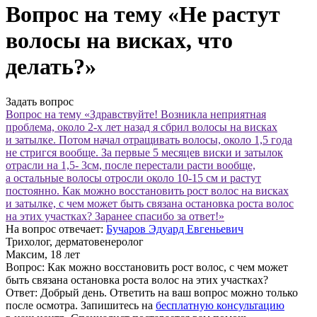
Вопрос на тему «Не растут
волосы на висках, что
делать?»
Задать вопрос
Вопрос на тему «Здравствуйте! Возникла неприятная
проблема, около
2-х
лет назад я сбрил волосы на висках
и затылке. Потом начал отращивать волосы, около 1,5 года
не стригся вообще. За первые 5 месяцев виски и затылок
отрасли на 1,5- 3см, после перестали расти вообще,
а остальные волосы отросли около 10-15 см и растут
постоянно. Как можно восстановить рост волос на висках
и затылке, с чем может быть связана остановка роста волос
на этих участках? Заранее спасибо за ответ!»
На вопрос отвечает:
Бучаров Эдуард Евгеньевич
Трихолог, дерматовенеролог
Максим
, 18 лет
Вопрос:
Как можно восстановить рост волос
, с
чем может
быть связана остановка роста волос на
этих участках?
Ответ:
Добрый день. Ответить на ваш вопрос можно только
после осмотра. Запишитесь на
бесплатную консультацию