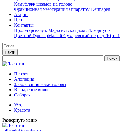
Камуфляж шрамов на голове
Фракционная мезотерапия аппаратом Dermapen
Акции
Цены
Контакты
Пролетарская
ул. Марксистская дом 34, корпус 7
Цветной бульвар
Малый Сухаревский пер., д. 10, с. 1
Перхоть
Алопеция
Заболевания кожи головы
Выпадение волос
Cеборея
Уход
Красота
Развернуть меню
info@doktorvolos.ru