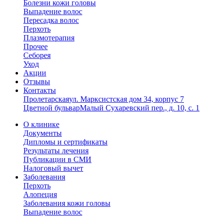
Болезни кожи головы
Выпадение волос
Пересадка волос
Перхоть
Плазмотерапия
Прочее
Себорея
Уход
Акции
Отзывы
Контакты
Пролетарская
ул. Марксистская дом 34, корпус 7
Цветной бульвар
Малый Сухаревский пер., д. 10, с. 1
О клинике
Документы
Дипломы и сертификаты
Результаты лечения
Публикации в СМИ
Налоговый вычет
Заболевания
Перхоть
Алопеция
Заболевания кожи головы
Выпадение волос