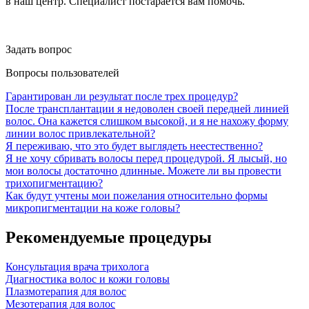
в наш центр. Специалист постарается вам помочь.
Задать вопрос
Вопросы пользователей
Гарантирован ли результат после трех процедур?
После трансплантации я недоволен своей передней линией
волос. Она кажется слишком высокой, и я не нахожу форму
линии волос привлекательной?
Я переживаю, что это будет выглядеть неестественно?
Я не хочу сбривать волосы перед процедурой. Я лысый, но
мои волосы достаточно длинные. Можете ли вы провести
трихопигментацию?
Как будут учтены мои пожелания относительно формы
микропигментации на коже головы?
Рекомендуемые процедуры
Консультация врача трихолога
Диагностика волос и кожи головы
Плазмотерапия для волос
Мезотерапия для волос