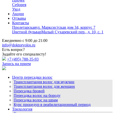
Прочее
Себорея
Уход
Акции
Отзывы
Контакты
Пролетарская
ул. Марксистская дом 34, корпус 7
Цветной бульвар
Малый Сухаревский пер., д. 10, с. 1
Ежедневно с 9:00 до 21:00
info@doktorvolos.ru
Есть вопрос?
Задайте его специалисту!
+7
(495)
788-35-93
Запись на прием
Центр пересадки волос
Трансплантация волос для мужчин
Трансплантация волос для женщин
Пересадка бровей
Пересадка волос на бороду
Пересадка волос на шрам
Курс процедур в реабилитационный период
Трихология