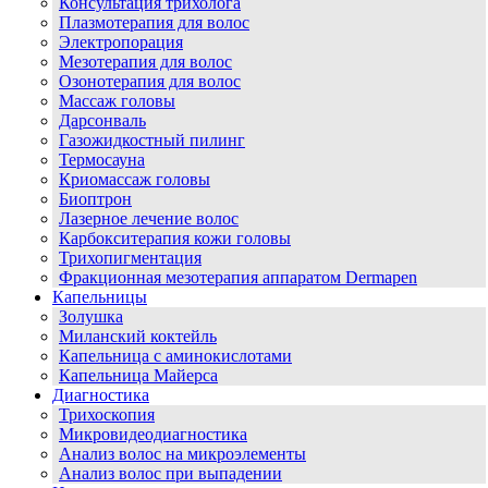
Консультация трихолога
Плазмотерапия для волос
Электропорация
Мезотерапия для волос
Озонотерапия для волос
Массаж головы
Дарсонваль
Газожидкостный пилинг
Термосауна
Криомассаж головы
Биоптрон
Лазерное лечение волос
Карбокситерапия кожи головы
Трихопигментация
Фракционная мезотерапия аппаратом Dermapen
Капельницы
Золушка
Миланский коктейль
Капельница с аминокислотами
Капельница Майерса
Диагностика
Трихоскопия
Микровидеодиагностика
Анализ волос на микроэлементы
Анализ волос при выпадении