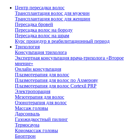
Центр пересадки волос
Трансплантация волос для мужчин
Трансплантация волос для женщин
Пересадка бровей
Пересадка волос на бороду
Пересадка волос на шрам
Курс процедур в реабилитационный период
Трихология
Консультация трихолога
Экспертная консультация врача-трихолога «Второе
мнение»
Онлайн консультация
Плазмотерапия для волос
Плазмотерапия для волос по Ахмерову
Плазмотерапия для волос Cortexil PRP
Электропорация
Мезотерапия для волос
Озонотерапия для волос
Массаж головы
Дарсонваль
Газожидкостный пилинг
Термосауна
Криомассаж головы
Биоптрон