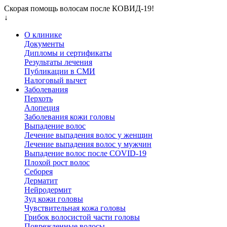
Скорая помощь волосам после КОВИД-19!
↓
О клинике
Документы
Дипломы и сертификаты
Результаты лечения
Публикации в СМИ
Налоговый вычет
Заболевания
Перхоть
Алопеция
Заболевания кожи головы
Выпадение волос
Лечение выпадения волос у женщин
Лечение выпадения волос у мужчин
Выпадение волос после COVID-19
Плохой рост волос
Cеборея
Дерматит
Нейродермит
Зуд кожи головы
Чувствительная кожа головы
Грибок волосистой части головы
Поврежденные волосы