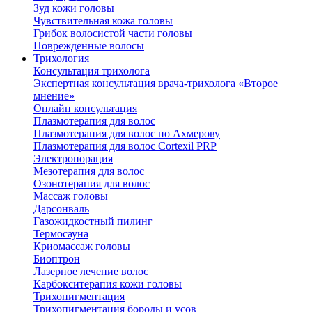
Зуд кожи головы
Чувствительная кожа головы
Грибок волосистой части головы
Поврежденные волосы
Трихология
Консультация трихолога
Экспертная консультация врача-трихолога «Второе
мнение»
Онлайн консультация
Плазмотерапия для волос
Плазмотерапия для волос по Ахмерову
Плазмотерапия для волос Cortexil PRP
Электропорация
Мезотерапия для волос
Озонотерапия для волос
Массаж головы
Дарсонваль
Газожидкостный пилинг
Термосауна
Криомассаж головы
Биоптрон
Лазерное лечение волос
Карбокситерапия кожи головы
Трихопигментация
Трихопигментация бороды и усов