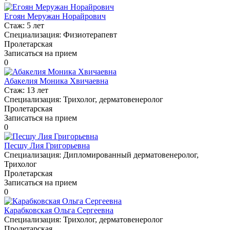
Егоян Меружан Норайрович
Стаж:
5 лет
Специализация:
Физиотерапевт
Пролетарская
Записаться на прием
0
Абакелия Моника Хвичаевна
Стаж:
13 лет
Специализация:
Трихолог, дерматовенеролог
Пролетарская
Записаться на прием
0
Песшу Лия Григорьевна
Специализация:
Дипломированный дерматовенеролог,
Трихолог
Пролетарская
Записаться на прием
0
Карабковская Ольга Сергеевна
Специализация:
Трихолог, дерматовенеролог
Пролетарская