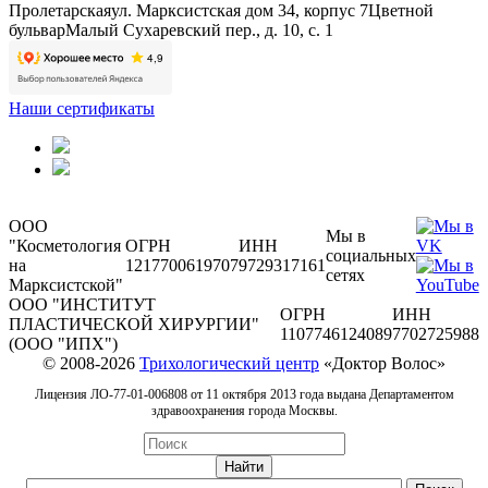
Пролетарская
ул. Марксистская дом 34, корпус 7
Цветной
бульвар
Малый Сухаревский пер., д. 10, с. 1
Наши сертификаты
ООО
Мы в
"Косметология
ОГРН
ИНН
социальных
на
1217700619707
9729317161
сетях
Марксистской"
ООО "ИНСТИТУТ
ОГРН
ИНН
ПЛАСТИЧЕСКОЙ ХИРУРГИИ"
1107746124089
7702725988
(ООО "ИПХ")
© 2008-2026
Трихологический центр
«Доктор Волос»
Лицензия ЛО-77-01-006808 от 11 октября 2013 года выдана Департаментом
здравоохранения города Москвы.