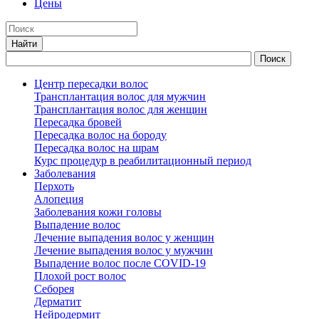
Цены
Центр пересадки волос
Трансплантация волос для мужчин
Трансплантация волос для женщин
Пересадка бровей
Пересадка волос на бороду
Пересадка волос на шрам
Курс процедур в реабилитационный период
Заболевания
Перхоть
Алопеция
Заболевания кожи головы
Выпадение волос
Лечение выпадения волос у женщин
Лечение выпадения волос у мужчин
Выпадение волос после COVID-19
Плохой рост волос
Cеборея
Дерматит
Нейродермит