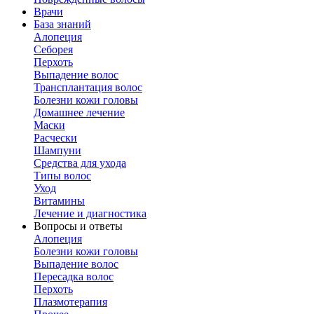
Врачи
База знаний
Алопеция
Себорея
Перхоть
Выпадение волос
Трансплантация волос
Болезни кожи головы
Домашнее лечение
Маски
Расчески
Шампуни
Средства для ухода
Типы волос
Уход
Витамины
Лечение и диагностика
Вопросы и ответы
Алопеция
Болезни кожи головы
Выпадение волос
Пересадка волос
Перхоть
Плазмотерапия