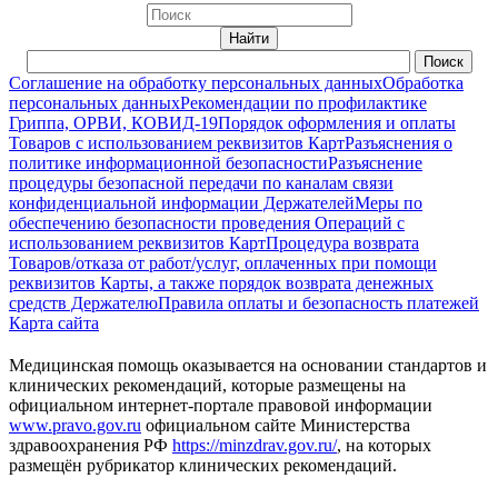
Соглашение на обработку персональных данных
Обработка
персональных данных
Рекомендации по профилактике
Гриппа, ОРВИ, КОВИД-19
Порядок оформления и оплаты
Товаров с использованием реквизитов Карт
Разъяснения о
политике информационной безопасности
Разъяснение
процедуры безопасной передачи по каналам связи
конфиденциальной информации Держателей
Меры по
обеспечению безопасности проведения Операций с
использованием реквизитов Карт
Процедура возврата
Товаров/отказа от работ/услуг, оплаченных при помощи
реквизитов Карты, а также порядок возврата денежных
средств Держателю
Правила оплаты и безопасность платежей
Карта сайта
Медицинская помощь оказывается на основании стандартов и
клинических рекомендаций, которые размещены на
официальном интернет-портале правовой информации
www.pravo.gov.ru
официальном сайте Министерства
здравоохранения РФ
https://minzdrav.gov.ru/
, на которых
размещён рубрикатор клинических рекомендаций.