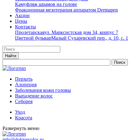
Камуфляж шрамов на голове
Фракционная мезотерапия аппаратом Dermapen
Акции
Цены
Контакты
Пролетарская
ул. Марксистская дом 34, корпус 7
Цветной бульвар
Малый Сухаревский пер., д. 10, с. 1
Перхоть
Алопеция
Заболевания кожи головы
Выпадение волос
Cеборея
Уход
Красота
Развернуть меню
info@doktorvolos.ru