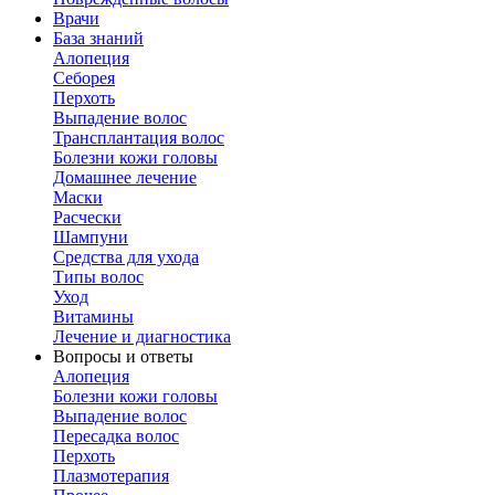
Врачи
База знаний
Алопеция
Себорея
Перхоть
Выпадение волос
Трансплантация волос
Болезни кожи головы
Домашнее лечение
Маски
Расчески
Шампуни
Средства для ухода
Типы волос
Уход
Витамины
Лечение и диагностика
Вопросы и ответы
Алопеция
Болезни кожи головы
Выпадение волос
Пересадка волос
Перхоть
Плазмотерапия