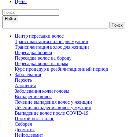
Цены
Центр пересадки волос
Трансплантация волос для мужчин
Трансплантация волос для женщин
Пересадка бровей
Пересадка волос на бороду
Пересадка волос на шрам
Курс процедур в реабилитационный период
Заболевания
Перхоть
Алопеция
Заболевания кожи головы
Выпадение волос
Лечение выпадения волос у женщин
Лечение выпадения волос у мужчин
Выпадение волос после COVID-19
Плохой рост волос
Cеборея
Дерматит
Нейродермит