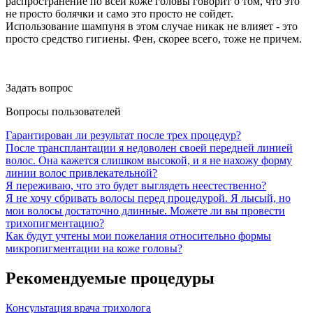
распространение по всей коже головы говорит о том, что это
не просто болячки и само это просто не сойдет.
Использование шампуня в этом случае никак не влияет - это
просто средство гигиены. Фен, скорее всего, тоже не причем.
Задать вопрос
Вопросы пользователей
Гарантирован ли результат после трех процедур?
После трансплантации я недоволен своей передней линией
волос. Она кажется слишком высокой, и я не нахожу форму
линии волос привлекательной?
Я переживаю, что это будет выглядеть неестественно?
Я не хочу сбривать волосы перед процедурой. Я лысый, но
мои волосы достаточно длинные. Можете ли вы провести
трихопигментацию?
Как будут учтены мои пожелания относительно формы
микропигментации на коже головы?
Рекомендуемые процедуры
Консультация врача трихолога