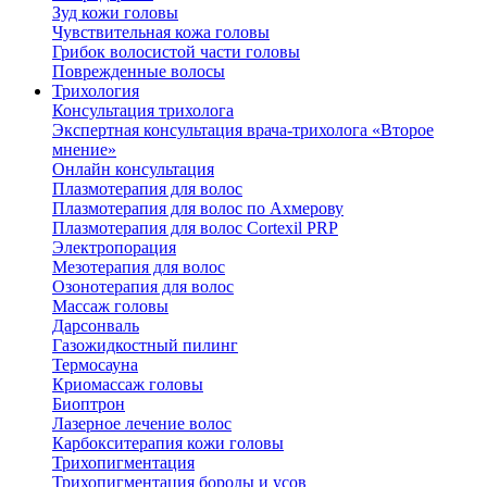
Зуд кожи головы
Чувствительная кожа головы
Грибок волосистой части головы
Поврежденные волосы
Трихология
Консультация трихолога
Экспертная консультация врача-трихолога «Второе
мнение»
Онлайн консультация
Плазмотерапия для волос
Плазмотерапия для волос по Ахмерову
Плазмотерапия для волос Cortexil PRP
Электропорация
Мезотерапия для волос
Озонотерапия для волос
Массаж головы
Дарсонваль
Газожидкостный пилинг
Термосауна
Криомассаж головы
Биоптрон
Лазерное лечение волос
Карбокситерапия кожи головы
Трихопигментация
Трихопигментация бороды и усов