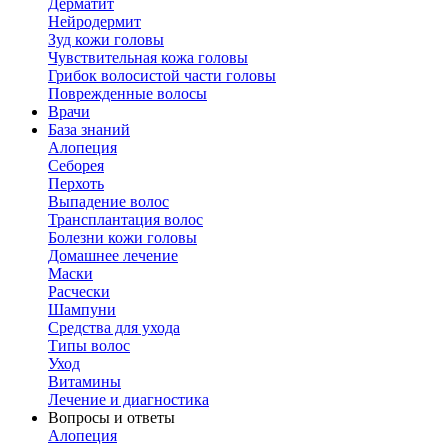
Дерматит
Нейродермит
Зуд кожи головы
Чувствительная кожа головы
Грибок волосистой части головы
Поврежденные волосы
Врачи
База знаний
Алопеция
Себорея
Перхоть
Выпадение волос
Трансплантация волос
Болезни кожи головы
Домашнее лечение
Маски
Расчески
Шампуни
Средства для ухода
Типы волос
Уход
Витамины
Лечение и диагностика
Вопросы и ответы
Алопеция