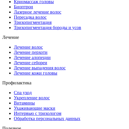
Криомассаж головы
Биоптрон
Лазерное лечение волос
Пересадка волос
Трихопигментация
Трихопигментация бороды и усов
Лечение
Лечение волос
Лечение перхоти
Лечение алопеции
Лечение себореи
Лечение выпадения волос
Лечение кожи головы
Профилактика
Спа уход
Укрепление волос
Витамины
Ухаживающие маски
Интервью с трихологом
Обработка персональных данных
Полезное