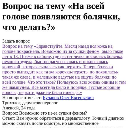
Вопрос на тему «На всей
голове появляются болячки,
что делать?»
Задать вопрос
Вопрос на тему «Здравствуйте. Месяц назад вся кожа на
голове покраснела. Возможно из-за сушки феном, было такое
лет в 13. Позже в районе, где растет челка появилась болячка,
немного зудела, быстро расчесывалась и покрывалась
корочкой, которая сыпалась как перхоть. Теперь болячка
просто выглядит как та жа корочка-перхоть, но появиласьь
такая же слева, и маленькие вздутые на ощупь болячки по
всей голове. Что это такое? Пользуюсь всю жизнь одним и тем
же шампунем. Все всегнда было в порядке, густые хорошие
волосы, перхоти даже не было никогда.»
На вопрос отвечает:
Бучаров Олег Евгеньевич
Трихолог, дерматовенеролог
Алексей
, 24 года
Вопрос:
Возможно это из-за сушки феном?
Ответ:
Вам нужно обратиться к дерматологу. Точный диагноз
можно сказать после осмотра, но множественное