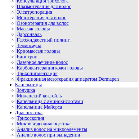
Консультация трихолога
Плазмотерапия для волос
Электропорация
Мезотерапия для волос
Озонотерапия для волос
Массаж головы
Дарсонваль
Газожидкостный пилинг
Термосауна
Криомассаж головы
Биоптрон
Лазерное лечение волос
Карбокситерапия кожи головы
Трихопигментация
Фракционная мезотерапия аппаратом Dermapen
Капельницы
Золушка
Миланский коктейль
Капельница с аминокислотами
Капельница Майерса
Диагностика
Трихоскопия
Микровидеодиагностика
Анализ волос на микроэлементы
Анализ волос при выпадении