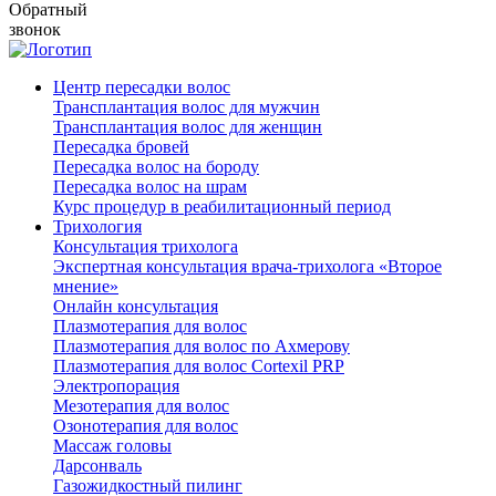
Обратный
звонок
Центр пересадки волос
Трансплантация волос для мужчин
Трансплантация волос для женщин
Пересадка бровей
Пересадка волос на бороду
Пересадка волос на шрам
Курс процедур в реабилитационный период
Трихология
Консультация трихолога
Экспертная консультация врача-трихолога «Второе
мнение»
Онлайн консультация
Плазмотерапия для волос
Плазмотерапия для волос по Ахмерову
Плазмотерапия для волос Cortexil PRP
Электропорация
Мезотерапия для волос
Озонотерапия для волос
Массаж головы
Дарсонваль
Газожидкостный пилинг