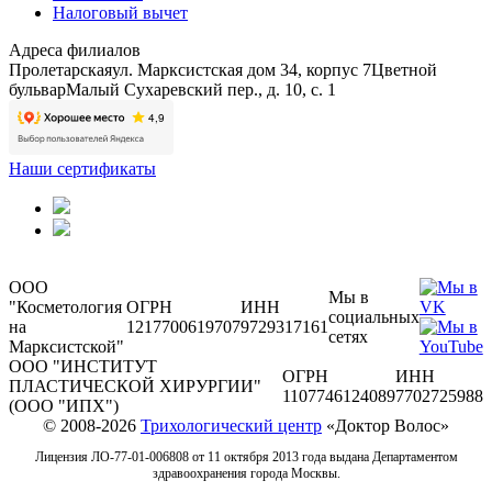
Налоговый вычет
Адреса филиалов
Пролетарская
ул. Марксистская дом 34, корпус 7
Цветной
бульвар
Малый Сухаревский пер., д. 10, с. 1
Наши сертификаты
ООО
Мы в
"Косметология
ОГРН
ИНН
социальных
на
1217700619707
9729317161
сетях
Марксистской"
ООО "ИНСТИТУТ
ОГРН
ИНН
ПЛАСТИЧЕСКОЙ ХИРУРГИИ"
1107746124089
7702725988
(ООО "ИПХ")
© 2008-2026
Трихологический центр
«Доктор Волос»
Лицензия ЛО-77-01-006808 от 11 октября 2013 года выдана Департаментом
здравоохранения города Москвы.