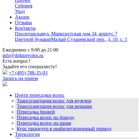
Прочее
Себорея
Уход
Акции
Отзывы
Контакты
Пролетарская
ул. Марксистская дом 34, корпус 7
Цветной бульвар
Малый Сухаревский пер., д. 10, с. 1
Ежедневно с 9:00 до 21:00
info@doktorvolos.ru
Есть вопрос?
Задайте его специалисту!
+7
(495)
788-35-93
Запись на прием
Центр пересадки волос
Трансплантация волос для мужчин
Трансплантация волос для женщин
Пересадка бровей
Пересадка волос на бороду
Пересадка волос на шрам
Курс процедур в реабилитационный период
Трихология