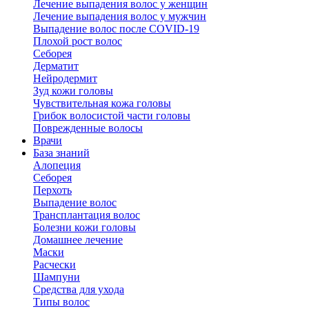
Лечение выпадения волос у женщин
Лечение выпадения волос у мужчин
Выпадение волос после COVID-19
Плохой рост волос
Cеборея
Дерматит
Нейродермит
Зуд кожи головы
Чувствительная кожа головы
Грибок волосистой части головы
Поврежденные волосы
Врачи
База знаний
Алопеция
Себорея
Перхоть
Выпадение волос
Трансплантация волос
Болезни кожи головы
Домашнее лечение
Маски
Расчески
Шампуни
Средства для ухода
Типы волос