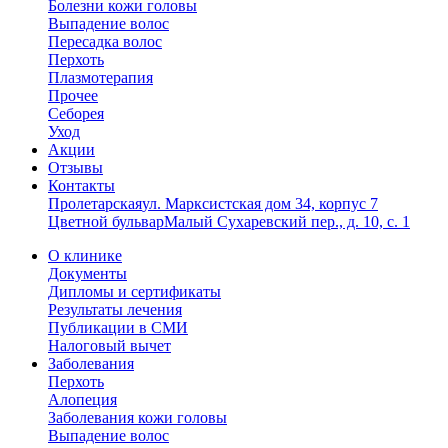
Болезни кожи головы
Выпадение волос
Пересадка волос
Перхоть
Плазмотерапия
Прочее
Себорея
Уход
Акции
Отзывы
Контакты
Пролетарская
ул. Марксистская дом 34, корпус 7
Цветной бульвар
Малый Сухаревский пер., д. 10, с. 1
О клинике
Документы
Дипломы и сертификаты
Результаты лечения
Публикации в СМИ
Налоговый вычет
Заболевания
Перхоть
Алопеция
Заболевания кожи головы
Выпадение волос