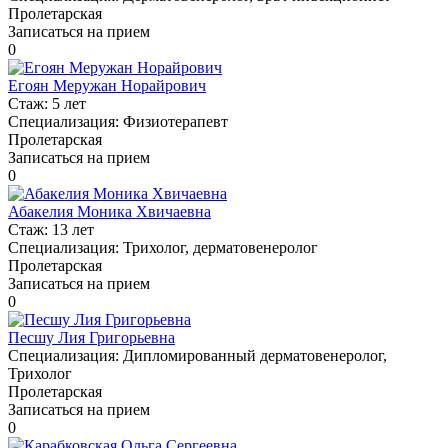
Пролетарская
Записаться на прием
0
Егоян Меружан Норайрович
Стаж:
5 лет
Специализация:
Физиотерапевт
Пролетарская
Записаться на прием
0
Абакелия Моника Хвичаевна
Стаж:
13 лет
Специализация:
Трихолог, дерматовенеролог
Пролетарская
Записаться на прием
0
Песшу Лия Григорьевна
Специализация:
Дипломированный дерматовенеролог,
Трихолог
Пролетарская
Записаться на прием
0