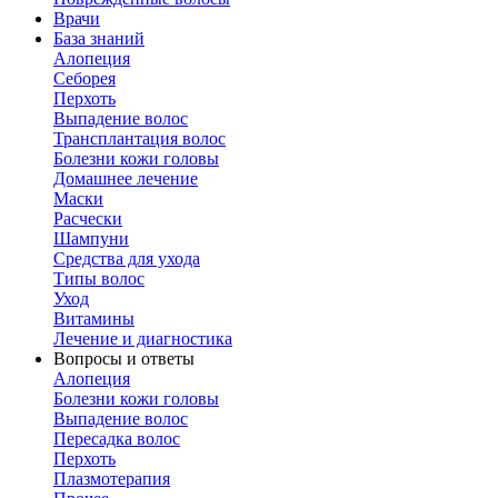
Врачи
База знаний
Алопеция
Себорея
Перхоть
Выпадение волос
Трансплантация волос
Болезни кожи головы
Домашнее лечение
Маски
Расчески
Шампуни
Средства для ухода
Типы волос
Уход
Витамины
Лечение и диагностика
Вопросы и ответы
Алопеция
Болезни кожи головы
Выпадение волос
Пересадка волос
Перхоть
Плазмотерапия