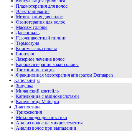
Консультация трихолога
Плазмотерапия для волос
Электропорация
Мезотерапия для волос
Озонотерапия для волос
Массаж головы
Дарсонваль
Газожидкостный пилинг
Термосауна
Криомассаж головы
Биоптрон
Лазерное лечение волос
Карбокситерапия кожи головы
Трихопигментация
Фракционная мезотерапия аппаратом Dermapen
Капельницы
Золушка
Миланский коктейль
Капельница с аминокислотами
Капельница Майерса
Диагностика
Трихоскопия
Микровидеодиагностика
Анализ волос на микроэлементы
Анализ волос при выпадении