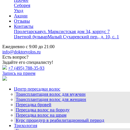
Прочее
Себорея
Уход
Акции
Отзывы
Контакты
Пролетарская
ул. Марксистская дом 34, корпус 7
Цветной бульвар
Малый Сухаревский пер., д. 10, с. 1
Ежедневно с 9:00 до 21:00
info@doktorvolos.ru
Есть вопрос?
Задайте его специалисту!
+7
(495)
788-35-93
Запись на прием
Центр пересадки волос
Трансплантация волос для мужчин
Трансплантация волос для женщин
Пересадка бровей
Пересадка волос на бороду
Пересадка волос на шрам
Курс процедур в реабилитационный период
Трихология