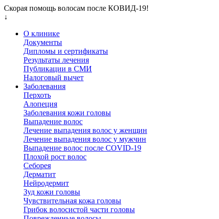
Скорая помощь волосам после КОВИД-19!
↓
О клинике
Документы
Дипломы и сертификаты
Результаты лечения
Публикации в СМИ
Налоговый вычет
Заболевания
Перхоть
Алопеция
Заболевания кожи головы
Выпадение волос
Лечение выпадения волос у женщин
Лечение выпадения волос у мужчин
Выпадение волос после COVID-19
Плохой рост волос
Cеборея
Дерматит
Нейродермит
Зуд кожи головы
Чувствительная кожа головы
Грибок волосистой части головы
Поврежденные волосы