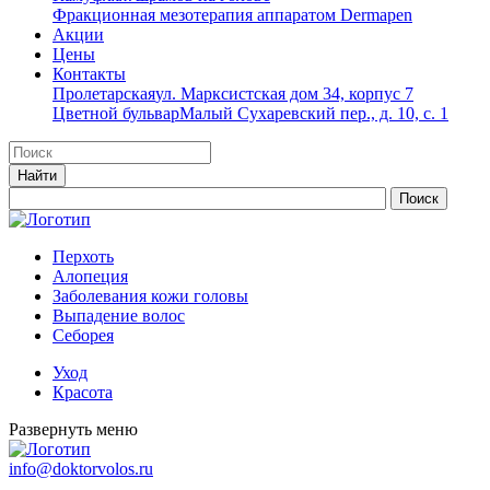
Фракционная мезотерапия аппаратом Dermapen
Акции
Цены
Контакты
Пролетарская
ул. Марксистская дом 34, корпус 7
Цветной бульвар
Малый Сухаревский пер., д. 10, с. 1
Перхоть
Алопеция
Заболевания кожи головы
Выпадение волос
Cеборея
Уход
Красота
Развернуть меню
info@doktorvolos.ru