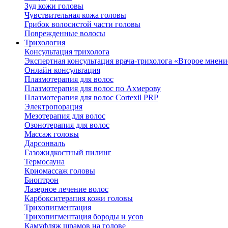
Зуд кожи головы
Чувствительная кожа головы
Грибок волосистой части головы
Поврежденные волосы
Трихология
Консультация трихолога
Экспертная консультация врача-трихолога «Второе мнени
Онлайн консультация
Плазмотерапия для волос
Плазмотерапия для волос по Ахмерову
Плазмотерапия для волос Cortexil PRP
Электропорация
Мезотерапия для волос
Озонотерапия для волос
Массаж головы
Дарсонваль
Газожидкостный пилинг
Термосауна
Криомассаж головы
Биоптрон
Лазерное лечение волос
Карбокситерапия кожи головы
Трихопигментация
Трихопигментация бороды и усов
Камуфляж шрамов на голове