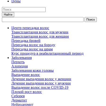
Цены
Центр пересадки волос
Трансплантация волос для мужчин
Трансплантация волос для женщин
Пересадка бровей
Пересадка волос на бороду
Пересадка волос на шрам
Курс процедур в реабилитационный период
Заболевания
Перхоть
Алопеция
Заболевания кожи головы
Выпадение волос
Лечение выпадения волос у женщин
Лечение выпадения волос у мужчин
Выпадение волос после COVID-19
Плохой рост волос
Cеборея
Дерматит
Нейродермит