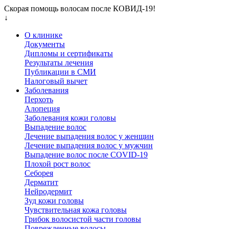
Скорая помощь волосам после КОВИД-19!
↓
О клинике
Документы
Дипломы и сертификаты
Результаты лечения
Публикации в СМИ
Налоговый вычет
Заболевания
Перхоть
Алопеция
Заболевания кожи головы
Выпадение волос
Лечение выпадения волос у женщин
Лечение выпадения волос у мужчин
Выпадение волос после COVID-19
Плохой рост волос
Cеборея
Дерматит
Нейродермит
Зуд кожи головы
Чувствительная кожа головы
Грибок волосистой части головы
Поврежденные волосы