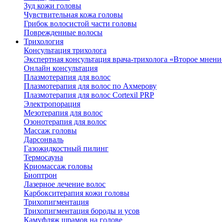
Зуд кожи головы
Чувствительная кожа головы
Грибок волосистой части головы
Поврежденные волосы
Трихология
Консультация трихолога
Экспертная консультация врача-трихолога «Второе мнени
Онлайн консультация
Плазмотерапия для волос
Плазмотерапия для волос по Ахмерову
Плазмотерапия для волос Cortexil PRP
Электропорация
Мезотерапия для волос
Озонотерапия для волос
Массаж головы
Дарсонваль
Газожидкостный пилинг
Термосауна
Криомассаж головы
Биоптрон
Лазерное лечение волос
Карбокситерапия кожи головы
Трихопигментация
Трихопигментация бороды и усов
Камуфляж шрамов на голове