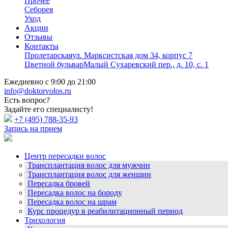
Прочее
Себорея
Уход
Акции
Отзывы
Контакты
Пролетарская
ул. Марксистская дом 34, корпус 7
Цветной бульвар
Малый Сухаревский пер., д. 10, с. 1
Ежедневно с 9:00 до 21:00
info@doktorvolos.ru
Есть вопрос?
Задайте его специалисту!
+7
(495)
788-35-93
Запись на прием
Центр пересадки волос
Трансплантация волос для мужчин
Трансплантация волос для женщин
Пересадка бровей
Пересадка волос на бороду
Пересадка волос на шрам
Курс процедур в реабилитационный период
Трихология