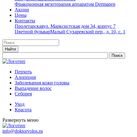
Фракционная мезотерапия аппаратом Dermapen
Акции
Цены
Контакты
Пролетарская
ул. Марксистская дом 34, корпус 7
Цветной бульвар
Малый Сухаревский пер., д. 10, с. 1
Перхоть
Алопеция
Заболевания кожи головы
Выпадение волос
Cеборея
Уход
Красота
Развернуть меню
info@doktorvolos.ru