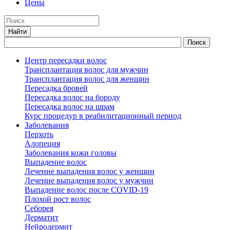
Цены
Центр пересадки волос
Трансплантация волос для мужчин
Трансплантация волос для женщин
Пересадка бровей
Пересадка волос на бороду
Пересадка волос на шрам
Курс процедур в реабилитационный период
Заболевания
Перхоть
Алопеция
Заболевания кожи головы
Выпадение волос
Лечение выпадения волос у женщин
Лечение выпадения волос у мужчин
Выпадение волос после COVID-19
Плохой рост волос
Cеборея
Дерматит
Нейродермит