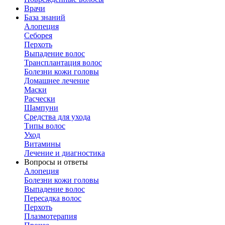
Врачи
База знаний
Алопеция
Себорея
Перхоть
Выпадение волос
Трансплантация волос
Болезни кожи головы
Домашнее лечение
Маски
Расчески
Шампуни
Средства для ухода
Типы волос
Уход
Витамины
Лечение и диагностика
Вопросы и ответы
Алопеция
Болезни кожи головы
Выпадение волос
Пересадка волос
Перхоть
Плазмотерапия