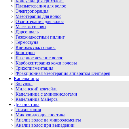
Консультация трихолога
Плазмотерапия для волос
Электропорация
Мезотерапия для волос
Озонотерапия для волос
Массаж головы
Дарсонваль
Газожидкостный пилинг
Термосауна
Криомассаж головы
Биоптрон
Лазерное лечение волос
Карбокситерапия кожи головы
Трихопигментация
Фракционная мезотерапия аппаратом Dermapen
Капельницы
Золушка
Миланский коктейль
Капельница с аминокислотами
Капельница Майерса
Диагностика
Трихоскопия
Микровидеодиагностика
Анализ волос на микроэлементы
Анализ волос при выпадении