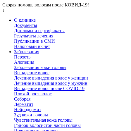
Скорая помощь волосам после КОВИД-19!
↓
О клинике
Документы
Дипломы и сертификаты
Результаты лечения
Публикации в СМИ
Налоговый вычет
Заболевания
Перхоть
Алопеция
Заболевания кожи головы
Выпадение волос
Лечение выпадения волос у женщин
Лечение выпадения волос у мужчин
Выпадение волос после COVID-19
Плохой рост волос
Cеборея
Дерматит
Нейродермит
Зуд кожи головы
Чувствительная кожа головы
Грибок волосистой части головы
Поврежденные волосы