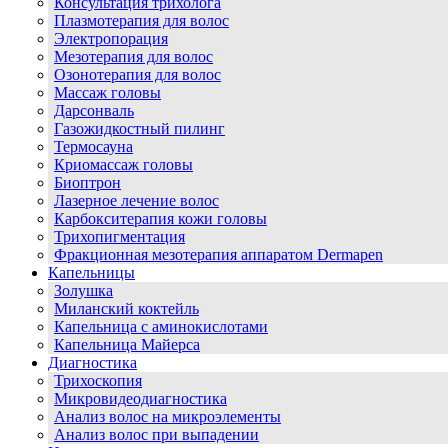
Консультация трихолога
Плазмотерапия для волос
Электропорация
Мезотерапия для волос
Озонотерапия для волос
Массаж головы
Дарсонваль
Газожидкостный пилинг
Термосауна
Криомассаж головы
Биоптрон
Лазерное лечение волос
Карбокситерапия кожи головы
Трихопигментация
Фракционная мезотерапия аппаратом Dermapen
Капельницы
Золушка
Миланский коктейль
Капельница с аминокислотами
Капельница Майерса
Диагностика
Трихоскопия
Микровидеодиагностика
Анализ волос на микроэлементы
Анализ волос при выпадении