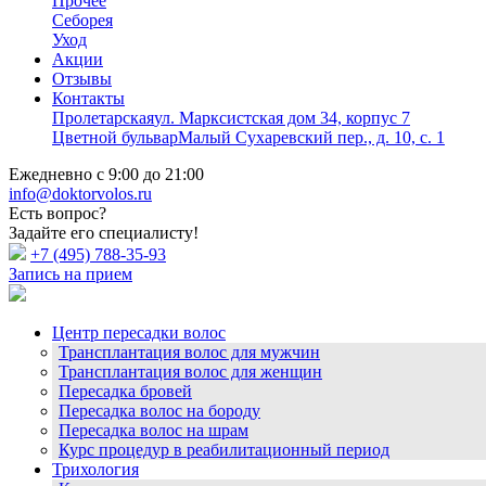
Прочее
Себорея
Уход
Акции
Отзывы
Контакты
Пролетарская
ул. Марксистская дом 34, корпус 7
Цветной бульвар
Малый Сухаревский пер., д. 10, с. 1
Ежедневно с 9:00 до 21:00
info@doktorvolos.ru
Есть вопрос?
Задайте его специалисту!
+7
(495)
788-35-93
Запись на прием
Центр пересадки волос
Трансплантация волос для мужчин
Трансплантация волос для женщин
Пересадка бровей
Пересадка волос на бороду
Пересадка волос на шрам
Курс процедур в реабилитационный период
Трихология