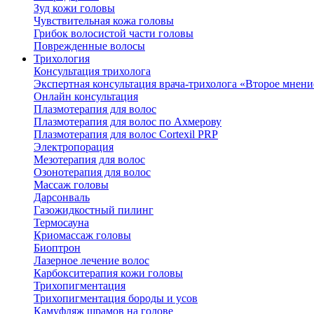
Зуд кожи головы
Чувствительная кожа головы
Грибок волосистой части головы
Поврежденные волосы
Трихология
Консультация трихолога
Экспертная консультация врача-трихолога «Второе мнени
Онлайн консультация
Плазмотерапия для волос
Плазмотерапия для волос по Ахмерову
Плазмотерапия для волос Cortexil PRP
Электропорация
Мезотерапия для волос
Озонотерапия для волос
Массаж головы
Дарсонваль
Газожидкостный пилинг
Термосауна
Криомассаж головы
Биоптрон
Лазерное лечение волос
Карбокситерапия кожи головы
Трихопигментация
Трихопигментация бороды и усов
Камуфляж шрамов на голове