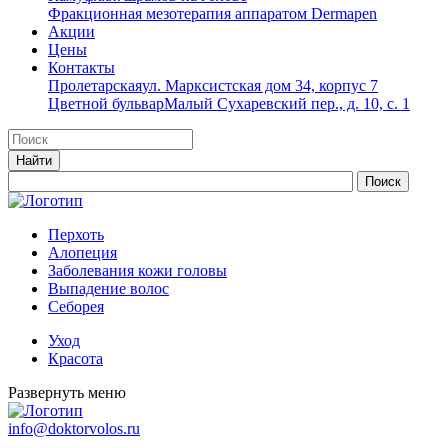
Фракционная мезотерапия аппаратом Dermapen
Акции
Цены
Контакты
Пролетарская
ул. Марксистская дом 34, корпус 7
Цветной бульвар
Малый Сухаревский пер., д. 10, с. 1
Перхоть
Алопеция
Заболевания кожи головы
Выпадение волос
Cеборея
Уход
Красота
Развернуть меню
info@doktorvolos.ru