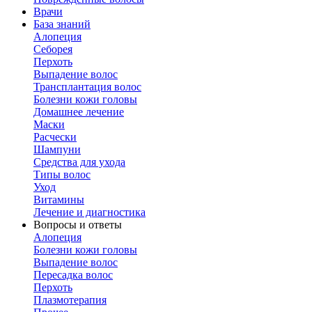
Врачи
База знаний
Алопеция
Себорея
Перхоть
Выпадение волос
Трансплантация волос
Болезни кожи головы
Домашнее лечение
Маски
Расчески
Шампуни
Средства для ухода
Типы волос
Уход
Витамины
Лечение и диагностика
Вопросы и ответы
Алопеция
Болезни кожи головы
Выпадение волос
Пересадка волос
Перхоть
Плазмотерапия