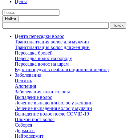
Цены
Центр пересадки волос
Трансплантация волос для мужчин
Трансплантация волос для женщин
Пересадка бровей
Пересадка волос на бороду
Пересадка волос на шрам
Курс процедур в реабилитационный период
Заболевания
Перхоть
Алопеция
Заболевания кожи головы
Выпадение волос
Лечение выпадения волос у женщин
Лечение выпадения волос у мужчин
Выпадение волос после COVID-19
Плохой рост волос
Cеборея
Дерматит
Нейродермит