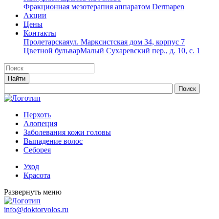
Фракционная мезотерапия аппаратом Dermapen
Акции
Цены
Контакты
Пролетарская
ул. Марксистская дом 34, корпус 7
Цветной бульвар
Малый Сухаревский пер., д. 10, с. 1
Перхоть
Алопеция
Заболевания кожи головы
Выпадение волос
Cеборея
Уход
Красота
Развернуть меню
info@doktorvolos.ru