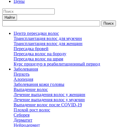
Цены
Центр пересадки волос
Трансплантация волос для мужчин
Трансплантация волос для женщин
Пересадка бровей
Пересадка волос на бороду
Пересадка волос на шрам
Курс процедур в реабилитационный период
Заболевания
Перхоть
Алопеция
Заболевания кожи головы
Выпадение волос
Лечение выпадения волос у женщин
Лечение выпадения волос у мужчин
Выпадение волос после COVID-19
Плохой рост волос
Cеборея
Дерматит
Нейродермит