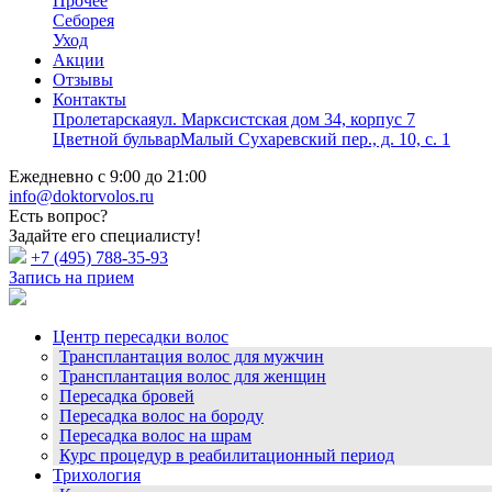
Прочее
Себорея
Уход
Акции
Отзывы
Контакты
Пролетарская
ул. Марксистская дом 34, корпус 7
Цветной бульвар
Малый Сухаревский пер., д. 10, с. 1
Ежедневно с 9:00 до 21:00
info@doktorvolos.ru
Есть вопрос?
Задайте его специалисту!
+7
(495)
788-35-93
Запись на прием
Центр пересадки волос
Трансплантация волос для мужчин
Трансплантация волос для женщин
Пересадка бровей
Пересадка волос на бороду
Пересадка волос на шрам
Курс процедур в реабилитационный период
Трихология