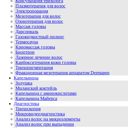
Консультация трихолога
Плазмотерапия для волос
Электропорация
Мезотерапия для волос
Озонотерапия для волос
Массаж головы
Дарсонваль
Газожидкостный пилинг
Термосауна
Криомассаж головы
Биоптрон
Лазерное лечение волос
Карбокситерапия кожи головы
Трихопигментация
Фракционная мезотерапия аппаратом Dermapen
Капельницы
Золушка
Миланский коктейль
Капельница с аминокислотами
Капельница Майерса
Диагностика
Трихоскопия
Микровидеодиагностика
Анализ волос на микроэлементы
Анализ волос при выпадении