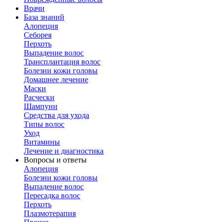
Врачи
База знаний
Алопеция
Себорея
Перхоть
Выпадение волос
Трансплантация волос
Болезни кожи головы
Домашнее лечение
Маски
Расчески
Шампуни
Средства для ухода
Типы волос
Уход
Витамины
Лечение и диагностика
Вопросы и ответы
Алопеция
Болезни кожи головы
Выпадение волос
Пересадка волос
Перхоть
Плазмотерапия