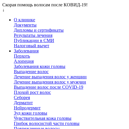
Скорая помощь волосам после КОВИД-19!
↓
О клинике
Документы
Дипломы и сертификаты
Результаты лечения
Публикации в СМИ
Налоговый вычет
Заболевания
Перхоть
Алопеция
Заболевания кожи головы
Выпадение волос
Лечение выпадения волос у женщин
Лечение выпадения волос у мужчин
Выпадение волос после COVID-19
Плохой рост волос
Cеборея
Дерматит
Нейродермит
Зуд кожи головы
Чувствительная кожа головы
Грибок волосистой части головы
Поврежденные волосы