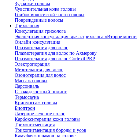
Зуд кожи головы
Чувствительная кожа головы
Грибок волосистой части головы
Поврежденные волосы
Трихология
Консультация трихолога
Экспертная консультация врача-трихолога «Второе мнени
Онлайн консультация
Плазмотерапия для волос
Плазмотерапия для волос по Ахмерову
Плазмотерапия для волос Cortexil PRP
Электропорация
Мезотерапия для волос
Озонотерапия для волос
Массаж головы
Дарсонваль
Газожидкостный пилинг
Термосауна
Криомассаж головы
Биоптрон
Лазерное лечение волос
Карбокситерапия кожи головы
Трихопигментация
Трихопигментация бороды и усов
Камуфляж шрамов на голове