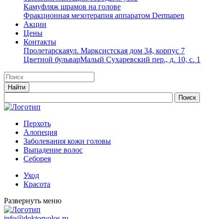
Камуфляж шрамов на голове
Фракционная мезотерапия аппаратом Dermapen
Акции
Цены
Контакты
Пролетарская
ул. Марксистская дом 34, корпус 7
Цветной бульвар
Малый Сухаревский пер., д. 10, с. 1
Перхоть
Алопеция
Заболевания кожи головы
Выпадение волос
Cеборея
Уход
Красота
Развернуть меню
info@doktorvolos.ru