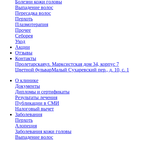
Болезни кожи головы
Выпадение волос
Пересадка волос
Перхоть
Плазмотерапия
Прочее
Себорея
Уход
Акции
Отзывы
Контакты
Пролетарская
ул. Марксистская дом 34, корпус 7
Цветной бульвар
Малый Сухаревский пер., д. 10, с. 1
О клинике
Документы
Дипломы и сертификаты
Результаты лечения
Публикации в СМИ
Налоговый вычет
Заболевания
Перхоть
Алопеция
Заболевания кожи головы
Выпадение волос