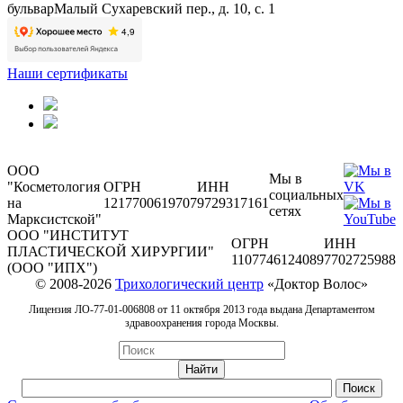
бульвар
Малый Сухаревский пер., д. 10, с. 1
Наши сертификаты
ООО
Мы в
"Косметология
ОГРН
ИНН
социальных
на
1217700619707
9729317161
сетях
Марксистской"
ООО "ИНСТИТУТ
ОГРН
ИНН
ПЛАСТИЧЕСКОЙ ХИРУРГИИ"
1107746124089
7702725988
(ООО "ИПХ")
© 2008-2026
Трихологический центр
«Доктор Волос»
Лицензия ЛО-77-01-006808 от 11 октября 2013 года выдана Департаментом
здравоохранения города Москвы.