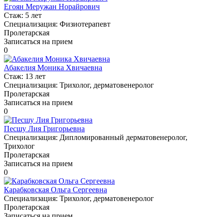
Егоян Меружан Норайрович
Стаж:
5 лет
Специализация:
Физиотерапевт
Пролетарская
Записаться на прием
0
Абакелия Моника Хвичаевна
Стаж:
13 лет
Специализация:
Трихолог, дерматовенеролог
Пролетарская
Записаться на прием
0
Песшу Лия Григорьевна
Специализация:
Дипломированный дерматовенеролог,
Трихолог
Пролетарская
Записаться на прием
0
Карабковская Ольга Сергеевна
Специализация:
Трихолог, дерматовенеролог
Пролетарская
Записаться на прием