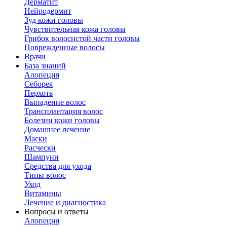
Дерматит
Нейродермит
Зуд кожи головы
Чувствительная кожа головы
Грибок волосистой части головы
Поврежденные волосы
Врачи
База знаний
Алопеция
Себорея
Перхоть
Выпадение волос
Трансплантация волос
Болезни кожи головы
Домашнее лечение
Маски
Расчески
Шампуни
Средства для ухода
Типы волос
Уход
Витамины
Лечение и диагностика
Вопросы и ответы
Алопеция