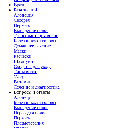
Врачи
База знаний
Алопеция
Себорея
Перхоть
Выпадение волос
Трансплантация волос
Болезни кожи головы
Домашнее лечение
Маски
Расчески
Шампуни
Средства для ухода
Типы волос
Уход
Витамины
Лечение и диагностика
Вопросы и ответы
Алопеция
Болезни кожи головы
Выпадение волос
Пересадка волос
Перхоть
Плазмотерапия