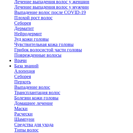
Лечение выпадения волос у женщин
Лечение выпадения волос у мужчин
Выпадение волос после COVID-19
Плохой рост волос
Cеборея
Дерматит
Нейродермит
Зуд кожи головы
Чувствительная кожа головы
Грибок волосистой части головы
Поврежденные волосы
Врачи
База знаний
Алопеция
Себорея
Перхоть
Выпадение волос
Трансплантация волос
Болезни кожи головы
Домашнее лечение
Маски
Расчески
Шампуни
Средства для ухода
Типы волос