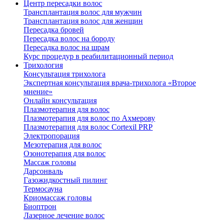
Центр пересадки волос
Трансплантация волос для мужчин
Трансплантация волос для женщин
Пересадка бровей
Пересадка волос на бороду
Пересадка волос на шрам
Курс процедур в реабилитационный период
Трихология
Консультация трихолога
Экспертная консультация врача-трихолога «Второе
мнение»
Онлайн консультация
Плазмотерапия для волос
Плазмотерапия для волос по Ахмерову
Плазмотерапия для волос Cortexil PRP
Электропорация
Мезотерапия для волос
Озонотерапия для волос
Массаж головы
Дарсонваль
Газожидкостный пилинг
Термосауна
Криомассаж головы
Биоптрон
Лазерное лечение волос