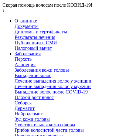
Скорая помощь волосам после КОВИД-19!
↓
О клинике
Документы
Дипломы и сертификаты
Результаты лечения
Публикации в СМИ
Налоговый вычет
Заболевания
Перхоть
Алопеция
Заболевания кожи головы
Выпадение волос
Лечение выпадения волос у женщин
Лечение выпадения волос у мужчин
Выпадение волос после COVID-19
Плохой рост волос
Cеборея
Дерматит
Нейродермит
Зуд кожи головы
Чувствительная кожа головы
Грибок волосистой части головы
Поврежденные волосы