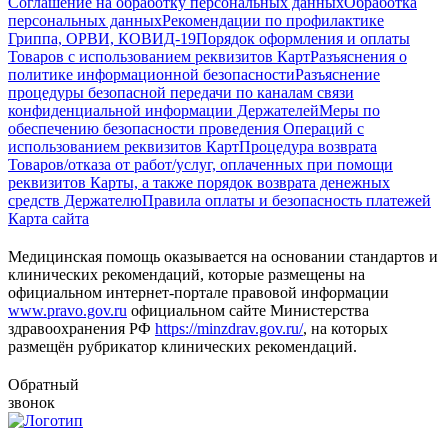
Соглашение на обработку персональных данных
Обработка
персональных данных
Рекомендации по профилактике
Гриппа, ОРВИ, КОВИД-19
Порядок оформления и оплаты
Товаров с использованием реквизитов Карт
Разъяснения о
политике информационной безопасности
Разъяснение
процедуры безопасной передачи по каналам связи
конфиденциальной информации Держателей
Меры по
обеспечению безопасности проведения Операций с
использованием реквизитов Карт
Процедура возврата
Товаров/отказа от работ/услуг, оплаченных при помощи
реквизитов Карты, а также порядок возврата денежных
средств Держателю
Правила оплаты и безопасность платежей
Карта сайта
Медицинская помощь оказывается на основании стандартов и
клинических рекомендаций, которые размещены на
официальном интернет-портале правовой информации
www.pravo.gov.ru
официальном сайте Министерства
здравоохранения РФ
https://minzdrav.gov.ru/
, на которых
размещён рубрикатор клинических рекомендаций.
Обратный
звонок