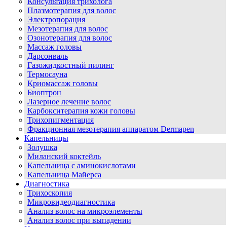
Консультация трихолога
Плазмотерапия для волос
Электропорация
Мезотерапия для волос
Озонотерапия для волос
Массаж головы
Дарсонваль
Газожидкостный пилинг
Термосауна
Криомассаж головы
Биоптрон
Лазерное лечение волос
Карбокситерапия кожи головы
Трихопигментация
Фракционная мезотерапия аппаратом Dermapen
Капельницы
Золушка
Миланский коктейль
Капельница с аминокислотами
Капельница Майерса
Диагностика
Трихоскопия
Микровидеодиагностика
Анализ волос на микроэлементы
Анализ волос при выпадении