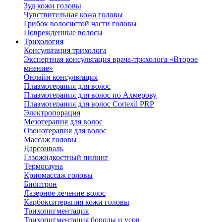
Зуд кожи головы
Чувствительная кожа головы
Грибок волосистой части головы
Поврежденные волосы
Трихология
Консультация трихолога
Экспертная консультация врача-трихолога «Второе
мнение»
Онлайн консультация
Плазмотерапия для волос
Плазмотерапия для волос по Ахмерову
Плазмотерапия для волос Cortexil PRP
Электропорация
Мезотерапия для волос
Озонотерапия для волос
Массаж головы
Дарсонваль
Газожидкостный пилинг
Термосауна
Криомассаж головы
Биоптрон
Лазерное лечение волос
Карбокситерапия кожи головы
Трихопигментация
Трихопигментация бороды и усов