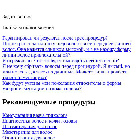
Задать вопрос
Вопросы пользователей
Гарантирован ли результат после трех процедур?
После трансплантации я недоволен своей передней линией
волос. Она кажется слишком высокой, и я не нахожу форму
линии волос привлекательной?
Я переживаю, что это будет выглядеть неестественно?
Я не хочу сбривать волосы перед процедурой. Я лысый, но
мои волосы достаточно длинные. Можете ли вы провести
трихопигментацию?
Как будут учтены мои пожелания относительно формы
микропигментации на коже головы?
Рекомендуемые процедуры
Консультация врача трихолога
Диагностика волос и кожи головы
Плазмотерапия для волос
Мезотерапия для волос
Озонотерапия для волос