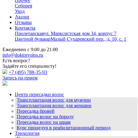
Прочее
Себорея
Уход
Акции
Отзывы
Контакты
Пролетарская
ул. Марксистская дом 34, корпус 7
Цветной бульвар
Малый Сухаревский пер., д. 10, с. 1
Ежедневно с 9:00 до 21:00
info@doktorvolos.ru
Есть вопрос?
Задайте его специалисту!
+7
(495)
788-35-93
Запись на прием
Центр пересадки волос
Трансплантация волос для мужчин
Трансплантация волос для женщин
Пересадка бровей
Пересадка волос на бороду
Пересадка волос на шрам
Курс процедур в реабилитационный период
Трихология