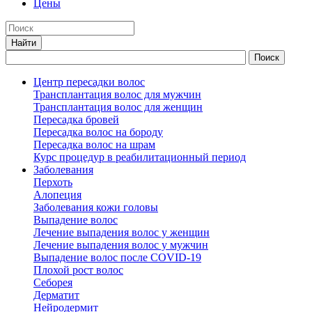
Цены
Центр пересадки волос
Трансплантация волос для мужчин
Трансплантация волос для женщин
Пересадка бровей
Пересадка волос на бороду
Пересадка волос на шрам
Курс процедур в реабилитационный период
Заболевания
Перхоть
Алопеция
Заболевания кожи головы
Выпадение волос
Лечение выпадения волос у женщин
Лечение выпадения волос у мужчин
Выпадение волос после COVID-19
Плохой рост волос
Cеборея
Дерматит
Нейродермит