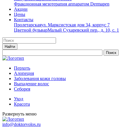
Фракционная мезотерапия аппаратом Dermapen
Акции
Цены
Контакты
Пролетарская
ул. Марксистская дом 34, корпус 7
Цветной бульвар
Малый Сухаревский пер., д. 10, с. 1
Перхоть
Алопеция
Заболевания кожи головы
Выпадение волос
Cеборея
Уход
Красота
Развернуть меню
info@doktorvolos.ru