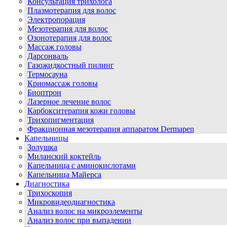
Консультация трихолога
Плазмотерапия для волос
Электропорация
Мезотерапия для волос
Озонотерапия для волос
Массаж головы
Дарсонваль
Газожидкостный пилинг
Термосауна
Криомассаж головы
Биоптрон
Лазерное лечение волос
Карбокситерапия кожи головы
Трихопигментация
Фракционная мезотерапия аппаратом Dermapen
Капельницы
Золушка
Миланский коктейль
Капельница с аминокислотами
Капельница Майерса
Диагностика
Трихоскопия
Микровидеодиагностика
Анализ волос на микроэлементы
Анализ волос при выпадении