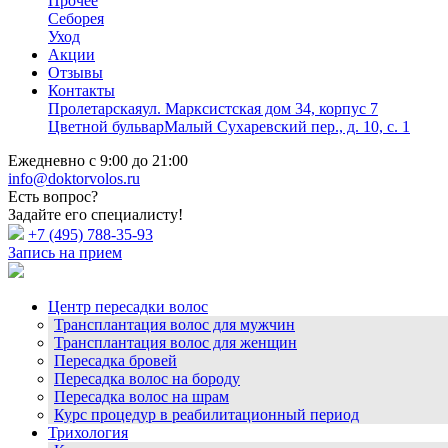
Прочее
Себорея
Уход
Акции
Отзывы
Контакты
Пролетарская
ул. Марксистская дом 34, корпус 7
Цветной бульвар
Малый Сухаревский пер., д. 10, с. 1
Ежедневно с 9:00 до 21:00
info@doktorvolos.ru
Есть вопрос?
Задайте его специалисту!
+7
(495)
788-35-93
Запись на прием
Центр пересадки волос
Трансплантация волос для мужчин
Трансплантация волос для женщин
Пересадка бровей
Пересадка волос на бороду
Пересадка волос на шрам
Курс процедур в реабилитационный период
Трихология