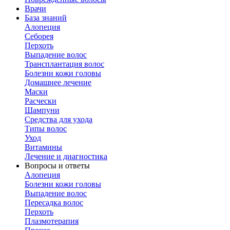
Врачи
База знаний
Алопеция
Себорея
Перхоть
Выпадение волос
Трансплантация волос
Болезни кожи головы
Домашнее лечение
Маски
Расчески
Шампуни
Средства для ухода
Типы волос
Уход
Витамины
Лечение и диагностика
Вопросы и ответы
Алопеция
Болезни кожи головы
Выпадение волос
Пересадка волос
Перхоть
Плазмотерапия