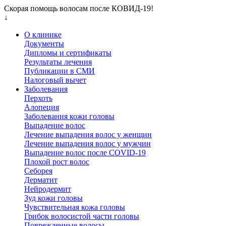
Скорая помощь волосам после КОВИД-19!
↓
О клинике
Документы
Дипломы и сертификаты
Результаты лечения
Публикации в СМИ
Налоговый вычет
Заболевания
Перхоть
Алопеция
Заболевания кожи головы
Выпадение волос
Лечение выпадения волос у женщин
Лечение выпадения волос у мужчин
Выпадение волос после COVID-19
Плохой рост волос
Cеборея
Дерматит
Нейродермит
Зуд кожи головы
Чувствительная кожа головы
Грибок волосистой части головы
Поврежденные волосы