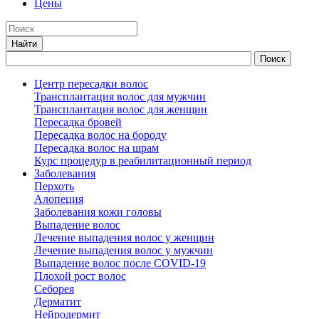
Цены
Центр пересадки волос
Трансплантация волос для мужчин
Трансплантация волос для женщин
Пересадка бровей
Пересадка волос на бороду
Пересадка волос на шрам
Курс процедур в реабилитационный период
Заболевания
Перхоть
Алопеция
Заболевания кожи головы
Выпадение волос
Лечение выпадения волос у женщин
Лечение выпадения волос у мужчин
Выпадение волос после COVID-19
Плохой рост волос
Cеборея
Дерматит
Нейродермит