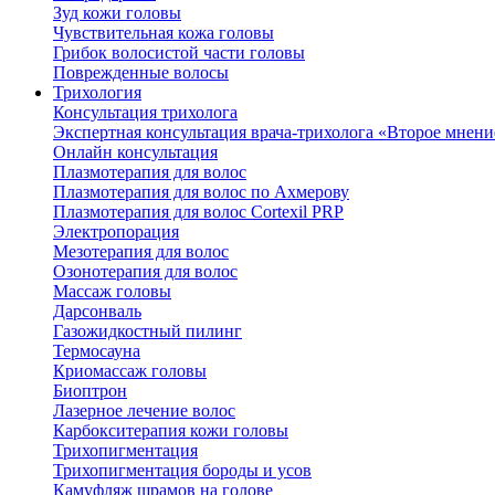
Зуд кожи головы
Чувствительная кожа головы
Грибок волосистой части головы
Поврежденные волосы
Трихология
Консультация трихолога
Экспертная консультация врача-трихолога «Второе мнени
Онлайн консультация
Плазмотерапия для волос
Плазмотерапия для волос по Ахмерову
Плазмотерапия для волос Cortexil PRP
Электропорация
Мезотерапия для волос
Озонотерапия для волос
Массаж головы
Дарсонваль
Газожидкостный пилинг
Термосауна
Криомассаж головы
Биоптрон
Лазерное лечение волос
Карбокситерапия кожи головы
Трихопигментация
Трихопигментация бороды и усов
Камуфляж шрамов на голове