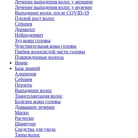
Лечение выпадения волос у женщин
Лечение выпадения волос у мужчин
Выпадение волос после COVID-19
Плохой рост волос
Cеборея
Дерматит
Нейродермит
Зуд кожи головы
Чувствительная кожа головы
Грибок волосистой части головы
Поврежденные волосы
Врачи
База знаний
Алопеция
Себорея
Перхоть
Выпадение волос
Трансплантация волос
Болезни кожи головы
Домашнее лечение
Маски
Расчески
Шампуни
Средства для ухода
Типы волос