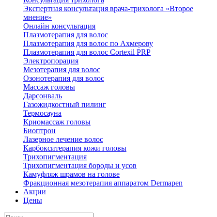
Экспертная консультация врача-трихолога «Второе
мнение»
Онлайн консультация
Плазмотерапия для волос
Плазмотерапия для волос по Ахмерову
Плазмотерапия для волос Cortexil PRP
Электропорация
Мезотерапия для волос
Озонотерапия для волос
Массаж головы
Дарсонваль
Газожидкостный пилинг
Термосауна
Криомассаж головы
Биоптрон
Лазерное лечение волос
Карбокситерапия кожи головы
Трихопигментация
Трихопигментация бороды и усов
Камуфляж шрамов на голове
Фракционная мезотерапия аппаратом Dermapen
Акции
Цены