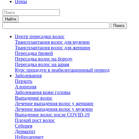
Цены
Центр пересадки волос
Трансплантация волос для мужчин
Трансплантация волос для женщин
Пересадка бровей
Пересадка волос на бороду
Пересадка волос на шрам
Курс процедур в реабилитационный период
Заболевания
Перхоть
Алопеция
Заболевания кожи головы
Выпадение волос
Лечение выпадения волос у женщин
Лечение выпадения волос у мужчин
Выпадение волос после COVID-19
Плохой рост волос
Cеборея
Дерматит
Нейродермит