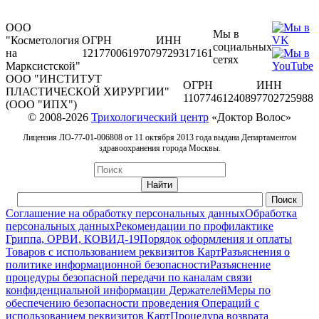
ООО
Мы в
"Косметология
ОГРН
ИНН
социальных
на
1217700619707
9729317161
сетях
Марксистской"
ООО "ИНСТИТУТ
ОГРН
ИНН
ПЛАСТИЧЕСКОЙ ХИРУРГИИ"
1107746124089
7702725988
(ООО "ИПХ")
© 2008-2026
Трихологический центр
«Доктор Волос»
Лицензия ЛО-77-01-006808 от 11 октября 2013 года выдана Департаментом
здравоохранения города Москвы.
Соглашение на обработку персональных данных
Обработка
персональных данных
Рекомендации по профилактике
Гриппа, ОРВИ, КОВИД-19
Порядок оформления и оплаты
Товаров с использованием реквизитов Карт
Разъяснения о
политике информационной безопасности
Разъяснение
процедуры безопасной передачи по каналам связи
конфиденциальной информации Держателей
Меры по
обеспечению безопасности проведения Операций с
использованием реквизитов Карт
Процедура возврата