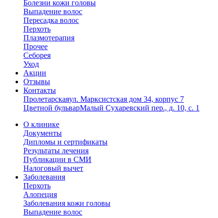
Болезни кожи головы
Выпадение волос
Пересадка волос
Перхоть
Плазмотерапия
Прочее
Себорея
Уход
Акции
Отзывы
Контакты
Пролетарская
ул. Марксистская дом 34, корпус 7
Цветной бульвар
Малый Сухаревский пер., д. 10, с. 1
О клинике
Документы
Дипломы и сертификаты
Результаты лечения
Публикации в СМИ
Налоговый вычет
Заболевания
Перхоть
Алопеция
Заболевания кожи головы
Выпадение волос