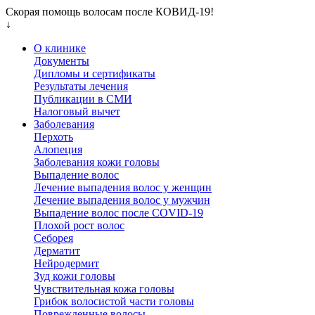
Скорая помощь волосам после КОВИД-19!
↓
О клинике
Документы
Дипломы и сертификаты
Результаты лечения
Публикации в СМИ
Налоговый вычет
Заболевания
Перхоть
Алопеция
Заболевания кожи головы
Выпадение волос
Лечение выпадения волос у женщин
Лечение выпадения волос у мужчин
Выпадение волос после COVID-19
Плохой рост волос
Cеборея
Дерматит
Нейродермит
Зуд кожи головы
Чувствительная кожа головы
Грибок волосистой части головы
Поврежденные волосы