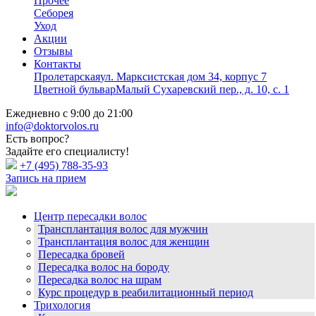
Прочее
Себорея
Уход
Акции
Отзывы
Контакты
Пролетарская
ул. Марксистская дом 34, корпус 7
Цветной бульвар
Малый Сухаревский пер., д. 10, с. 1
Ежедневно с 9:00 до 21:00
info@doktorvolos.ru
Есть вопрос?
Задайте его специалисту!
+7
(495)
788-35-93
Запись на прием
Центр пересадки волос
Трансплантация волос для мужчин
Трансплантация волос для женщин
Пересадка бровей
Пересадка волос на бороду
Пересадка волос на шрам
Курс процедур в реабилитационный период
Трихология