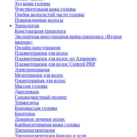
Зуд кожи головы
Чувствительная кожа головы
Грибок волосистой части головы
Поврежденные волосы
Трихология
Консультация трихолога
Экспертная консультация врача-трихолога «Второе
мнение»
Онлайн консультация
Плазмотерапия для волос
Плазмотерапия для волос по Ахмерову
Плазмотерапия для волос Cortexil PRP
Электропорация
Мезотерапия для волос
Озонотерапия для волос
Массаж головы
Дарсонваль
Газожидкостный пилинг
Термосауна
Криомассаж головы
Биоптрон
Лазерное лечение волос
Карбокситерапия кожи головы
Трихопигментация
Трихопигментация бороды и усов