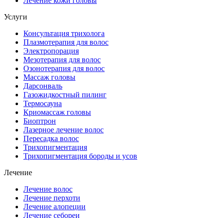
Лечение кожи головы
Услуги
Консультация трихолога
Плазмотерапия для волос
Электропорация
Мезотерапия для волос
Озонотерапия для волос
Массаж головы
Дарсонваль
Газожидкостный пилинг
Термосауна
Криомассаж головы
Биоптрон
Лазерное лечение волос
Пересадка волос
Трихопигментация
Трихопигментация бороды и усов
Лечение
Лечение волос
Лечение перхоти
Лечение алопеции
Лечение себореи