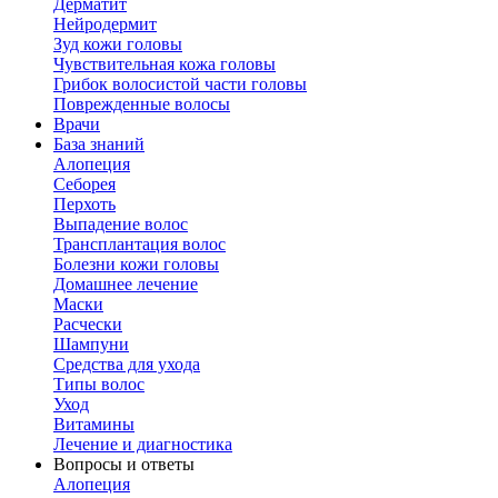
Дерматит
Нейродермит
Зуд кожи головы
Чувствительная кожа головы
Грибок волосистой части головы
Поврежденные волосы
Врачи
База знаний
Алопеция
Себорея
Перхоть
Выпадение волос
Трансплантация волос
Болезни кожи головы
Домашнее лечение
Маски
Расчески
Шампуни
Средства для ухода
Типы волос
Уход
Витамины
Лечение и диагностика
Вопросы и ответы
Алопеция