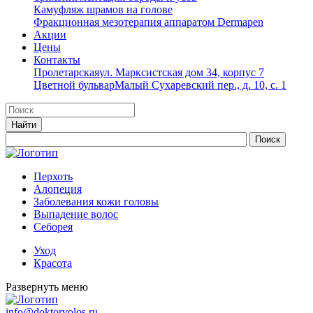
Камуфляж шрамов на голове
Фракционная мезотерапия аппаратом Dermapen
Акции
Цены
Контакты
Пролетарская
ул. Марксистская дом 34, корпус 7
Цветной бульвар
Малый Сухаревский пер., д. 10, с. 1
Перхоть
Алопеция
Заболевания кожи головы
Выпадение волос
Cеборея
Уход
Красота
Развернуть меню
info@doktorvolos.ru