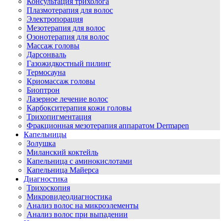
Консультация трихолога
Плазмотерапия для волос
Электропорация
Мезотерапия для волос
Озонотерапия для волос
Массаж головы
Дарсонваль
Газожидкостный пилинг
Термосауна
Криомассаж головы
Биоптрон
Лазерное лечение волос
Карбокситерапия кожи головы
Трихопигментация
Фракционная мезотерапия аппаратом Dermapen
Капельницы
Золушка
Миланский коктейль
Капельница с аминокислотами
Капельница Майерса
Диагностика
Трихоскопия
Микровидеодиагностика
Анализ волос на микроэлементы
Анализ волос при выпадении