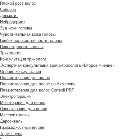
Плохой рост волос
Cеборея
Дерматит
Нейродермит
Зуд кожи головы
Чувствительная кожа головы
Грибок волосистой части головы
Поврежденные волосы
Трихология
Консультация трихолога
Экспертная консультация врача-трихолога «Второе мнение»
Онлайн консультация
Плазмотерапия для волос
Плазмотерапия для волос по Ахмерову
Плазмотерапия для волос Cortexil PRP
Электропорация
Мезотерапия для волос
Озонотерапия для волос
Массаж головы
Дарсонваль
Газожидкостный пилинг
Термосауна