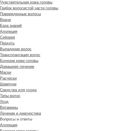
Чувствительная кожа головы
Грибок волосистой части головы
Поврежденные волосы
Врачи
База знаний
Алопеция
Себорея
Перхоть
Выпадение волос
Трансплантация волос
Болезни кожи головы
Домашнее лечение
Маски
Расчески
Шампуни
Средства для ухода
Типы волос
Уход
Витамины
Лечение и диагностика
Вопросы и ответы
Алопеция
Болезни кожи головы