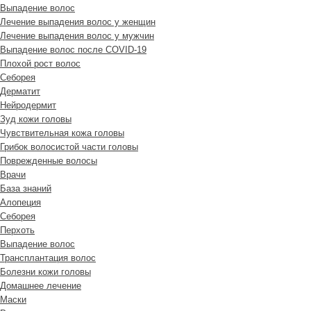
Выпадение волос
Лечение выпадения волос у женщин
Лечение выпадения волос у мужчин
Выпадение волос после COVID-19
Плохой рост волос
Cеборея
Дерматит
Нейродермит
Зуд кожи головы
Чувствительная кожа головы
Грибок волосистой части головы
Поврежденные волосы
Врачи
База знаний
Алопеция
Себорея
Перхоть
Выпадение волос
Трансплантация волос
Болезни кожи головы
Домашнее лечение
Маски