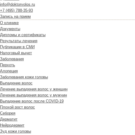
info@doktorvolos.ru
+7
(495)
788-35-93
Запись на прием
О клинике
Документы
Дипломы и сертификаты
Результаты лечения
Публикации в СМИ
Налоговый вычет
Заболевания
Перхоть
Алопеция
Заболевания кожи головы
Выпадение волос
Лечение выпадения волос у женщин
Лечение выпадения волос у мужчин
Выпадение волос после COVID-19
Плохой рост волос
Cеборея
Дерматит
Нейродермит
Зуд кожи головы