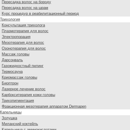
Пересадка волос на бороду
Пересадка волос на шрам
Курс процедур в реабилитационный период
Трихология
Консультация трихолога
Плазмотерапия для волос
Электропорация
Мезотерапия для волос
Озонотерапия для волос
Массаж головы
Дарсонваль
Газожидкостный пилинг
Термосауна
Криомассаж головы
Биоптрон
Лазерное лечение волос
Карбокситерапия кожи головы
Трихопигментация
Фракционная мезотерапия аппаратом Dermapen
Капельницы
Золушка
Миланский коктейль
Капельница с аминокислотами