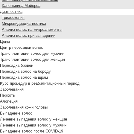
Капельница Майерса
Диагностика
Трихоскопия
Микровидеодиагностика
Анализ волос на микроэлементы
Анализ волос при выпадении
Цены
Центр пересадки волос
Трансплантация волос для мужчин
Трансплантация волос для женщин
Пересадка бровей
Пересадка волос на бороду
Пересадка волос на шрам
Курс процедур в реабилитационный период
Заболевания
Перхоть
Алопеция
Заболевания кожи головы
Выпадение волос
Лечение выпадения волос у женщин
Лечение выпадения волос у мужчин
Выпадение волос после COVID-19