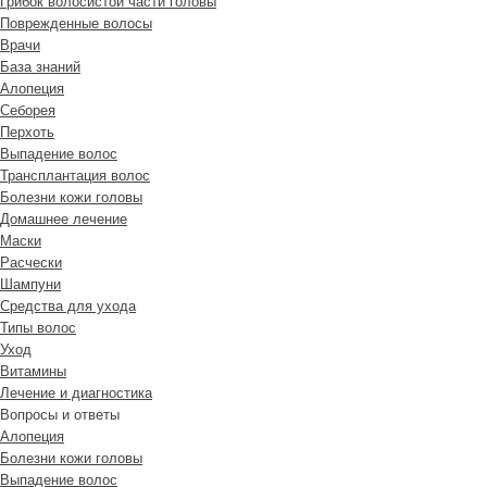
Грибок волосистой части головы
Поврежденные волосы
Врачи
База знаний
Алопеция
Себорея
Перхоть
Выпадение волос
Трансплантация волос
Болезни кожи головы
Домашнее лечение
Маски
Расчески
Шампуни
Средства для ухода
Типы волос
Уход
Витамины
Лечение и диагностика
Вопросы и ответы
Алопеция
Болезни кожи головы
Выпадение волос