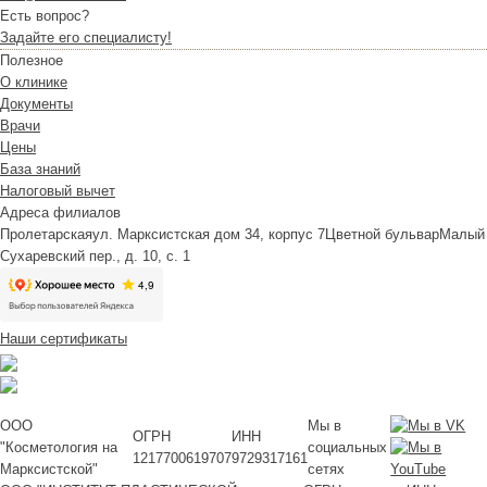
Есть вопрос?
Задайте его специалисту!
Полезное
О клинике
Документы
Врачи
Цены
База знаний
Налоговый вычет
Адреса филиалов
Пролетарская
ул. Марксистская дом 34, корпус 7
Цветной бульвар
Малый
Сухаревский пер., д. 10, с. 1
Наши сертификаты
ООО
Мы в
ОГРН
ИНН
"Косметология на
социальных
1217700619707
9729317161
Марксистской"
сетях