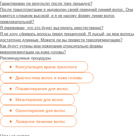
Гарантирован ли результат после трех процедур?
После трансплантации я недоволен своей передней линией волос. Она
кажется слишком высокой, и я не нахожу форму линии волос
привлекательной?
Я переживаю, что это будет выглядеть неестественно?
Я не хочу сбривать волосы перед процедурой. Я лысый, но мои волосы
достаточно длинные. Можете ли вы провести трихопигментацию?
Как будут учтены мои пожелания относительно формы
микропигментации на коже головы?
Рекомендуемые процедуры
Консультация врача трихолога
Диагностика волос и кожи головы
Плазмотерапия для волос
Мезотерапия для волос
Озонотерапия для волос
Лазерное лечение волос
Цены на услуги