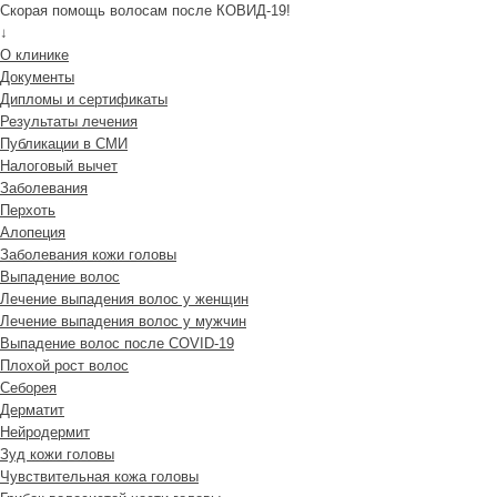
Скорая помощь волосам после КОВИД-19!
↓
О клинике
Документы
Дипломы и сертификаты
Результаты лечения
Публикации в СМИ
Налоговый вычет
Заболевания
Перхоть
Алопеция
Заболевания кожи головы
Выпадение волос
Лечение выпадения волос у женщин
Лечение выпадения волос у мужчин
Выпадение волос после COVID-19
Плохой рост волос
Cеборея
Дерматит
Нейродермит
Зуд кожи головы
Чувствительная кожа головы