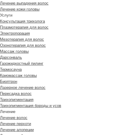
Лечение выпадения волос
Лечение кожи головы
Услуги
Консультация трихолога
Плазмотерапия для волос
Электропорация
Мезотерапия для волос
Озонотерапия для волос
Массаж головы
Дарсонваль
Газожидкостный пилинг
Термосауна
Криомассаж головы
Биоптрон
Лазерное лечение волос
Пересадка волос
Трихопигментация
Трихопигментация бороды и усов
Лечение
Лечение волос
Лечение перхоти
Лечение алопеции