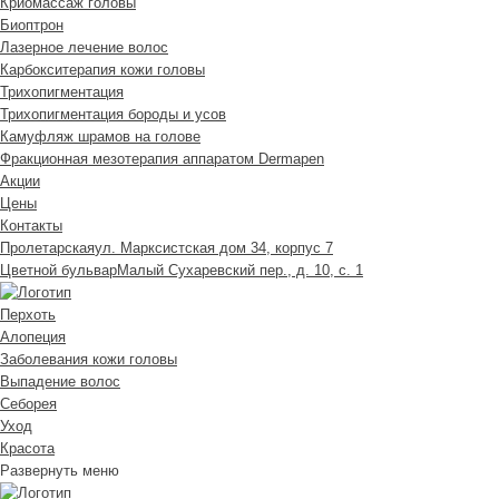
Криомассаж головы
Биоптрон
Лазерное лечение волос
Карбокситерапия кожи головы
Трихопигментация
Трихопигментация бороды и усов
Камуфляж шрамов на голове
Фракционная мезотерапия аппаратом Dermapen
Акции
Цены
Контакты
Пролетарская
ул. Марксистская дом 34, корпус 7
Цветной бульвар
Малый Сухаревский пер., д. 10, с. 1
Перхоть
Алопеция
Заболевания кожи головы
Выпадение волос
Cеборея
Уход
Красота
Развернуть меню