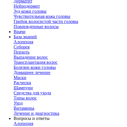
Дерматит
Нейродермит
Зуд кожи головы
Чувствительная кожа головы
Грибок волосистой части головы
Поврежденные волосы
Врачи
База знаний
Алопеция
Себорея
Перхоть
Выпадение волос
Трансплантация волос
Болезни кожи головы
Домашнее лечение
Маски
Расчески
Шампуни
Средства для ухода
Типы волос
Уход
Витамины
Лечение и диагностика
Вопросы и ответы
Алопеция