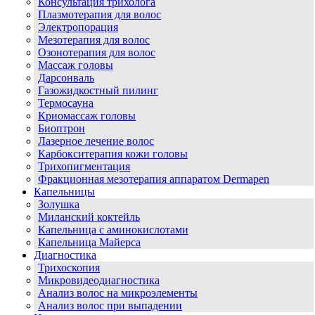
Консультация трихолога
Плазмотерапия для волос
Электропорация
Мезотерапия для волос
Озонотерапия для волос
Массаж головы
Дарсонваль
Газожидкостный пилинг
Термосауна
Криомассаж головы
Биоптрон
Лазерное лечение волос
Карбокситерапия кожи головы
Трихопигментация
Фракционная мезотерапия аппаратом Dermapen
Капельницы
Золушка
Миланский коктейль
Капельница с аминокислотами
Капельница Майерса
Диагностика
Трихоскопия
Микровидеодиагностика
Анализ волос на микроэлементы
Анализ волос при выпадении