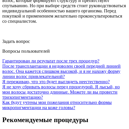
волос, которые формируют структуру и препятствуют
спутыванию. Но при выборе средств стоит руководствоваться
индивидуальной особенностью вашего организма. Перед
покупкой и применением желательно проконсультироваться
со специалистом.
Задать вопрос
Вопросы пользователей
Гарантирован ли результат после трех процедур?
После трансплантации я недоволен своей передней линией
волос. Она кажется слишком высокой, и я не нахожу форму
линии волос привлекательной?
Я переживаю, что это будет выглядеть неестественно?
Я не хочу сбривать волосы перед процедурой. Я лысый, но
мои волосы достаточно длинные. Можете ли вы провести
трихопигментацию?
Как будут учтены мои пожелания относительно формы
микропигментации на коже головы?
Рекомендуемые процедуры