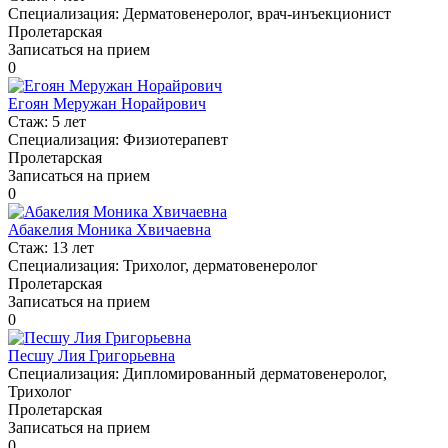
Специализация:
Дерматовенеролог, врач-инъекционист
Пролетарская
Записаться на прием
0
Егоян Меружан Норайрович
Стаж:
5 лет
Специализация:
Физиотерапевт
Пролетарская
Записаться на прием
0
Абакелия Моника Хвичаевна
Стаж:
13 лет
Специализация:
Трихолог, дерматовенеролог
Пролетарская
Записаться на прием
0
Песшу Лия Григорьевна
Специализация:
Дипломированный дерматовенеролог,
Трихолог
Пролетарская
Записаться на прием
0