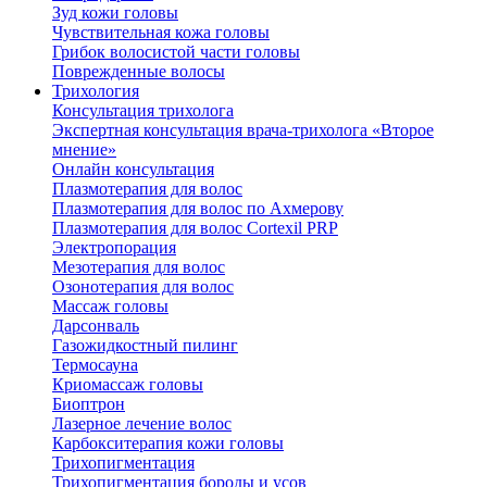
Зуд кожи головы
Чувствительная кожа головы
Грибок волосистой части головы
Поврежденные волосы
Трихология
Консультация трихолога
Экспертная консультация врача-трихолога «Второе
мнение»
Онлайн консультация
Плазмотерапия для волос
Плазмотерапия для волос по Ахмерову
Плазмотерапия для волос Cortexil PRP
Электропорация
Мезотерапия для волос
Озонотерапия для волос
Массаж головы
Дарсонваль
Газожидкостный пилинг
Термосауна
Криомассаж головы
Биоптрон
Лазерное лечение волос
Карбокситерапия кожи головы
Трихопигментация
Трихопигментация бороды и усов