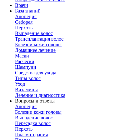
Врачи
База знаний
Алопеция
Себорея
Перхоть
Выпадение волос
Трансплантация волос
Болезни кожи головы
Домашнее лечение
Маски
Расчески
Шампуни
Средства для ухода
Типы волос
Уход
Витамины
Лечение и диагностика
Вопросы и ответы
Алопеция
Болезни кожи головы
Выпадение волос
Пересадка волос
Перхоть
Плазмотерапия