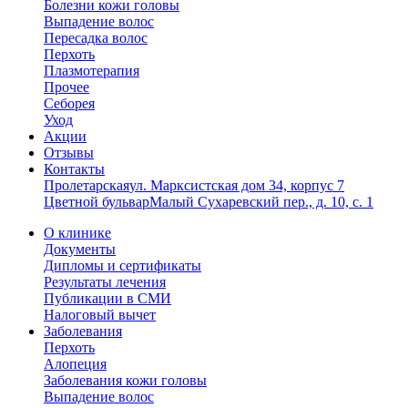
Болезни кожи головы
Выпадение волос
Пересадка волос
Перхоть
Плазмотерапия
Прочее
Себорея
Уход
Акции
Отзывы
Контакты
Пролетарская
ул. Марксистская дом 34, корпус 7
Цветной бульвар
Малый Сухаревский пер., д. 10, с. 1
О клинике
Документы
Дипломы и сертификаты
Результаты лечения
Публикации в СМИ
Налоговый вычет
Заболевания
Перхоть
Алопеция
Заболевания кожи головы
Выпадение волос