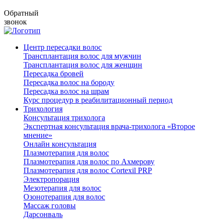
Обратный
звонок
Центр пересадки волос
Трансплантация волос для мужчин
Трансплантация волос для женщин
Пересадка бровей
Пересадка волос на бороду
Пересадка волос на шрам
Курс процедур в реабилитационный период
Трихология
Консультация трихолога
Экспертная консультация врача-трихолога «Второе
мнение»
Онлайн консультация
Плазмотерапия для волос
Плазмотерапия для волос по Ахмерову
Плазмотерапия для волос Cortexil PRP
Электропорация
Мезотерапия для волос
Озонотерапия для волос
Массаж головы
Дарсонваль