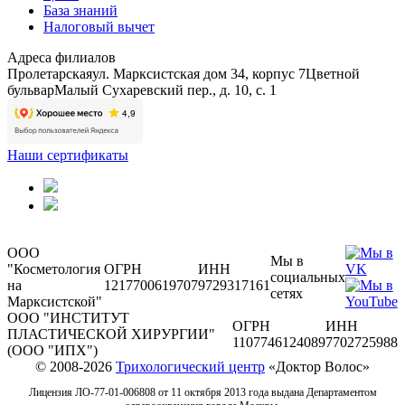
База знаний
Налоговый вычет
Адреса филиалов
Пролетарская
ул. Марксистская дом 34, корпус 7
Цветной
бульвар
Малый Сухаревский пер., д. 10, с. 1
Наши сертификаты
ООО
Мы в
"Косметология
ОГРН
ИНН
социальных
на
1217700619707
9729317161
сетях
Марксистской"
ООО "ИНСТИТУТ
ОГРН
ИНН
ПЛАСТИЧЕСКОЙ ХИРУРГИИ"
1107746124089
7702725988
(ООО "ИПХ")
© 2008-2026
Трихологический центр
«Доктор Волос»
Лицензия ЛО-77-01-006808 от 11 октября 2013 года выдана Департаментом