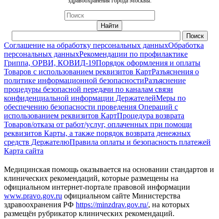
здравоохранения города Москвы.
Соглашение на обработку персональных данных
Обработка
персональных данных
Рекомендации по профилактике
Гриппа, ОРВИ, КОВИД-19
Порядок оформления и оплаты
Товаров с использованием реквизитов Карт
Разъяснения о
политике информационной безопасности
Разъяснение
процедуры безопасной передачи по каналам связи
конфиденциальной информации Держателей
Меры по
обеспечению безопасности проведения Операций с
использованием реквизитов Карт
Процедура возврата
Товаров/отказа от работ/услуг, оплаченных при помощи
реквизитов Карты, а также порядок возврата денежных
средств Держателю
Правила оплаты и безопасность платежей
Карта сайта
Медицинская помощь оказывается на основании стандартов и
клинических рекомендаций, которые размещены на
официальном интернет-портале правовой информации
www.pravo.gov.ru
официальном сайте Министерства
здравоохранения РФ
https://minzdrav.gov.ru/
, на которых
размещён рубрикатор клинических рекомендаций.