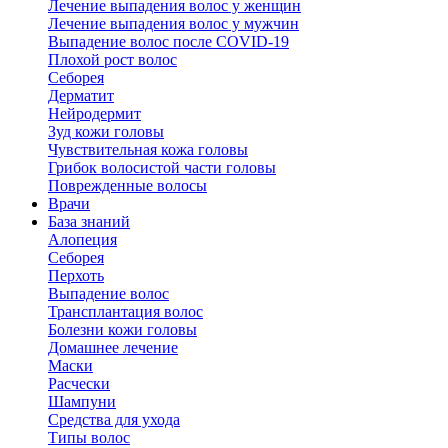
Лечение выпадения волос у женщин
Лечение выпадения волос у мужчин
Выпадение волос после COVID-19
Плохой рост волос
Cеборея
Дерматит
Нейродермит
Зуд кожи головы
Чувствительная кожа головы
Грибок волосистой части головы
Поврежденные волосы
Врачи
База знаний
Алопеция
Себорея
Перхоть
Выпадение волос
Трансплантация волос
Болезни кожи головы
Домашнее лечение
Маски
Расчески
Шампуни
Средства для ухода
Типы волос