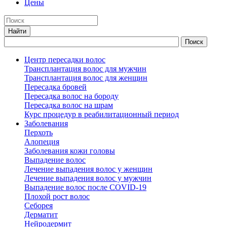
Цены
Центр пересадки волос
Трансплантация волос для мужчин
Трансплантация волос для женщин
Пересадка бровей
Пересадка волос на бороду
Пересадка волос на шрам
Курс процедур в реабилитационный период
Заболевания
Перхоть
Алопеция
Заболевания кожи головы
Выпадение волос
Лечение выпадения волос у женщин
Лечение выпадения волос у мужчин
Выпадение волос после COVID-19
Плохой рост волос
Cеборея
Дерматит
Нейродермит