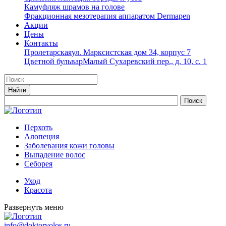
Камуфляж шрамов на голове
Фракционная мезотерапия аппаратом Dermapen
Акции
Цены
Контакты
Пролетарская
ул. Марксистская дом 34, корпус 7
Цветной бульвар
Малый Сухаревский пер., д. 10, с. 1
Перхоть
Алопеция
Заболевания кожи головы
Выпадение волос
Cеборея
Уход
Красота
Развернуть меню
info@doktorvolos.ru