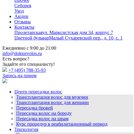
Прочее
Себорея
Уход
Акции
Отзывы
Контакты
Пролетарская
ул. Марксистская дом 34, корпус 7
Цветной бульвар
Малый Сухаревский пер., д. 10, с. 1
Ежедневно с 9:00 до 21:00
info@doktorvolos.ru
Есть вопрос?
Задайте его специалисту!
+7
(495)
788-35-93
Запись на прием
Центр пересадки волос
Трансплантация волос для мужчин
Трансплантация волос для женщин
Пересадка бровей
Пересадка волос на бороду
Пересадка волос на шрам
Курс процедур в реабилитационный период
Трихология