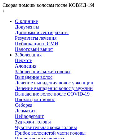
Скорая помощь волосам после КОВИД-19!
↓
О клинике
Документы
Дипломы и сертификаты
Результаты лечения
Публикации в СМИ
Налоговый вычет
Заболевания
Перхоть
Алопеция
Заболевания кожи головы
Выпадение волос
Лечение выпадения волос у женщин
Лечение выпадения волос у мужчин
Выпадение волос после COVID-19
Плохой рост волос
Cеборея
Дерматит
Нейродермит
Зуд кожи головы
Чувствительная кожа головы
Грибок волосистой части головы
Поврежденные волосы