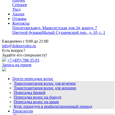
Прочее
Себорея
Уход
Акции
Отзывы
Контакты
Пролетарская
ул. Марксистская дом 34, корпус 7
Цветной бульвар
Малый Сухаревский пер., д. 10, с. 1
Ежедневно с 9:00 до 21:00
info@doktorvolos.ru
Есть вопрос?
Задайте его специалисту!
+7
(495)
788-35-93
Запись на прием
Центр пересадки волос
Трансплантация волос для мужчин
Трансплантация волос для женщин
Пересадка бровей
Пересадка волос на бороду
Пересадка волос на шрам
Курс процедур в реабилитационный период
Трихология