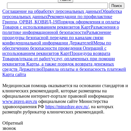
Соглашение на обработку персональных данных
Обработка
персональных данных
Рекомендации по профилактике
Гриппа, ОРВИ, КОВИД-19
Порядок оформления и оплаты
Товаров с использованием реквизитов Карт
Разъяснения о
политике информационной безопасности
Разъяснение
процедуры безопасной передачи по каналам связи
конфиденциальной информации Держателей
Меры по
обеспечению безопасности проведения Операций с
использованием реквизитов Карт
Процедура возврата
Товаров/отказа от работ/услуг, оплаченных при помощи
реквизитов Карты, а также порядок возврата денежных
средств Держателю
Правила оплаты и безопасность платежей
Карта сайта
Медицинская помощь оказывается на основании стандартов и
клинических рекомендаций, которые размещены на
официальном интернет-портале правовой информации
www.pravo.gov.ru
официальном сайте Министерства
здравоохранения РФ
https://minzdrav.gov.ru/
, на которых
размещён рубрикатор клинических рекомендаций.
Обратный
звонок