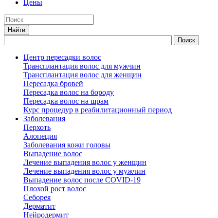
Цены
Центр пересадки волос
Трансплантация волос для мужчин
Трансплантация волос для женщин
Пересадка бровей
Пересадка волос на бороду
Пересадка волос на шрам
Курс процедур в реабилитационный период
Заболевания
Перхоть
Алопеция
Заболевания кожи головы
Выпадение волос
Лечение выпадения волос у женщин
Лечение выпадения волос у мужчин
Выпадение волос после COVID-19
Плохой рост волос
Cеборея
Дерматит
Нейродермит