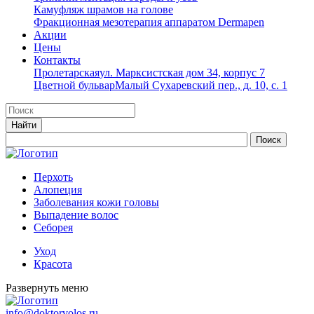
Камуфляж шрамов на голове
Фракционная мезотерапия аппаратом Dermapen
Акции
Цены
Контакты
Пролетарская
ул. Марксистская дом 34, корпус 7
Цветной бульвар
Малый Сухаревский пер., д. 10, с. 1
Перхоть
Алопеция
Заболевания кожи головы
Выпадение волос
Cеборея
Уход
Красота
Развернуть меню
info@doktorvolos.ru