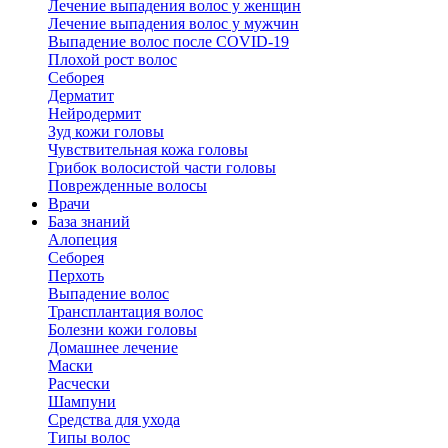
Лечение выпадения волос у женщин
Лечение выпадения волос у мужчин
Выпадение волос после COVID-19
Плохой рост волос
Cеборея
Дерматит
Нейродермит
Зуд кожи головы
Чувствительная кожа головы
Грибок волосистой части головы
Поврежденные волосы
Врачи
База знаний
Алопеция
Себорея
Перхоть
Выпадение волос
Трансплантация волос
Болезни кожи головы
Домашнее лечение
Маски
Расчески
Шампуни
Средства для ухода
Типы волос