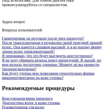
уход за волосами. Для точной диагностики
проконсультируйтесь со специалистом.
Задать вопрос
Вопросы пользователей
Гарантирован ли результат после трех процедур?
После трансплантации я недоволен своей передней линией
волос. Она кажется слишком высокой, и я не нахожу форму
линии волос привлекательной?
Я переживаю, что это будет выглядеть неестественно?
Я не хочу сбривать волосы перед процедурой. Я лысый, но
мои волосы достаточно длинные. Можете ли вы провести
трихопигментацию?
Как будут учтены мои пожелания относительно формы
микропигментации на коже головы?
Рекомендуемые процедуры
Консультация врача трихолога
Диагностика волос и кожи головы
Плазмотерапия для волос