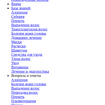
Врачи
База знаний
Алопеция
Себорея
Перхоть
Выпадение волос
Трансплантация волос
Болезни кожи головы
Домашнее лечение
Маски
Расчески
Шампуни
Средства для ухода
Типы волос
Уход
Витамины
Лечение и диагностика
Вопросы и ответы
Алопеция
Болезни кожи головы
Выпадение волос
Пересадка волос
Перхоть
Плазмотерапия