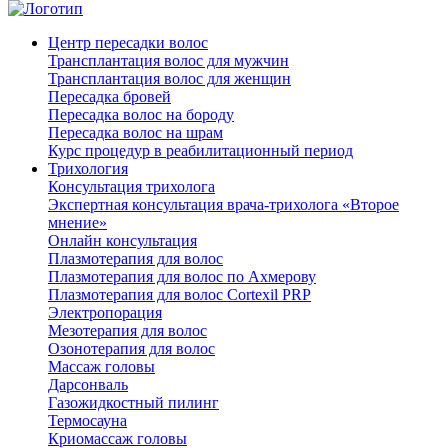
Центр пересадки волос
Трансплантация волос для мужчин
Трансплантация волос для женщин
Пересадка бровей
Пересадка волос на бороду
Пересадка волос на шрам
Курс процедур в реабилитационный период
Трихология
Консультация трихолога
Экспертная консультация врача-трихолога «Второе
мнение»
Онлайн консультация
Плазмотерапия для волос
Плазмотерапия для волос по Ахмерову
Плазмотерапия для волос Cortexil PRP
Электропорация
Мезотерапия для волос
Озонотерапия для волос
Массаж головы
Дарсонваль
Газожидкостный пилинг
Термосауна
Криомассаж головы