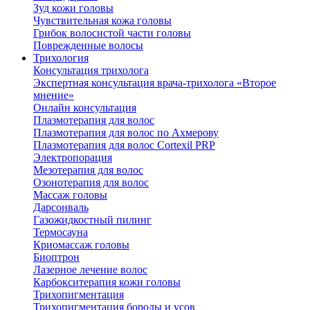
Зуд кожи головы
Чувствительная кожа головы
Грибок волосистой части головы
Поврежденные волосы
Трихология
Консультация трихолога
Экспертная консультация врача-трихолога «Второе
мнение»
Онлайн консультация
Плазмотерапия для волос
Плазмотерапия для волос по Ахмерову
Плазмотерапия для волос Cortexil PRP
Электропорация
Мезотерапия для волос
Озонотерапия для волос
Массаж головы
Дарсонваль
Газожидкостный пилинг
Термосауна
Криомассаж головы
Биоптрон
Лазерное лечение волос
Карбокситерапия кожи головы
Трихопигментация
Трихопигментация бороды и усов