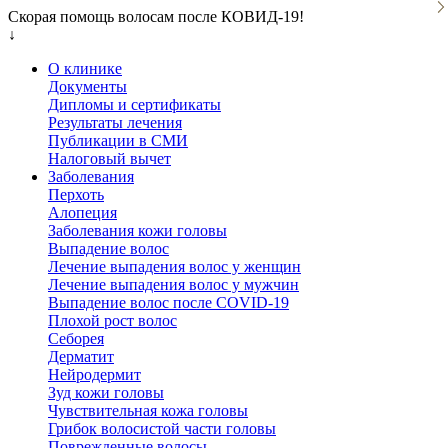
Скорая помощь волосам после КОВИД-19!
↓
О клинике
Документы
Дипломы и сертификаты
Результаты лечения
Публикации в СМИ
Налоговый вычет
Заболевания
Перхоть
Алопеция
Заболевания кожи головы
Выпадение волос
Лечение выпадения волос у женщин
Лечение выпадения волос у мужчин
Выпадение волос после COVID-19
Плохой рост волос
Cеборея
Дерматит
Нейродермит
Зуд кожи головы
Чувствительная кожа головы
Грибок волосистой части головы
Поврежденные волосы