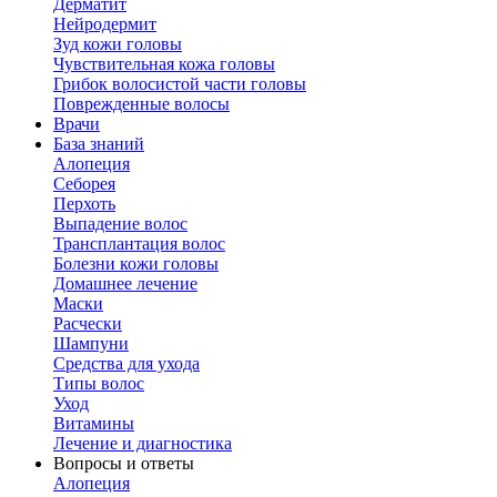
Дерматит
Нейродермит
Зуд кожи головы
Чувствительная кожа головы
Грибок волосистой части головы
Поврежденные волосы
Врачи
База знаний
Алопеция
Себорея
Перхоть
Выпадение волос
Трансплантация волос
Болезни кожи головы
Домашнее лечение
Маски
Расчески
Шампуни
Средства для ухода
Типы волос
Уход
Витамины
Лечение и диагностика
Вопросы и ответы
Алопеция