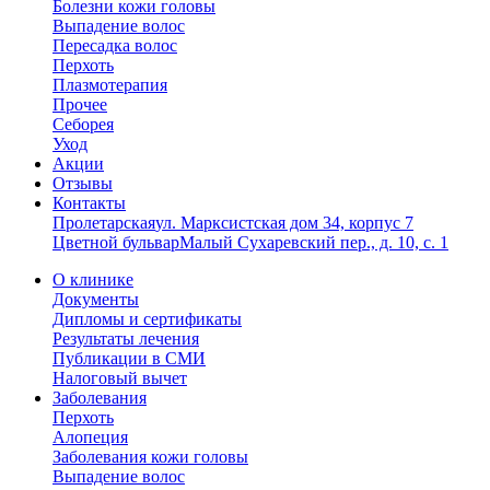
Болезни кожи головы
Выпадение волос
Пересадка волос
Перхоть
Плазмотерапия
Прочее
Себорея
Уход
Акции
Отзывы
Контакты
Пролетарская
ул. Марксистская дом 34, корпус 7
Цветной бульвар
Малый Сухаревский пер., д. 10, с. 1
О клинике
Документы
Дипломы и сертификаты
Результаты лечения
Публикации в СМИ
Налоговый вычет
Заболевания
Перхоть
Алопеция
Заболевания кожи головы
Выпадение волос