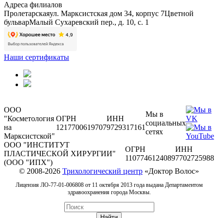
Адреса филиалов
Пролетарская
ул. Марксистская дом 34, корпус 7
Цветной
бульвар
Малый Сухаревский пер., д. 10, с. 1
Наши сертификаты
ООО
Мы в
"Косметология
ОГРН
ИНН
социальных
на
1217700619707
9729317161
сетях
Марксистской"
ООО "ИНСТИТУТ
ОГРН
ИНН
ПЛАСТИЧЕСКОЙ ХИРУРГИИ"
1107746124089
7702725988
(ООО "ИПХ")
© 2008-2026
Трихологический центр
«Доктор Волос»
Лицензия ЛО-77-01-006808 от 11 октября 2013 года выдана Департаментом
здравоохранения города Москвы.