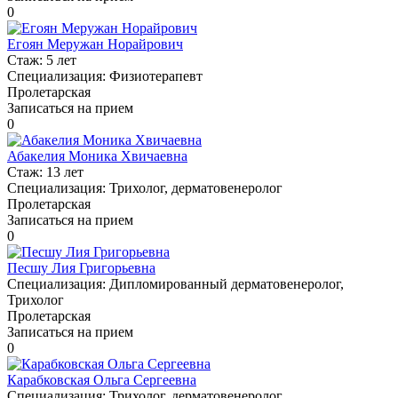
0
Егоян Меружан Норайрович
Стаж:
5 лет
Специализация:
Физиотерапевт
Пролетарская
Записаться на прием
0
Абакелия Моника Хвичаевна
Стаж:
13 лет
Специализация:
Трихолог, дерматовенеролог
Пролетарская
Записаться на прием
0
Песшу Лия Григорьевна
Специализация:
Дипломированный дерматовенеролог,
Трихолог
Пролетарская
Записаться на прием
0
Карабковская Ольга Сергеевна
Специализация:
Трихолог, дерматовенеролог