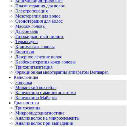
Консультация трихолога
Плазмотерапия для волос
Электропорация
Мезотерапия для волос
Озонотерапия для волос
Массаж головы
Дарсонваль
Газожидкостный пилинг
Термосауна
Криомассаж головы
Биоптрон
Лазерное лечение волос
Карбокситерапия кожи головы
Трихопигментация
Фракционная мезотерапия аппаратом Dermapen
Капельницы
Золушка
Миланский коктейль
Капельница с аминокислотами
Капельница Майерса
Диагностика
Трихоскопия
Микровидеодиагностика
Анализ волос на микроэлементы
Анализ волос при выпадении