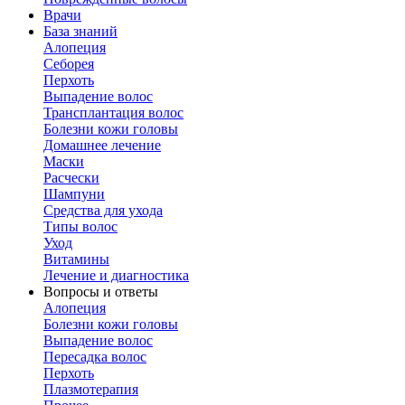
Врачи
База знаний
Алопеция
Себорея
Перхоть
Выпадение волос
Трансплантация волос
Болезни кожи головы
Домашнее лечение
Маски
Расчески
Шампуни
Средства для ухода
Типы волос
Уход
Витамины
Лечение и диагностика
Вопросы и ответы
Алопеция
Болезни кожи головы
Выпадение волос
Пересадка волос
Перхоть
Плазмотерапия