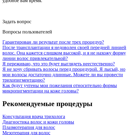
удобное вам время.
Задать вопрос
Вопросы пользователей
Гарантирован ли результат после трех процедур?
После трансплантации я недоволен своей передней линией
волос. Она кажется слишком высокой, и я не нахожу форму
линии волос привлекательной?
Я переживаю, что это будет выглядеть неестественно?
Я не хочу сбривать волосы перед процедурой. Я лысый, но
мои волосы достаточно длинные. Можете ли вы провести
трихопигментацию?
Как будут учтены мои пожелания относительно формы
микропигментации на коже головы?
Рекомендуемые процедуры
Консультация врача трихолога
Диагностика волос и кожи головы
Плазмотерапия для волос
Мезотерапия для волос