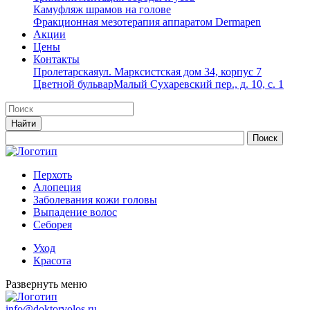
Камуфляж шрамов на голове
Фракционная мезотерапия аппаратом Dermapen
Акции
Цены
Контакты
Пролетарская
ул. Марксистская дом 34, корпус 7
Цветной бульвар
Малый Сухаревский пер., д. 10, с. 1
Перхоть
Алопеция
Заболевания кожи головы
Выпадение волос
Cеборея
Уход
Красота
Развернуть меню
info@doktorvolos.ru