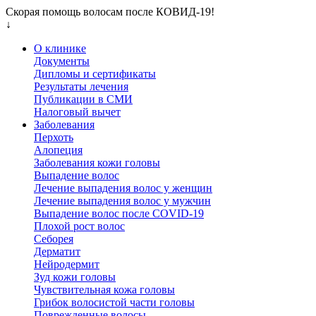
Скорая помощь волосам после КОВИД-19!
↓
О клинике
Документы
Дипломы и сертификаты
Результаты лечения
Публикации в СМИ
Налоговый вычет
Заболевания
Перхоть
Алопеция
Заболевания кожи головы
Выпадение волос
Лечение выпадения волос у женщин
Лечение выпадения волос у мужчин
Выпадение волос после COVID-19
Плохой рост волос
Cеборея
Дерматит
Нейродермит
Зуд кожи головы
Чувствительная кожа головы
Грибок волосистой части головы
Поврежденные волосы