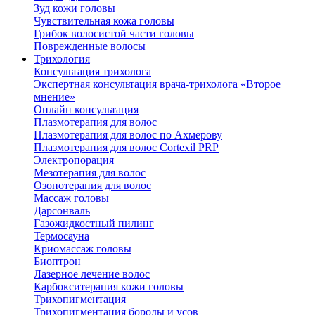
Зуд кожи головы
Чувствительная кожа головы
Грибок волосистой части головы
Поврежденные волосы
Трихология
Консультация трихолога
Экспертная консультация врача-трихолога «Второе
мнение»
Онлайн консультация
Плазмотерапия для волос
Плазмотерапия для волос по Ахмерову
Плазмотерапия для волос Cortexil PRP
Электропорация
Мезотерапия для волос
Озонотерапия для волос
Массаж головы
Дарсонваль
Газожидкостный пилинг
Термосауна
Криомассаж головы
Биоптрон
Лазерное лечение волос
Карбокситерапия кожи головы
Трихопигментация
Трихопигментация бороды и усов