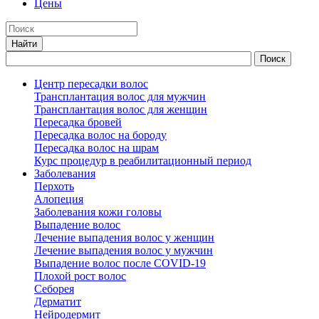
Цены
Центр пересадки волос
Трансплантация волос для мужчин
Трансплантация волос для женщин
Пересадка бровей
Пересадка волос на бороду
Пересадка волос на шрам
Курс процедур в реабилитационный период
Заболевания
Перхоть
Алопеция
Заболевания кожи головы
Выпадение волос
Лечение выпадения волос у женщин
Лечение выпадения волос у мужчин
Выпадение волос после COVID-19
Плохой рост волос
Cеборея
Дерматит
Нейродермит