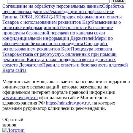
Соглашение на обработку персональных данных
Обработка
персональных данных
Рекомендации по профилактике
Гриппа, ОРВИ, КОВИД-19
Порядок оформления и оплаты
Товаров с использованием реквизитов Карт
Разъяснения о
политике информационной безопасности
Разъяснение
процедуры безопасной передачи по каналам связи
конфиденциальной информации Держателей
Меры по
обеспечению безопасности проведения Операций с
использованием реквизитов Карт
Процедура возврата
Товаров/отказа от работ/услуг, оплаченных при помощи
реквизитов Карты, а также порядок возврата денежных
средств Держателю
Правила оплаты и безопасность платежей
Карта сайта
Медицинская помощь оказывается на основании стандартов и
клинических рекомендаций, которые размещены на
официальном интернет-портале правовой информации
www.pravo.gov.ru
официальном сайте Министерства
здравоохранения РФ
https://minzdrav.gov.ru/
, на которых
размещён рубрикатор клинических рекомендаций.
Обратный
звонок