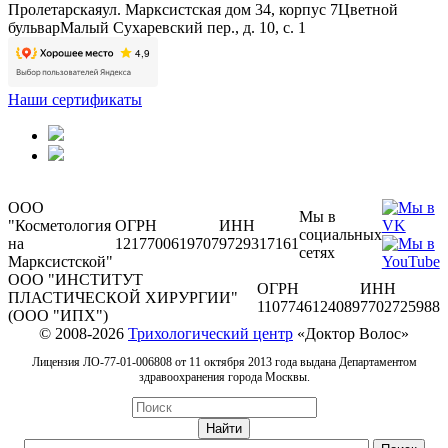
Пролетарская
ул. Марксистская дом 34, корпус 7
Цветной
бульвар
Малый Сухаревский пер., д. 10, с. 1
Наши сертификаты
ООО
Мы в
"Косметология
ОГРН
ИНН
социальных
на
1217700619707
9729317161
сетях
Марксистской"
ООО "ИНСТИТУТ
ОГРН
ИНН
ПЛАСТИЧЕСКОЙ ХИРУРГИИ"
1107746124089
7702725988
(ООО "ИПХ")
© 2008-2026
Трихологический центр
«Доктор Волос»
Лицензия ЛО-77-01-006808 от 11 октября 2013 года выдана Департаментом
здравоохранения города Москвы.