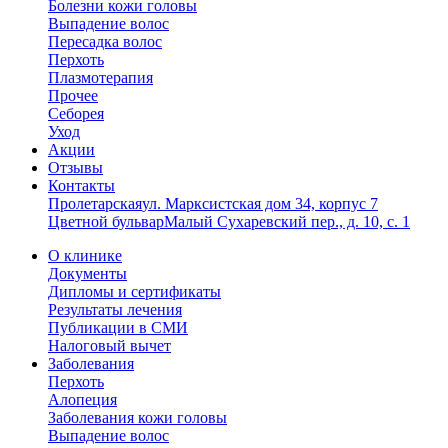
Болезни кожи головы
Выпадение волос
Пересадка волос
Перхоть
Плазмотерапия
Прочее
Себорея
Уход
Акции
Отзывы
Контакты
Пролетарская
ул. Марксистская дом 34, корпус 7
Цветной бульвар
Малый Сухаревский пер., д. 10, с. 1
О клинике
Документы
Дипломы и сертификаты
Результаты лечения
Публикации в СМИ
Налоговый вычет
Заболевания
Перхоть
Алопеция
Заболевания кожи головы
Выпадение волос