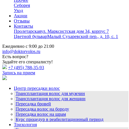
Прочее
Себорея
Уход
Акции
Отзывы
Контакты
Пролетарская
ул. Марксистская дом 34, корпус 7
Цветной бульвар
Малый Сухаревский пер., д. 10, с. 1
Ежедневно с 9:00 до 21:00
info@doktorvolos.ru
Есть вопрос?
Задайте его специалисту!
+7
(495)
788-35-93
Запись на прием
Центр пересадки волос
Трансплантация волос для мужчин
Трансплантация волос для женщин
Пересадка бровей
Пересадка волос на бороду
Пересадка волос на шрам
Курс процедур в реабилитационный период
Трихология