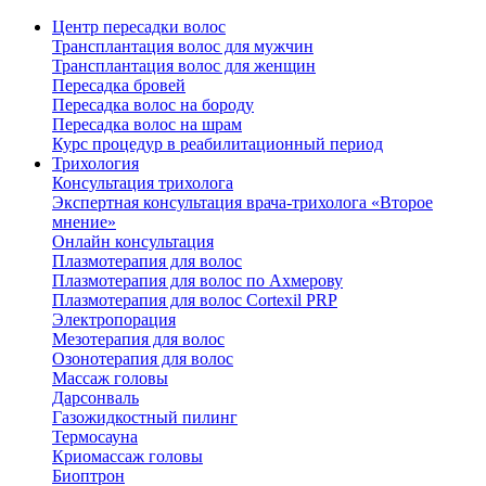
Центр пересадки волос
Трансплантация волос для мужчин
Трансплантация волос для женщин
Пересадка бровей
Пересадка волос на бороду
Пересадка волос на шрам
Курс процедур в реабилитационный период
Трихология
Консультация трихолога
Экспертная консультация врача-трихолога «Второе
мнение»
Онлайн консультация
Плазмотерапия для волос
Плазмотерапия для волос по Ахмерову
Плазмотерапия для волос Cortexil PRP
Электропорация
Мезотерапия для волос
Озонотерапия для волос
Массаж головы
Дарсонваль
Газожидкостный пилинг
Термосауна
Криомассаж головы
Биоптрон