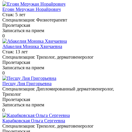
Егоян Меружан Норайрович
Стаж:
5 лет
Специализация:
Физиотерапевт
Пролетарская
Записаться на прием
0
Абакелия Моника Хвичаевна
Стаж:
13 лет
Специализация:
Трихолог, дерматовенеролог
Пролетарская
Записаться на прием
0
Песшу Лия Григорьевна
Специализация:
Дипломированный дерматовенеролог,
Трихолог
Пролетарская
Записаться на прием
0
Карабковская Ольга Сергеевна
Специализация:
Трихолог, дерматовенеролог
Пролетарская