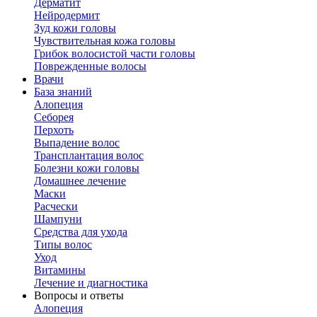
Дерматит
Нейродермит
Зуд кожи головы
Чувствительная кожа головы
Грибок волосистой части головы
Поврежденные волосы
Врачи
База знаний
Алопеция
Себорея
Перхоть
Выпадение волос
Трансплантация волос
Болезни кожи головы
Домашнее лечение
Маски
Расчески
Шампуни
Средства для ухода
Типы волос
Уход
Витамины
Лечение и диагностика
Вопросы и ответы
Алопеция