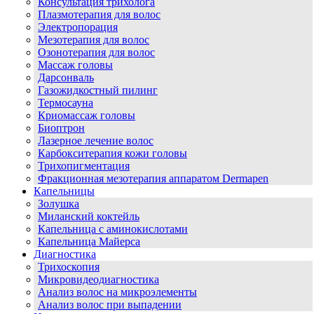
Консультация трихолога
Плазмотерапия для волос
Электропорация
Мезотерапия для волос
Озонотерапия для волос
Массаж головы
Дарсонваль
Газожидкостный пилинг
Термосауна
Криомассаж головы
Биоптрон
Лазерное лечение волос
Карбокситерапия кожи головы
Трихопигментация
Фракционная мезотерапия аппаратом Dermapen
Капельницы
Золушка
Миланский коктейль
Капельница с аминокислотами
Капельница Майерса
Диагностика
Трихоскопия
Микровидеодиагностика
Анализ волос на микроэлементы
Анализ волос при выпадении