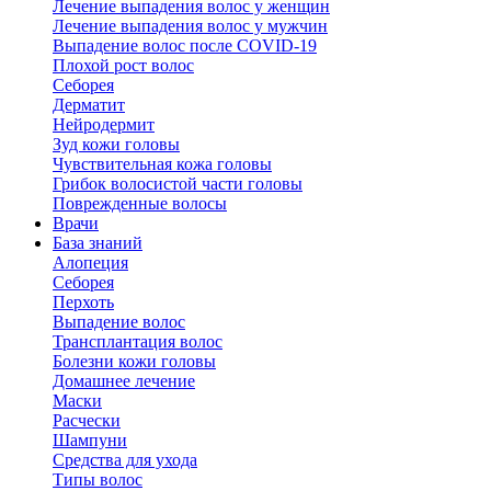
Лечение выпадения волос у женщин
Лечение выпадения волос у мужчин
Выпадение волос после COVID-19
Плохой рост волос
Cеборея
Дерматит
Нейродермит
Зуд кожи головы
Чувствительная кожа головы
Грибок волосистой части головы
Поврежденные волосы
Врачи
База знаний
Алопеция
Себорея
Перхоть
Выпадение волос
Трансплантация волос
Болезни кожи головы
Домашнее лечение
Маски
Расчески
Шампуни
Средства для ухода
Типы волос