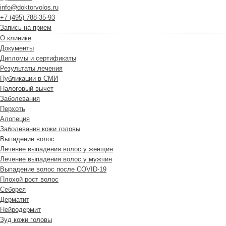
info@doktorvolos.ru
+7
(495)
788-35-93
Запись на прием
О клинике
Документы
Дипломы и сертификаты
Результаты лечения
Публикации в СМИ
Налоговый вычет
Заболевания
Перхоть
Алопеция
Заболевания кожи головы
Выпадение волос
Лечение выпадения волос у женщин
Лечение выпадения волос у мужчин
Выпадение волос после COVID-19
Плохой рост волос
Cеборея
Дерматит
Нейродермит
Зуд кожи головы