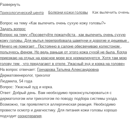
Развернуть
Болезни кожи головы
Как вылечить очень
Трихологический центр
Вопрос на тему «Как вылечить очень сухую кожу головы?»
Задать вопрос
Вопрос на тему «Посоветуйте пожалуйста , как вылечить очень сухую
кожу головы. Для мытья перепробовала шампуни и дорогие и дешевые .
Ничего не помогает . Постоянно в салоне обесвечиваю колестоном ,
пользуюсь феном. Но ведь раньше от этого кожа сухой не была. Когда
приезжаю на отдых на красное море все нормализуется. Хотя там мою
голову тем , что предлагают в отеле. Ужасный зуд и корка на голове»
На вопрос отвечает:
Гончарова Татьяна Александровна
Дерматовенеролог, трихолог
Людмила
, 54 года
Вопрос:
Ужасный зуд и корка.
Ответ:
Добрый день. Вам необходимо проконсультироваться с
дерматологом или трихологом по поводу подбора системы ухода.
Возможно, так проявляется аллергическая реакция. Необходимо
провести осмотр и диагностику. Для питания кожи головы хорошо
подходит
озонотерапия
.