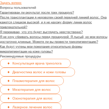
Задать вопрос
Вопросы пользователей
Гарантирован ли результат после трех процедур?
После трансплантации я недоволен своей передней линией волос. Она
кажется слишком высокой, и я не нахожу форму линии волос
привлекательной?
Я переживаю, что это будет выглядеть неестественно?
Я не хочу сбривать волосы перед процедурой. Я лысый, но мои волосы
достаточно длинные. Можете ли вы провести трихопигментацию?
Как будут учтены мои пожелания относительно формы
микропигментации на коже головы?
Рекомендуемые процедуры
Консультация врача трихолога
Диагностика волос и кожи головы
Плазмотерапия для волос
Мезотерапия для волос
Озонотерапия для волос
Лазерное лечение волос