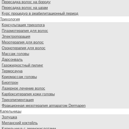
Пересадка волос на бороду
Пересадка волос на шрам
Курс процедур в реабилитационный период
Трихология
Консультация трихолога
Плазмотерапия для волос
Электропорация
Мезотерапия для волос
Озонотерапия для волос
Массаж головы
Дарсонваль
Газожидкостный пилинг
Термосауна
Криомассаж головы
Биоптрон
Лазерное лечение волос
Карбокситерапия кожи головы
Трихопигментация
Фракционная мезотерапия аппаратом Dermapen
Капельницы
Золушка
Миланский коктейль
Капельница с аминокислотами