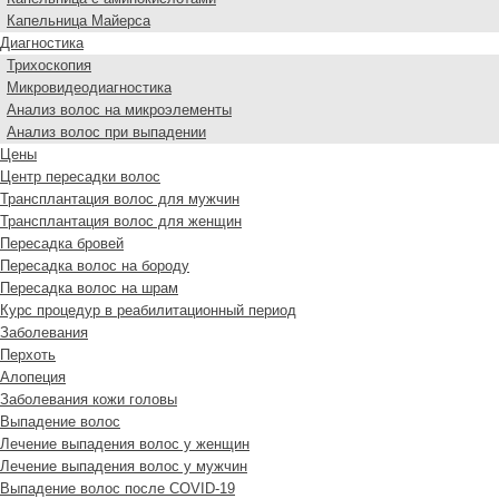
Капельница Майерса
Диагностика
Трихоскопия
Микровидеодиагностика
Анализ волос на микроэлементы
Анализ волос при выпадении
Цены
Центр пересадки волос
Трансплантация волос для мужчин
Трансплантация волос для женщин
Пересадка бровей
Пересадка волос на бороду
Пересадка волос на шрам
Курс процедур в реабилитационный период
Заболевания
Перхоть
Алопеция
Заболевания кожи головы
Выпадение волос
Лечение выпадения волос у женщин
Лечение выпадения волос у мужчин
Выпадение волос после COVID-19