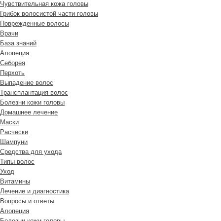
Чувствительная кожа головы
Грибок волосистой части головы
Поврежденные волосы
Врачи
База знаний
Алопеция
Себорея
Перхоть
Выпадение волос
Трансплантация волос
Болезни кожи головы
Домашнее лечение
Маски
Расчески
Шампуни
Средства для ухода
Типы волос
Уход
Витамины
Лечение и диагностика
Вопросы и ответы
Алопеция
Болезни кожи головы