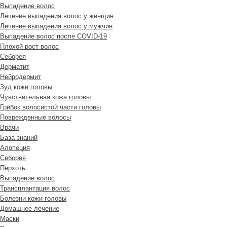
Выпадение волос
Лечение выпадения волос у женщин
Лечение выпадения волос у мужчин
Выпадение волос после COVID-19
Плохой рост волос
Cеборея
Дерматит
Нейродермит
Зуд кожи головы
Чувствительная кожа головы
Грибок волосистой части головы
Поврежденные волосы
Врачи
База знаний
Алопеция
Себорея
Перхоть
Выпадение волос
Трансплантация волос
Болезни кожи головы
Домашнее лечение
Маски