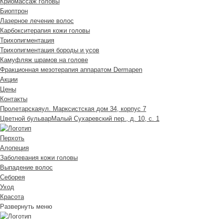
Криомассаж головы
Биоптрон
Лазерное лечение волос
Карбокситерапия кожи головы
Трихопигментация
Трихопигментация бороды и усов
Камуфляж шрамов на голове
Фракционная мезотерапия аппаратом Dermapen
Акции
Цены
Контакты
Пролетарская
ул. Марксистская дом 34, корпус 7
Цветной бульвар
Малый Сухаревский пер., д. 10, с. 1
Перхоть
Алопеция
Заболевания кожи головы
Выпадение волос
Cеборея
Уход
Красота
Развернуть меню