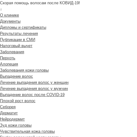
Скорая помощь волосам после КОВИД-19!
↓
О клинике
Документы
Дипломы и сертификаты
Результаты лечения
Публикации в СМИ
Налоговый вычет
Заболевания
Перхоть
Алопеция
Заболевания кожи головы
Выпадение волос
Лечение выпадения волос у женщин
Лечение выпадения волос у мужчин
Выпадение волос после COVID-19
Плохой рост волос
Cеборея
Дерматит
Нейродермит
Зуд кожи головы
Чувствительная кожа головы