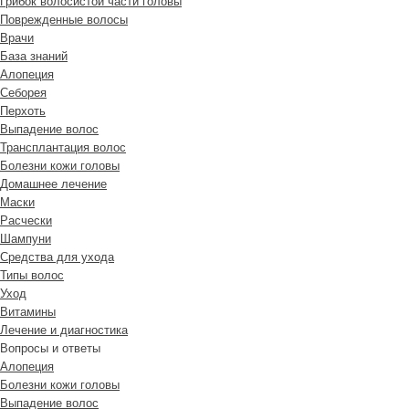
Грибок волосистой части головы
Поврежденные волосы
Врачи
База знаний
Алопеция
Себорея
Перхоть
Выпадение волос
Трансплантация волос
Болезни кожи головы
Домашнее лечение
Маски
Расчески
Шампуни
Средства для ухода
Типы волос
Уход
Витамины
Лечение и диагностика
Вопросы и ответы
Алопеция
Болезни кожи головы
Выпадение волос