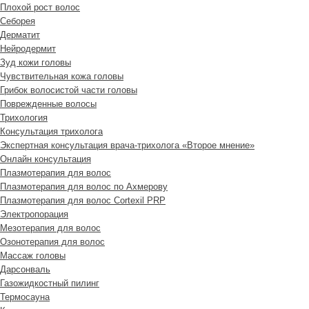
Плохой рост волос
Cеборея
Дерматит
Нейродермит
Зуд кожи головы
Чувствительная кожа головы
Грибок волосистой части головы
Поврежденные волосы
Трихология
Консультация трихолога
Экспертная консультация врача-трихолога «Второе мнение»
Онлайн консультация
Плазмотерапия для волос
Плазмотерапия для волос по Ахмерову
Плазмотерапия для волос Cortexil PRP
Электропорация
Мезотерапия для волос
Озонотерапия для волос
Массаж головы
Дарсонваль
Газожидкостный пилинг
Термосауна