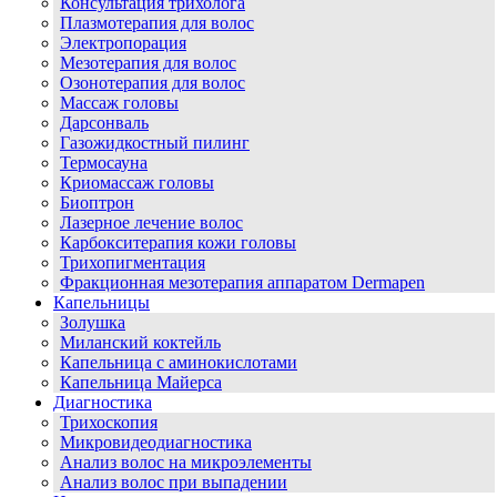
Консультация трихолога
Плазмотерапия для волос
Электропорация
Мезотерапия для волос
Озонотерапия для волос
Массаж головы
Дарсонваль
Газожидкостный пилинг
Термосауна
Криомассаж головы
Биоптрон
Лазерное лечение волос
Карбокситерапия кожи головы
Трихопигментация
Фракционная мезотерапия аппаратом Dermapen
Капельницы
Золушка
Миланский коктейль
Капельница с аминокислотами
Капельница Майерса
Диагностика
Трихоскопия
Микровидеодиагностика
Анализ волос на микроэлементы
Анализ волос при выпадении