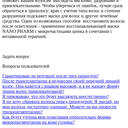
поможет вашим волосам выглядеть мягкими, здоровыми и
привлекательными. Чтобы уберечься от ошибок, лучше сразу
обратиться к трихологу: врач с учетом типа волос и степени
разрушения подскажет маски для волос и другие лечебные
средства. Один из возможных способов восстановить волосы
после осветления – применение восстанавливающей маски
NANO PHARM c микрочастицами цинка в сочетании с
витаминной терапией.
Задать вопрос
Вопросы пользователей
Гарантирован ли результат после трех процедур?
После трансплантации я недоволен своей передней линией
волос. Она кажется слишком высокой, и я не нахожу форму
линии волос привлекательной?
Я переживаю, что это будет выглядеть неестественно?
Я не хочу сбривать волосы перед процедурой. Я лысый, но
мои волосы достаточно длинные. Можете ли вы провести
трихопигментацию?
Как будут учтены мои пожелания относительно формы
микропигментации на коже головы?