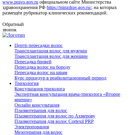
www.pravo.gov.ru
официальном сайте Министерства
здравоохранения РФ
https://minzdrav.gov.ru/
, на которых
размещён рубрикатор клинических рекомендаций.
Обратный
звонок
Центр пересадки волос
Трансплантация волос для мужчин
Трансплантация волос для женщин
Пересадка бровей
Пересадка волос на бороду
Пересадка волос на шрам
Курс процедур в реабилитационный период
Трихология
Консультация трихолога
Экспертная консультация врача-трихолога «Второе
мнение»
Онлайн консультация
Плазмотерапия для волос
Плазмотерапия для волос по Ахмерову
Плазмотерапия для волос Cortexil PRP
Электропорация
Мезотерапия для волос