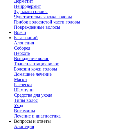
Дерматит
Нейродермит
Зуд кожи головы
Чувствительная кожа головы
Грибок волосистой части головы
Поврежденные волосы
Врачи
База знаний
Алопеция
Себорея
Перхоть
Выпадение волос
Трансплантация волос
Болезни кожи головы
Домашнее лечение
Маски
Расчески
Шампуни
Средства для ухода
Типы волос
Уход
Витамины
Лечение и диагностика
Вопросы и ответы
Алопеция