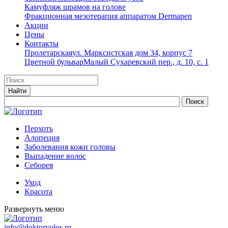
Камуфляж шрамов на голове
Фракционная мезотерапия аппаратом Dermapen
Акции
Цены
Контакты
Пролетарская
ул. Марксистская дом 34, корпус 7
Цветной бульвар
Малый Сухаревский пер., д. 10, с. 1
Перхоть
Алопеция
Заболевания кожи головы
Выпадение волос
Cеборея
Уход
Красота
Развернуть меню
info@doktorvolos.ru