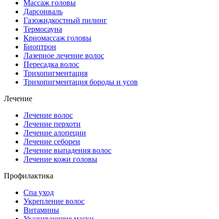
Массаж головы
Дарсонваль
Газожидкостный пилинг
Термосауна
Криомассаж головы
Биоптрон
Лазерное лечение волос
Пересадка волос
Трихопигментация
Трихопигментация бороды и усов
Лечение
Лечение волос
Лечение перхоти
Лечение алопеции
Лечение себореи
Лечение выпадения волос
Лечение кожи головы
Профилактика
Спа уход
Укрепление волос
Витамины
Ухаживающие маски