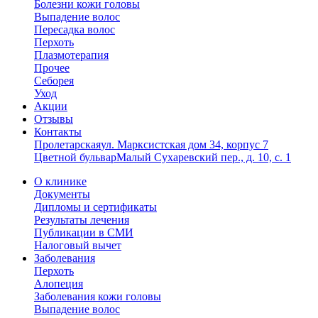
Болезни кожи головы
Выпадение волос
Пересадка волос
Перхоть
Плазмотерапия
Прочее
Себорея
Уход
Акции
Отзывы
Контакты
Пролетарская
ул. Марксистская дом 34, корпус 7
Цветной бульвар
Малый Сухаревский пер., д. 10, с. 1
О клинике
Документы
Дипломы и сертификаты
Результаты лечения
Публикации в СМИ
Налоговый вычет
Заболевания
Перхоть
Алопеция
Заболевания кожи головы
Выпадение волос