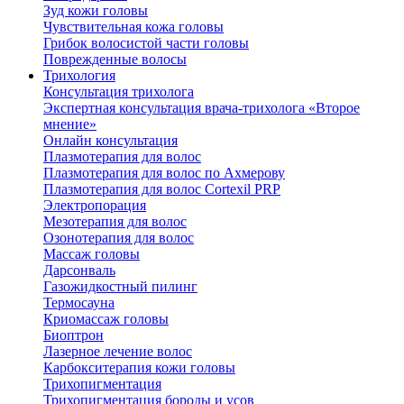
Зуд кожи головы
Чувствительная кожа головы
Грибок волосистой части головы
Поврежденные волосы
Трихология
Консультация трихолога
Экспертная консультация врача-трихолога «Второе
мнение»
Онлайн консультация
Плазмотерапия для волос
Плазмотерапия для волос по Ахмерову
Плазмотерапия для волос Cortexil PRP
Электропорация
Мезотерапия для волос
Озонотерапия для волос
Массаж головы
Дарсонваль
Газожидкостный пилинг
Термосауна
Криомассаж головы
Биоптрон
Лазерное лечение волос
Карбокситерапия кожи головы
Трихопигментация
Трихопигментация бороды и усов