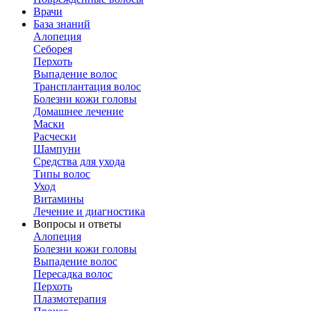
Врачи
База знаний
Алопеция
Себорея
Перхоть
Выпадение волос
Трансплантация волос
Болезни кожи головы
Домашнее лечение
Маски
Расчески
Шампуни
Средства для ухода
Типы волос
Уход
Витамины
Лечение и диагностика
Вопросы и ответы
Алопеция
Болезни кожи головы
Выпадение волос
Пересадка волос
Перхоть
Плазмотерапия