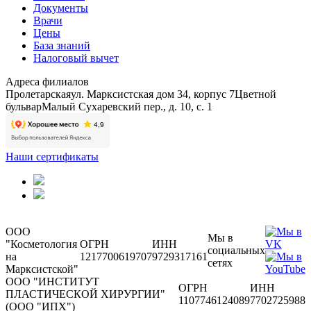
Документы
Врачи
Цены
База знаний
Налоговый вычет
Адреса филиалов
Пролетарская
ул. Марксистская дом 34, корпус 7
Цветной
бульвар
Малый Сухаревский пер., д. 10, с. 1
Наши сертификаты
ООО
Мы в
"Косметология
ОГРН
ИНН
социальных
на
1217700619707
9729317161
сетях
Марксистской"
ООО "ИНСТИТУТ
ОГРН
ИНН
ПЛАСТИЧЕСКОЙ ХИРУРГИИ"
1107746124089
7702725988
(ООО "ИПХ")