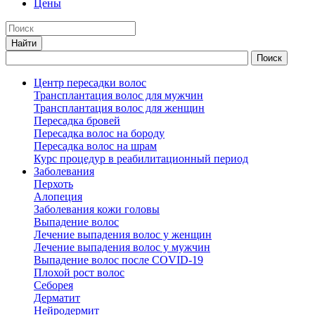
Цены
Центр пересадки волос
Трансплантация волос для мужчин
Трансплантация волос для женщин
Пересадка бровей
Пересадка волос на бороду
Пересадка волос на шрам
Курс процедур в реабилитационный период
Заболевания
Перхоть
Алопеция
Заболевания кожи головы
Выпадение волос
Лечение выпадения волос у женщин
Лечение выпадения волос у мужчин
Выпадение волос после COVID-19
Плохой рост волос
Cеборея
Дерматит
Нейродермит