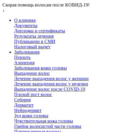
Скорая помощь волосам после КОВИД-19!
↓
О клинике
Документы
Дипломы и сертификаты
Результаты лечения
Публикации в СМИ
Налоговый вычет
Заболевания
Перхоть
Алопеция
Заболевания кожи головы
Выпадение волос
Лечение выпадения волос у женщин
Лечение выпадения волос у мужчин
Выпадение волос после COVID-19
Плохой рост волос
Cеборея
Дерматит
Нейродермит
Зуд кожи головы
Чувствительная кожа головы
Грибок волосистой части головы
Поврежденные волосы