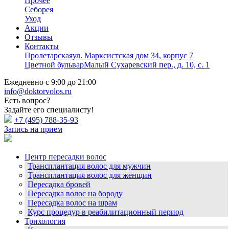
Прочее
Себорея
Уход
Акции
Отзывы
Контакты
Пролетарская
ул. Марксистская дом 34, корпус 7
Цветной бульвар
Малый Сухаревский пер., д. 10, с. 1
Ежедневно с 9:00 до 21:00
info@doktorvolos.ru
Есть вопрос?
Задайте его специалисту!
+7
(495)
788-35-93
Запись на прием
Центр пересадки волос
Трансплантация волос для мужчин
Трансплантация волос для женщин
Пересадка бровей
Пересадка волос на бороду
Пересадка волос на шрам
Курс процедур в реабилитационный период
Трихология