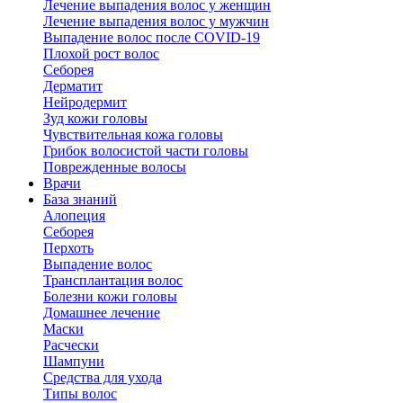
Лечение выпадения волос у женщин
Лечение выпадения волос у мужчин
Выпадение волос после COVID-19
Плохой рост волос
Cеборея
Дерматит
Нейродермит
Зуд кожи головы
Чувствительная кожа головы
Грибок волосистой части головы
Поврежденные волосы
Врачи
База знаний
Алопеция
Себорея
Перхоть
Выпадение волос
Трансплантация волос
Болезни кожи головы
Домашнее лечение
Маски
Расчески
Шампуни
Средства для ухода
Типы волос