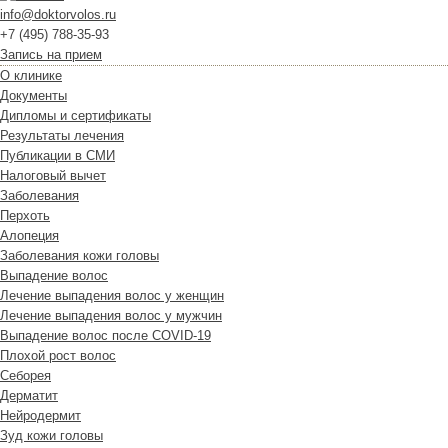
info@doktorvolos.ru
+7
(495)
788-35-93
Запись на прием
О клинике
Документы
Дипломы и сертификаты
Результаты лечения
Публикации в СМИ
Налоговый вычет
Заболевания
Перхоть
Алопеция
Заболевания кожи головы
Выпадение волос
Лечение выпадения волос у женщин
Лечение выпадения волос у мужчин
Выпадение волос после COVID-19
Плохой рост волос
Cеборея
Дерматит
Нейродермит
Зуд кожи головы