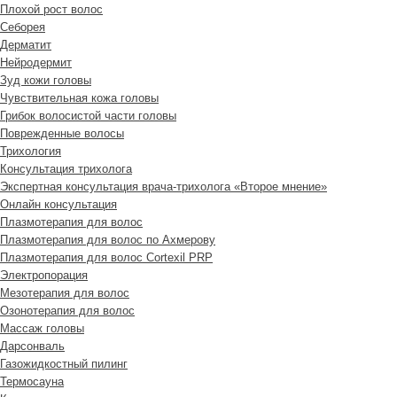
Плохой рост волос
Cеборея
Дерматит
Нейродермит
Зуд кожи головы
Чувствительная кожа головы
Грибок волосистой части головы
Поврежденные волосы
Трихология
Консультация трихолога
Экспертная консультация врача-трихолога «Второе мнение»
Онлайн консультация
Плазмотерапия для волос
Плазмотерапия для волос по Ахмерову
Плазмотерапия для волос Cortexil PRP
Электропорация
Мезотерапия для волос
Озонотерапия для волос
Массаж головы
Дарсонваль
Газожидкостный пилинг
Термосауна