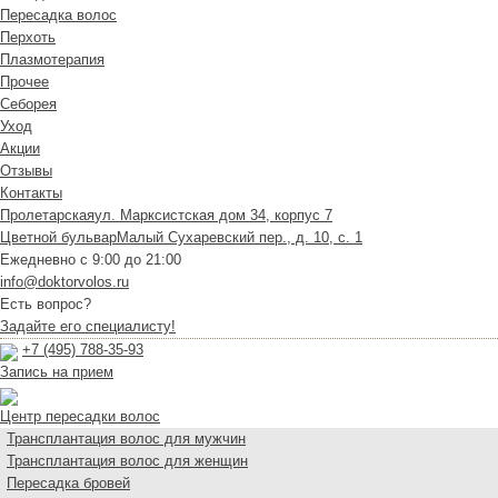
Пересадка волос
Перхоть
Плазмотерапия
Прочее
Себорея
Уход
Акции
Отзывы
Контакты
Пролетарская
ул. Марксистская дом 34, корпус 7
Цветной бульвар
Малый Сухаревский пер., д. 10, с. 1
Ежедневно с 9:00 до 21:00
info@doktorvolos.ru
Есть вопрос?
Задайте его специалисту!
+7
(495)
788-35-93
Запись на прием
Центр пересадки волос
Трансплантация волос для мужчин
Трансплантация волос для женщин
Пересадка бровей