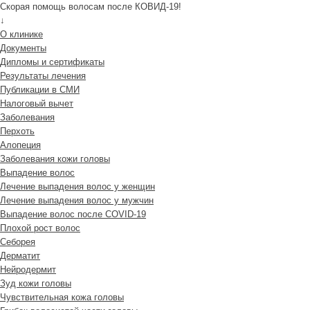
Скорая помощь волосам после КОВИД-19!
↓
О клинике
Документы
Дипломы и сертификаты
Результаты лечения
Публикации в СМИ
Налоговый вычет
Заболевания
Перхоть
Алопеция
Заболевания кожи головы
Выпадение волос
Лечение выпадения волос у женщин
Лечение выпадения волос у мужчин
Выпадение волос после COVID-19
Плохой рост волос
Cеборея
Дерматит
Нейродермит
Зуд кожи головы
Чувствительная кожа головы