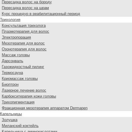
Пересадка волос на бороду
Пересадка волос на шрам
Курс процедур в реабилитационный период
Трихология
Консультация трихолога
Плазмотерапия для волос
Электропорация
Мезотерапия для волос
Озонотерапия для волос
Массаж головы
Дарсонваль
Газожидкостный пилинг
Термосауна
Криомассаж головы
Биоптрон
Лазерное лечение волос
Карбокситерапия кожи головы
Трихопигментация
Фракционная мезотерапия аппаратом Dermapen
Капельницы
Золушка
Миланский коктейль
Капельница с аминокислотами