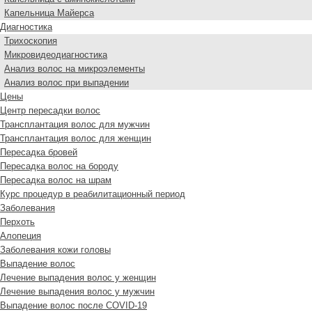
Капельница Майерса
Диагностика
Трихоскопия
Микровидеодиагностика
Анализ волос на микроэлементы
Анализ волос при выпадении
Цены
Центр пересадки волос
Трансплантация волос для мужчин
Трансплантация волос для женщин
Пересадка бровей
Пересадка волос на бороду
Пересадка волос на шрам
Курс процедур в реабилитационный период
Заболевания
Перхоть
Алопеция
Заболевания кожи головы
Выпадение волос
Лечение выпадения волос у женщин
Лечение выпадения волос у мужчин
Выпадение волос после COVID-19