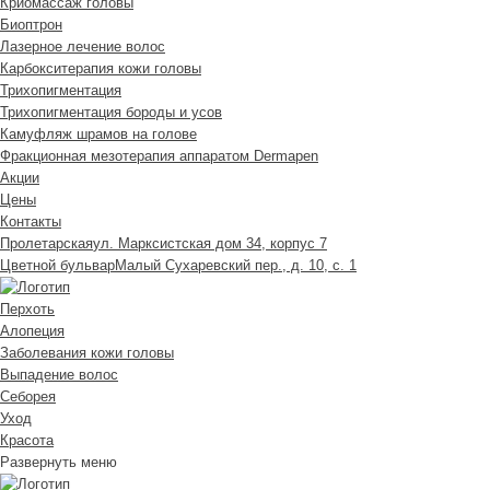
Криомассаж головы
Биоптрон
Лазерное лечение волос
Карбокситерапия кожи головы
Трихопигментация
Трихопигментация бороды и усов
Камуфляж шрамов на голове
Фракционная мезотерапия аппаратом Dermapen
Акции
Цены
Контакты
Пролетарская
ул. Марксистская дом 34, корпус 7
Цветной бульвар
Малый Сухаревский пер., д. 10, с. 1
Перхоть
Алопеция
Заболевания кожи головы
Выпадение волос
Cеборея
Уход
Красота
Развернуть меню