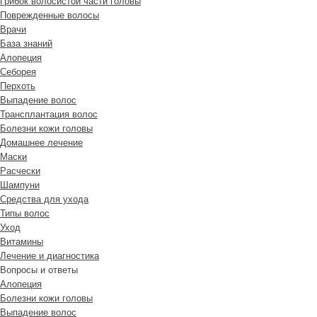
Грибок волосистой части головы
Поврежденные волосы
Врачи
База знаний
Алопеция
Себорея
Перхоть
Выпадение волос
Трансплантация волос
Болезни кожи головы
Домашнее лечение
Маски
Расчески
Шампуни
Средства для ухода
Типы волос
Уход
Витамины
Лечение и диагностика
Вопросы и ответы
Алопеция
Болезни кожи головы
Выпадение волос