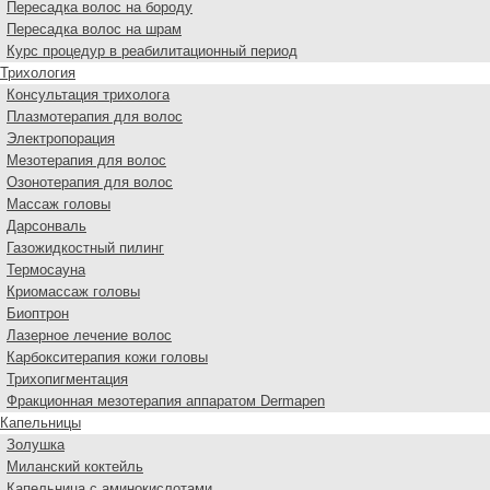
Пересадка волос на бороду
Пересадка волос на шрам
Курс процедур в реабилитационный период
Трихология
Консультация трихолога
Плазмотерапия для волос
Электропорация
Мезотерапия для волос
Озонотерапия для волос
Массаж головы
Дарсонваль
Газожидкостный пилинг
Термосауна
Криомассаж головы
Биоптрон
Лазерное лечение волос
Карбокситерапия кожи головы
Трихопигментация
Фракционная мезотерапия аппаратом Dermapen
Капельницы
Золушка
Миланский коктейль
Капельница с аминокислотами