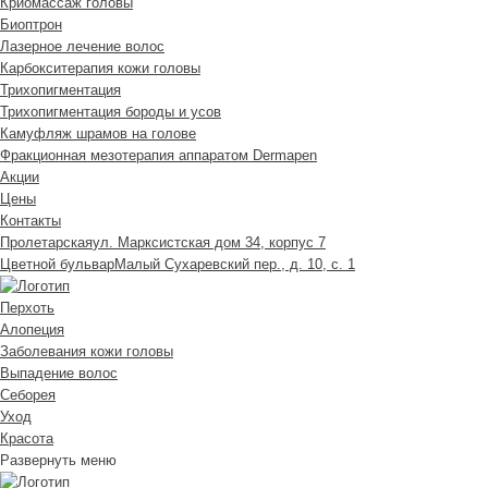
Криомассаж головы
Биоптрон
Лазерное лечение волос
Карбокситерапия кожи головы
Трихопигментация
Трихопигментация бороды и усов
Камуфляж шрамов на голове
Фракционная мезотерапия аппаратом Dermapen
Акции
Цены
Контакты
Пролетарская
ул. Марксистская дом 34, корпус 7
Цветной бульвар
Малый Сухаревский пер., д. 10, с. 1
Перхоть
Алопеция
Заболевания кожи головы
Выпадение волос
Cеборея
Уход
Красота
Развернуть меню