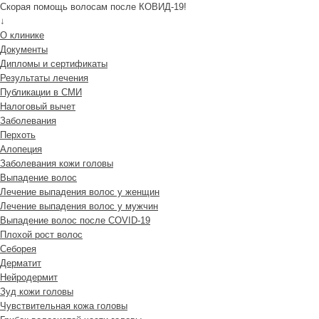
Скорая помощь волосам после КОВИД-19!
↓
О клинике
Документы
Дипломы и сертификаты
Результаты лечения
Публикации в СМИ
Налоговый вычет
Заболевания
Перхоть
Алопеция
Заболевания кожи головы
Выпадение волос
Лечение выпадения волос у женщин
Лечение выпадения волос у мужчин
Выпадение волос после COVID-19
Плохой рост волос
Cеборея
Дерматит
Нейродермит
Зуд кожи головы
Чувствительная кожа головы