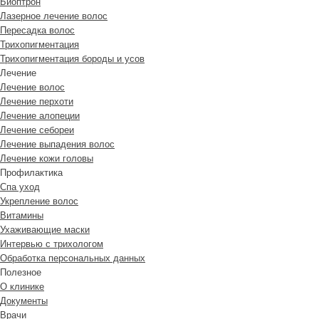
Биоптрон
Лазерное лечение волос
Пересадка волос
Трихопигментация
Трихопигментация бороды и усов
Лечение
Лечение волос
Лечение перхоти
Лечение алопеции
Лечение себореи
Лечение выпадения волос
Лечение кожи головы
Профилактика
Спа уход
Укрепление волос
Витамины
Ухаживающие маски
Интервью с трихологом
Обработка персональных данных
Полезное
О клинике
Документы
Врачи