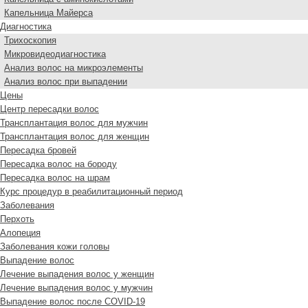
Капельница Майерса
Диагностика
Трихоскопия
Микровидеодиагностика
Анализ волос на микроэлементы
Анализ волос при выпадении
Цены
Центр пересадки волос
Трансплантация волос для мужчин
Трансплантация волос для женщин
Пересадка бровей
Пересадка волос на бороду
Пересадка волос на шрам
Курс процедур в реабилитационный период
Заболевания
Перхоть
Алопеция
Заболевания кожи головы
Выпадение волос
Лечение выпадения волос у женщин
Лечение выпадения волос у мужчин
Выпадение волос после COVID-19