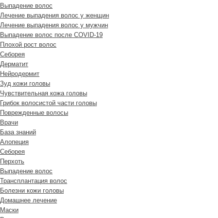
Выпадение волос
Лечение выпадения волос у женщин
Лечение выпадения волос у мужчин
Выпадение волос после COVID-19
Плохой рост волос
Cеборея
Дерматит
Нейродермит
Зуд кожи головы
Чувствительная кожа головы
Грибок волосистой части головы
Поврежденные волосы
Врачи
База знаний
Алопеция
Себорея
Перхоть
Выпадение волос
Трансплантация волос
Болезни кожи головы
Домашнее лечение
Маски