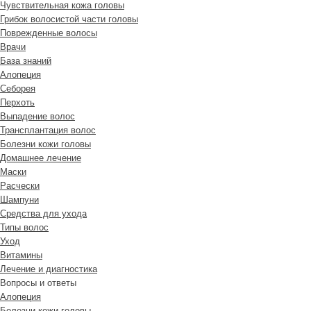
Чувствительная кожа головы
Грибок волосистой части головы
Поврежденные волосы
Врачи
База знаний
Алопеция
Себорея
Перхоть
Выпадение волос
Трансплантация волос
Болезни кожи головы
Домашнее лечение
Маски
Расчески
Шампуни
Средства для ухода
Типы волос
Уход
Витамины
Лечение и диагностика
Вопросы и ответы
Алопеция
Болезни кожи головы