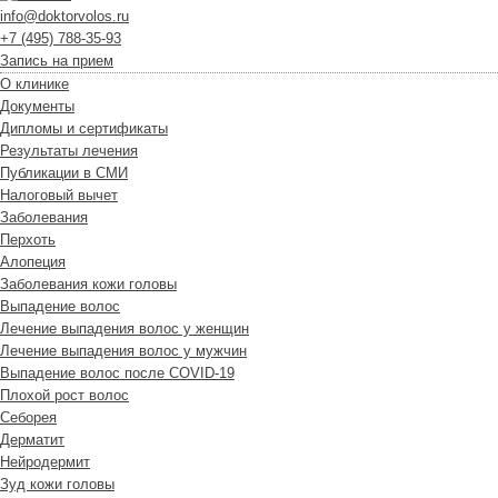
info@doktorvolos.ru
+7
(495)
788-35-93
Запись на прием
О клинике
Документы
Дипломы и сертификаты
Результаты лечения
Публикации в СМИ
Налоговый вычет
Заболевания
Перхоть
Алопеция
Заболевания кожи головы
Выпадение волос
Лечение выпадения волос у женщин
Лечение выпадения волос у мужчин
Выпадение волос после COVID-19
Плохой рост волос
Cеборея
Дерматит
Нейродермит
Зуд кожи головы