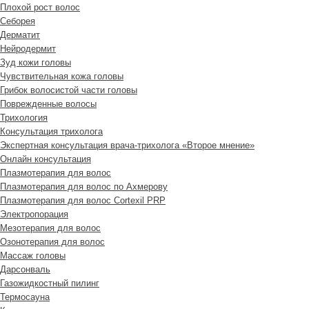
Плохой рост волос
Cеборея
Дерматит
Нейродермит
Зуд кожи головы
Чувствительная кожа головы
Грибок волосистой части головы
Поврежденные волосы
Трихология
Консультация трихолога
Экспертная консультация врача-трихолога «Второе мнение»
Онлайн консультация
Плазмотерапия для волос
Плазмотерапия для волос по Ахмерову
Плазмотерапия для волос Cortexil PRP
Электропорация
Мезотерапия для волос
Озонотерапия для волос
Массаж головы
Дарсонваль
Газожидкостный пилинг
Термосауна