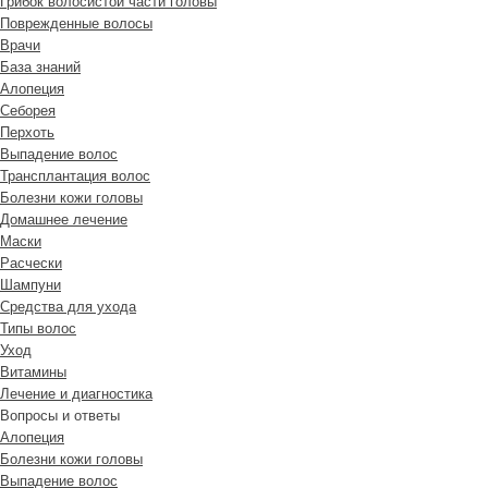
Грибок волосистой части головы
Поврежденные волосы
Врачи
База знаний
Алопеция
Себорея
Перхоть
Выпадение волос
Трансплантация волос
Болезни кожи головы
Домашнее лечение
Маски
Расчески
Шампуни
Средства для ухода
Типы волос
Уход
Витамины
Лечение и диагностика
Вопросы и ответы
Алопеция
Болезни кожи головы
Выпадение волос