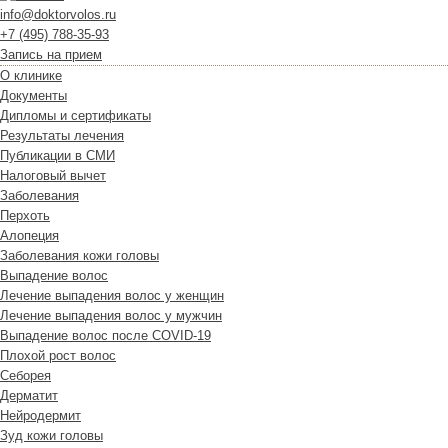
info@doktorvolos.ru
+7
(495)
788-35-93
Запись на прием
О клинике
Документы
Дипломы и сертификаты
Результаты лечения
Публикации в СМИ
Налоговый вычет
Заболевания
Перхоть
Алопеция
Заболевания кожи головы
Выпадение волос
Лечение выпадения волос у женщин
Лечение выпадения волос у мужчин
Выпадение волос после COVID-19
Плохой рост волос
Cеборея
Дерматит
Нейродермит
Зуд кожи головы