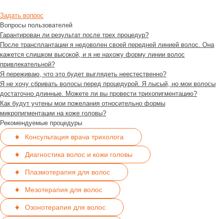
Задать вопрос
Вопросы пользователей
Гарантирован ли результат после трех процедур?
После трансплантации я недоволен своей передней линией волос. Она
кажется слишком высокой, и я не нахожу форму линии волос
привлекательной?
Я переживаю, что это будет выглядеть неестественно?
Я не хочу сбривать волосы перед процедурой. Я лысый, но мои волосы
достаточно длинные. Можете ли вы провести трихопигментацию?
Как будут учтены мои пожелания относительно формы
микропигментации на коже головы?
Рекомендуемые процедуры
Консультация врача трихолога
Диагностика волос и кожи головы
Плазмотерапия для волос
Мезотерапия для волос
Озонотерапия для волос