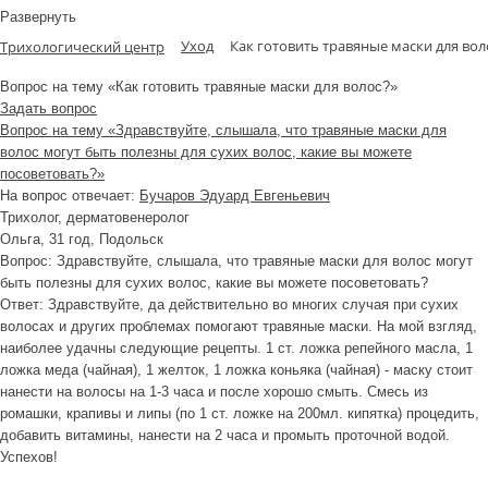
Развернуть
Уход
Как готовить травяные маски для вол
Трихологический центр
Вопрос на тему «Как готовить травяные маски для волос?»
Задать вопрос
Вопрос на тему «Здравствуйте, слышала, что травяные маски для
волос могут быть полезны для сухих волос, какие вы можете
посоветовать?»
На вопрос отвечает:
Бучаров Эдуард Евгеньевич
Трихолог, дерматовенеролог
Ольга
, 31 год, Подольск
Вопрос:
Здравствуйте, слышала, что травяные маски для волос могут
быть полезны для сухих волос, какие вы можете посоветовать?
Ответ:
Здравствуйте, да действительно во многих случая при сухих
волосах и других проблемах помогают травяные маски. На мой взгляд,
наиболее удачны следующие рецепты. 1 ст. ложка репейного масла, 1
ложка меда (чайная), 1 желток, 1 ложка коньяка (чайная) - маску стоит
нанести на волосы на 1-3 часа и после хорошо смыть. Смесь из
ромашки, крапивы и липы (по 1 ст. ложке на 200мл. кипятка) процедить,
добавить витамины, нанести на 2 часа и промыть проточной водой.
Успехов!