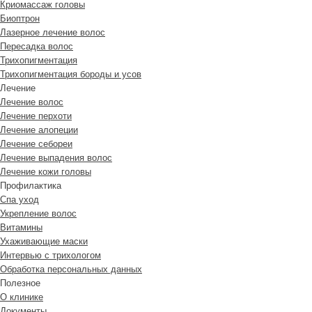
Криомассаж головы
Биоптрон
Лазерное лечение волос
Пересадка волос
Трихопигментация
Трихопигментация бороды и усов
Лечение
Лечение волос
Лечение перхоти
Лечение алопеции
Лечение себореи
Лечение выпадения волос
Лечение кожи головы
Профилактика
Спа уход
Укрепление волос
Витамины
Ухаживающие маски
Интервью с трихологом
Обработка персональных данных
Полезное
О клинике
Документы