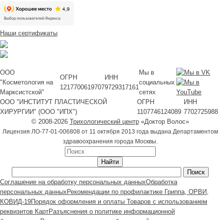
Наши сертификаты
ООО
Мы в
ОГРН
ИНН
"Косметология на
социальных
1217700619707
9729317161
Марксистской"
сетях
ООО "ИНСТИТУТ ПЛАСТИЧЕСКОЙ
ОГРН
ИНН
ХИРУРГИИ" (ООО "ИПХ")
1107746124089
7702725988
© 2008-2026
Трихологический центр
«Доктор Волос»
Лицензия ЛО-77-01-006808 от 11 октября 2013 года выдана Департаментом
здравоохранения города Москвы.
Соглашение на обработку персональных данных
Обработка
персональных данных
Рекомендации по профилактике Гриппа, ОРВИ,
КОВИД-19
Порядок оформления и оплаты Товаров с использованием
реквизитов Карт
Разъяснения о политике информационной