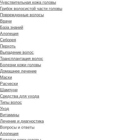
Чувствительная кожа головы
Грибок волосистой части головы
Поврежденные волосы
Врачи
База знаний
Алопеция
Себорея
Перхоть
Выпадение волос
Трансплантация волос
Болезни кожи головы
Домашнее лечение
Маски
Расчески
Шампуни
Средства для ухода
Типы волос
Уход
Витамины
Лечение и диагностика
Вопросы и ответы
Алопеция
Болезни кожи головы