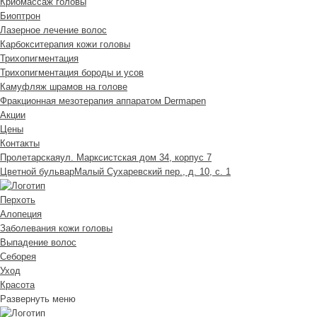
Криомассаж головы
Биоптрон
Лазерное лечение волос
Карбокситерапия кожи головы
Трихопигментация
Трихопигментация бороды и усов
Камуфляж шрамов на голове
Фракционная мезотерапия аппаратом Dermapen
Акции
Цены
Контакты
Пролетарская
ул. Марксистская дом 34, корпус 7
Цветной бульвар
Малый Сухаревский пер., д. 10, с. 1
Перхоть
Алопеция
Заболевания кожи головы
Выпадение волос
Cеборея
Уход
Красота
Развернуть меню