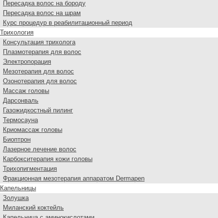
Пересадка волос на бороду
Пересадка волос на шрам
Курс процедур в реабилитационный период
Трихология
Консультация трихолога
Плазмотерапия для волос
Электропорация
Мезотерапия для волос
Озонотерапия для волос
Массаж головы
Дарсонваль
Газожидкостный пилинг
Термосауна
Криомассаж головы
Биоптрон
Лазерное лечение волос
Карбокситерапия кожи головы
Трихопигментация
Фракционная мезотерапия аппаратом Dermapen
Капельницы
Золушка
Миланский коктейль
Капельница с аминокислотами