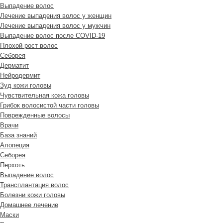
Выпадение волос
Лечение выпадения волос у женщин
Лечение выпадения волос у мужчин
Выпадение волос после COVID-19
Плохой рост волос
Cеборея
Дерматит
Нейродермит
Зуд кожи головы
Чувствительная кожа головы
Грибок волосистой части головы
Поврежденные волосы
Врачи
База знаний
Алопеция
Себорея
Перхоть
Выпадение волос
Трансплантация волос
Болезни кожи головы
Домашнее лечение
Маски