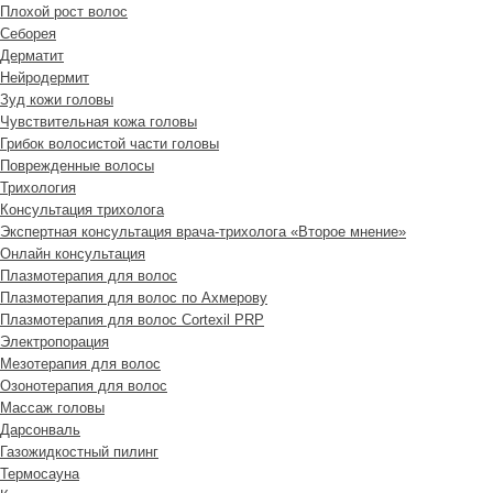
Плохой рост волос
Cеборея
Дерматит
Нейродермит
Зуд кожи головы
Чувствительная кожа головы
Грибок волосистой части головы
Поврежденные волосы
Трихология
Консультация трихолога
Экспертная консультация врача-трихолога «Второе мнение»
Онлайн консультация
Плазмотерапия для волос
Плазмотерапия для волос по Ахмерову
Плазмотерапия для волос Cortexil PRP
Электропорация
Мезотерапия для волос
Озонотерапия для волос
Массаж головы
Дарсонваль
Газожидкостный пилинг
Термосауна