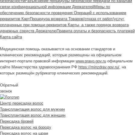
безопасности
Разъяснение процедуры безопасной передачи по каналам
связи конфиденциальной информации Держателей
Меры по
обеспечению безопасности проведения Операций с использованием
реквизитов Карт
Процедура возврата Товаров/отказа от работ/услуг,
оплаченных при помощи реквизитов Карты, а также порядок возврата
денежных средств Держателю
Правила оплаты и безопасность платежей
Карта сайта
Медицинская помощь оказывается на основании стандартов и
клинических рекомендаций, которые размещены на официальном
интернет-портале правовой информации
www.pravo.gov.ru
официальном
сайте Министерства здравоохранения РФ
https://minzdrav.gov.ru/
, на
которых размещён рубрикатор клинических рекомендаций.
Обратный
звонок
Центр пересадки волос
Трансплантация волос для мужчин
Трансплантация волос для женщин
Пересадка бровей
Пересадка волос на бороду
Пересадка волос на шрам