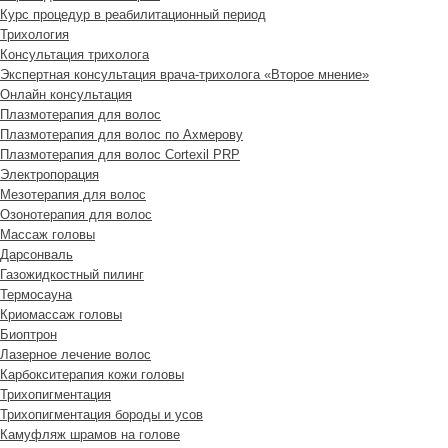
Курс процедур в реабилитационный период
Трихология
Консультация трихолога
Экспертная консультация врача-трихолога «Второе мнение»
Онлайн консультация
Плазмотерапия для волос
Плазмотерапия для волос по Ахмерову
Плазмотерапия для волос Cortexil PRP
Электропорация
Мезотерапия для волос
Озонотерапия для волос
Массаж головы
Дарсонваль
Газожидкостный пилинг
Термосауна
Криомассаж головы
Биоптрон
Лазерное лечение волос
Карбокситерапия кожи головы
Трихопигментация
Трихопигментация бороды и усов
Камуфляж шрамов на голове