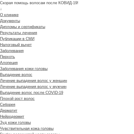
Скорая помощь волосам после КОВИД-19!
↓
О клинике
Документы
Дипломы и сертификаты
Результаты лечения
Публикации в СМИ
Налоговый вычет
Заболевания
Перхоть
Алопеция
Заболевания кожи головы
Выпадение волос
Лечение выпадения волос у женщин
Лечение выпадения волос у мужчин
Выпадение волос после COVID-19
Плохой рост волос
Cеборея
Дерматит
Нейродермит
Зуд кожи головы
Чувствительная кожа головы