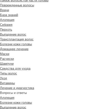
Грибок волосистой части головы
Поврежденные волосы
Врачи
База знаний
Алопеция
Себорея
Перхоть
Выпадение волос
Трансплантация волос
Болезни кожи головы
Домашнее лечение
Маски
Расчески
Шампуни
Средства для ухода
Типы волос
Уход
Витамины
Лечение и диагностика
Вопросы и ответы
Алопеция
Болезни кожи головы
Выпадение волос