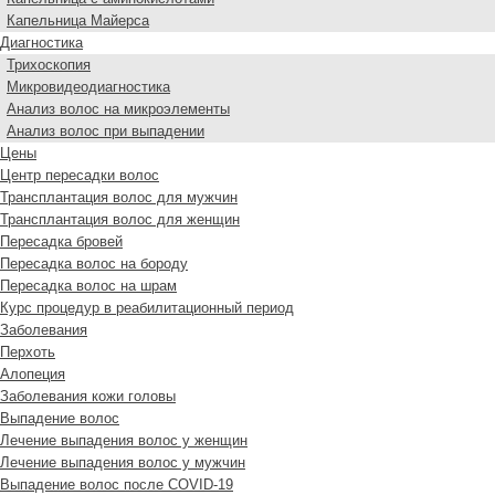
Капельница Майерса
Диагностика
Трихоскопия
Микровидеодиагностика
Анализ волос на микроэлементы
Анализ волос при выпадении
Цены
Центр пересадки волос
Трансплантация волос для мужчин
Трансплантация волос для женщин
Пересадка бровей
Пересадка волос на бороду
Пересадка волос на шрам
Курс процедур в реабилитационный период
Заболевания
Перхоть
Алопеция
Заболевания кожи головы
Выпадение волос
Лечение выпадения волос у женщин
Лечение выпадения волос у мужчин
Выпадение волос после COVID-19