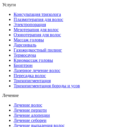
Услуги
Консультация трихолога
Плазмотерапия для волос
Электропорация
Мезотерапия для волос
Озонотерапия для волос
Массаж головы
Дарсонваль
Газожидкостный пилинг
Термосауна
Криомассаж головы
Биоптрон
Лазерное лечение волос
Пересадка волос
Трихопигментация
Трихопигментация бороды и усов
Лечение
Лечение волос
Лечение перхоти
Лечение алопеции
Лечение себореи
Лечение выпадения волос