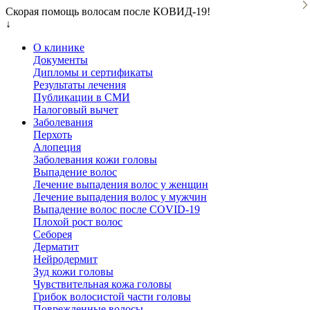
Скорая помощь волосам после КОВИД-19!
↓
О клинике
Документы
Дипломы и сертификаты
Результаты лечения
Публикации в СМИ
Налоговый вычет
Заболевания
Перхоть
Алопеция
Заболевания кожи головы
Выпадение волос
Лечение выпадения волос у женщин
Лечение выпадения волос у мужчин
Выпадение волос после COVID-19
Плохой рост волос
Cеборея
Дерматит
Нейродермит
Зуд кожи головы
Чувствительная кожа головы
Грибок волосистой части головы
Поврежденные волосы