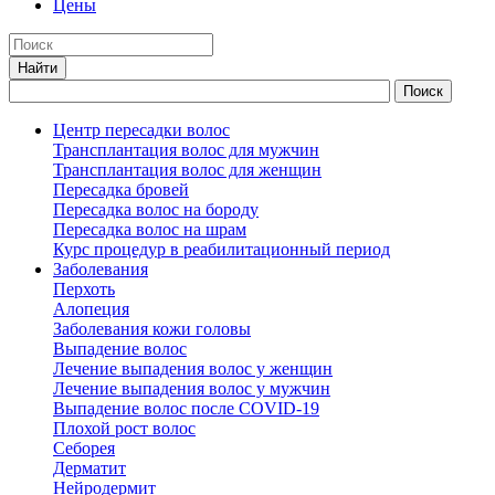
Цены
Центр пересадки волос
Трансплантация волос для мужчин
Трансплантация волос для женщин
Пересадка бровей
Пересадка волос на бороду
Пересадка волос на шрам
Курс процедур в реабилитационный период
Заболевания
Перхоть
Алопеция
Заболевания кожи головы
Выпадение волос
Лечение выпадения волос у женщин
Лечение выпадения волос у мужчин
Выпадение волос после COVID-19
Плохой рост волос
Cеборея
Дерматит
Нейродермит