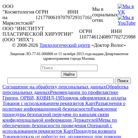
ООО
Мы в
"Косметология
ОГРН
ИНН
социальных
на
1217700619707
9729317161
сетях
Марксистской"
ООО "ИНСТИТУТ
ОГРН
ИНН
ПЛАСТИЧЕСКОЙ ХИРУРГИИ"
1107746124089
7702725988
(ООО "ИПХ")
© 2008-2026
Трихологический центр
«Доктор Волос»
Лицензия ЛО-77-01-006808 от 11 октября 2013 года выдана Департаментом
здравоохранения города Москвы.
Соглашение на обработку персональных данных
Обработка
персональных данных
Рекомендации по профилактике
Гриппа, ОРВИ, КОВИД-19
Порядок оформления и оплаты
Товаров с использованием реквизитов Карт
Разъяснения о
политике информационной безопасности
Разъяснение
процедуры безопасной передачи по каналам связи
конфиденциальной информации Держателей
Меры по
обеспечению безопасности проведения Операций с
использованием реквизитов Карт
Процедура возврата
Товаров/отказа от работ/услуг, оплаченных при помощи