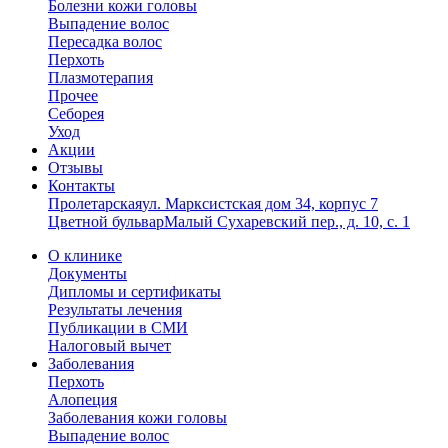
Болезни кожи головы
Выпадение волос
Пересадка волос
Перхоть
Плазмотерапия
Прочее
Себорея
Уход
Акции
Отзывы
Контакты
Пролетарская
ул. Марксистская дом 34, корпус 7
Цветной бульвар
Малый Сухаревский пер., д. 10, с. 1
О клинике
Документы
Дипломы и сертификаты
Результаты лечения
Публикации в СМИ
Налоговый вычет
Заболевания
Перхоть
Алопеция
Заболевания кожи головы
Выпадение волос