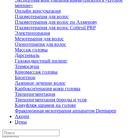
мнение»
Онлайн консультация
Плазмотерапия для волос
Плазмотерапия для волос по Ахмерову
Плазмотерапия для волос Cortexil PRP
Электропорация
Мезотерапия для волос
Озонотерапия для волос
Массаж головы
Дарсонваль
Газожидкостный пилинг
Термосауна
Криомассаж головы
Биоптрон
Лазерное лечение волос
Карбокситерапия кожи головы
Трихопигментация
Трихопигментация бороды и усов
Камуфляж шрамов на голове
Фракционная мезотерапия аппаратом Dermapen
Акции
Цены