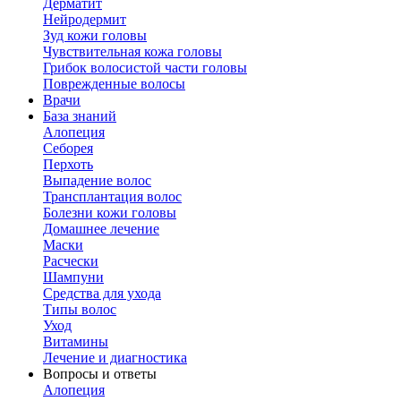
Дерматит
Нейродермит
Зуд кожи головы
Чувствительная кожа головы
Грибок волосистой части головы
Поврежденные волосы
Врачи
База знаний
Алопеция
Себорея
Перхоть
Выпадение волос
Трансплантация волос
Болезни кожи головы
Домашнее лечение
Маски
Расчески
Шампуни
Средства для ухода
Типы волос
Уход
Витамины
Лечение и диагностика
Вопросы и ответы
Алопеция