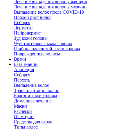
Лечение выпадения волос у женщин
Лечение выпадения волос у мужчин
Выпадение волос после COVID-19
Плохой рост волос
Cеборея
Дерматит
Нейродермит
Зуд кожи головы
Чувствительная кожа головы
Грибок волосистой части головы
Поврежденные волосы
Врачи
База знаний
Алопеция
Себорея
Перхоть
Выпадение волос
Трансплантация волос
Болезни кожи головы
Домашнее лечение
Маски
Расчески
Шампуни
Средства для ухода
Типы волос