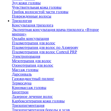
Зуд кожи головы
Чувствительная кожа головы
Грибок волосистой части головы
Поврежденные волосы
Трихология
Консультация трихолога
Экспертная консультация врача-трихолога «Второе
мнение»
Онлайн консультация
Плазмотерапия для волос
Плазмотерапия для волос по Ахмерову
Плазмотерапия для волос Cortexil PRP
Электропорация
Мезотерапия для волос
Озонотерапия для волос
Массаж головы
Дарсонваль
Газожидкостный пилинг
Термосауна
Криомассаж головы
Биоптрон
Лазерное лечение волос
Карбокситерапия кожи головы
Трихопигментация
Трихопигментация бороды и усов