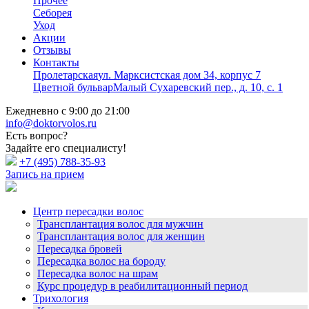
Прочее
Себорея
Уход
Акции
Отзывы
Контакты
Пролетарская
ул. Марксистская дом 34, корпус 7
Цветной бульвар
Малый Сухаревский пер., д. 10, с. 1
Ежедневно с 9:00 до 21:00
info@doktorvolos.ru
Есть вопрос?
Задайте его специалисту!
+7
(495)
788-35-93
Запись на прием
Центр пересадки волос
Трансплантация волос для мужчин
Трансплантация волос для женщин
Пересадка бровей
Пересадка волос на бороду
Пересадка волос на шрам
Курс процедур в реабилитационный период
Трихология