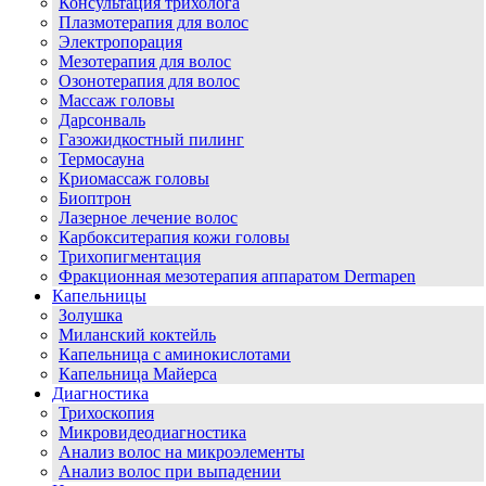
Консультация трихолога
Плазмотерапия для волос
Электропорация
Мезотерапия для волос
Озонотерапия для волос
Массаж головы
Дарсонваль
Газожидкостный пилинг
Термосауна
Криомассаж головы
Биоптрон
Лазерное лечение волос
Карбокситерапия кожи головы
Трихопигментация
Фракционная мезотерапия аппаратом Dermapen
Капельницы
Золушка
Миланский коктейль
Капельница с аминокислотами
Капельница Майерса
Диагностика
Трихоскопия
Микровидеодиагностика
Анализ волос на микроэлементы
Анализ волос при выпадении