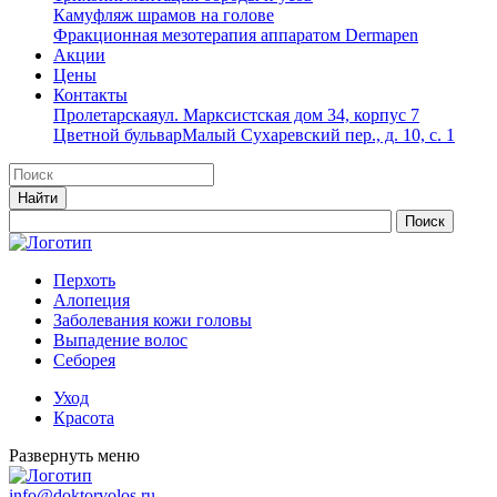
Камуфляж шрамов на голове
Фракционная мезотерапия аппаратом Dermapen
Акции
Цены
Контакты
Пролетарская
ул. Марксистская дом 34, корпус 7
Цветной бульвар
Малый Сухаревский пер., д. 10, с. 1
Перхоть
Алопеция
Заболевания кожи головы
Выпадение волос
Cеборея
Уход
Красота
Развернуть меню
info@doktorvolos.ru