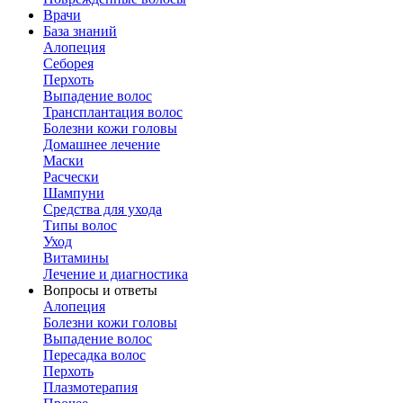
Врачи
База знаний
Алопеция
Себорея
Перхоть
Выпадение волос
Трансплантация волос
Болезни кожи головы
Домашнее лечение
Маски
Расчески
Шампуни
Средства для ухода
Типы волос
Уход
Витамины
Лечение и диагностика
Вопросы и ответы
Алопеция
Болезни кожи головы
Выпадение волос
Пересадка волос
Перхоть
Плазмотерапия