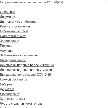
Скорая помощь волосам после КОВИД-19!
↓
О клинике
Документы
Дипломы и сертификаты
Результаты лечения
Публикации в СМИ
Налоговый вычет
Заболевания
Перхоть
Алопеция
Заболевания кожи головы
Выпадение волос
Лечение выпадения волос у женщин
Лечение выпадения волос у мужчин
Выпадение волос после COVID-19
Плохой рост волос
Cеборея
Дерматит
Нейродермит
Зуд кожи головы
Чувствительная кожа головы