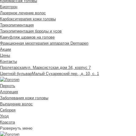
Криомассаж головы
Биоптрон
Лазерное лечение волос
Карбокситерапия кожи головы
Трихопигментация
Трихопигментация бороды и усов
Камуфляж шрамов на голове
Фракционная мезотерапия аппаратом Dermapen
Акции
Цены
Контакты
Пролетарская
ул. Марксистская дом 34, корпус 7
Цветной бульвар
Малый Сухаревский пер., д. 10, с. 1
Перхоть
Алопеция
Заболевания кожи головы
Выпадение волос
Cеборея
Уход
Красота
Развернуть меню