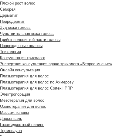
Плохой рост волос
Cеборея
Дерматит
Нейродермит
Зуд кожи головы
Чувствительная кожа головы
Грибок волосистой части головы
Поврежденные волосы
Трихология
Консультация трихолога
Экспертная консультация врача-трихолога «Второе мнение»
Онлайн консультация
Плазмотерапия для волос
Плазмотерапия для волос по Ахмерову
Плазмотерапия для волос Cortexil PRP
Электропорация
Мезотерапия для волос
Озонотерапия для волос
Массаж головы
Дарсонваль
Газожидкостный пилинг
Термосауна