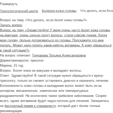
Развернуть
Болезни кожи головы
Что делать, если бо
Трихологический центр
Вопрос на тему «Что делать, если болит кожа головы?»
Задать вопрос
Вопрос на тему «Здравствуйте! У меня очень часто болит кожа головы
на макушке, очень сильно лезут волосы, стали совсем тонкие. Когда
мою голову, больно дотрагиваться до головы. Подскажите что мне
делать. Может надо попить какие-нибудь витамины. К кому обращаться
в такой ситуации?»
На вопрос отвечает:
Гончарова Татьяна Александровна
Дерматовенеролог, трихолог
Марина
, 21 год
Вопрос:
Болит кожа на макушке и выпадают волосы.
Ответ:
Здравствуйте! В такой ситуации нужно обращаться к врачу-
трихологу, только он сможет установить диагноз и назначить лечение.
Болезненность кожи головы и выпадение волос может быть из-за
аллергии, механических, химических или температурных
раздражителей. Не исключено также грибковое заболевание. Скорее
всего, одних витаминов будет недостаточно для лечения. Запишитесь
на
бесплатный прием к специалисту
, который даст более точные
рекомендации.