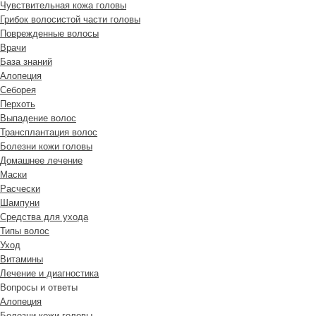
Чувствительная кожа головы
Грибок волосистой части головы
Поврежденные волосы
Врачи
База знаний
Алопеция
Себорея
Перхоть
Выпадение волос
Трансплантация волос
Болезни кожи головы
Домашнее лечение
Маски
Расчески
Шампуни
Средства для ухода
Типы волос
Уход
Витамины
Лечение и диагностика
Вопросы и ответы
Алопеция
Болезни кожи головы