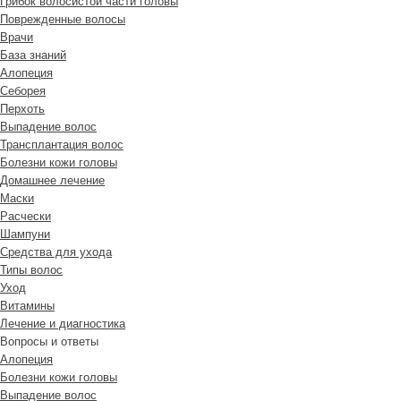
Грибок волосистой части головы
Поврежденные волосы
Врачи
База знаний
Алопеция
Себорея
Перхоть
Выпадение волос
Трансплантация волос
Болезни кожи головы
Домашнее лечение
Маски
Расчески
Шампуни
Средства для ухода
Типы волос
Уход
Витамины
Лечение и диагностика
Вопросы и ответы
Алопеция
Болезни кожи головы
Выпадение волос