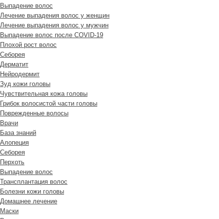
Выпадение волос
Лечение выпадения волос у женщин
Лечение выпадения волос у мужчин
Выпадение волос после COVID-19
Плохой рост волос
Cеборея
Дерматит
Нейродермит
Зуд кожи головы
Чувствительная кожа головы
Грибок волосистой части головы
Поврежденные волосы
Врачи
База знаний
Алопеция
Себорея
Перхоть
Выпадение волос
Трансплантация волос
Болезни кожи головы
Домашнее лечение
Маски