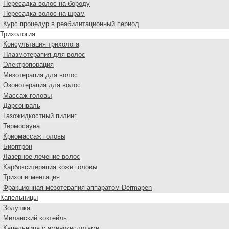
Пересадка волос на бороду
Пересадка волос на шрам
Курс процедур в реабилитационный период
Трихология
Консультация трихолога
Плазмотерапия для волос
Электропорация
Мезотерапия для волос
Озонотерапия для волос
Массаж головы
Дарсонваль
Газожидкостный пилинг
Термосауна
Криомассаж головы
Биоптрон
Лазерное лечение волос
Карбокситерапия кожи головы
Трихопигментация
Фракционная мезотерапия аппаратом Dermapen
Капельницы
Золушка
Миланский коктейль
Капельница с аминокислотами