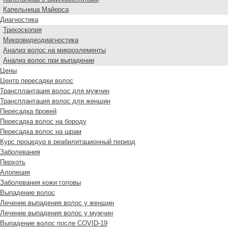
Капельница Майерса
Диагностика
Трихоскопия
Микровидеодиагностика
Анализ волос на микроэлементы
Анализ волос при выпадении
Цены
Центр пересадки волос
Трансплантация волос для мужчин
Трансплантация волос для женщин
Пересадка бровей
Пересадка волос на бороду
Пересадка волос на шрам
Курс процедур в реабилитационный период
Заболевания
Перхоть
Алопеция
Заболевания кожи головы
Выпадение волос
Лечение выпадения волос у женщин
Лечение выпадения волос у мужчин
Выпадение волос после COVID-19