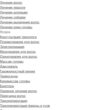
Лечение волос
Лечение перхоти
Лечение алопеции
Лечение себореи
Лечение выпадения волос
Лечение кожи головы
Услуги
Консультация трихолога
Плазмотерапия для волос
Электропорация
Мезотерапия для волос
Озонотерапия для волос
Массаж головы
Дарсонваль
Газожидкостный пилинг
Термосауна
Криомассаж головы
Биоптрон
Лазерное лечение волос
Пересадка волос
Трихопигментация
Трихопигментация бороды и усов