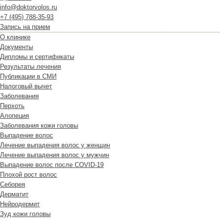
info@doktorvolos.ru
+7
(495)
788-35-93
Запись на прием
О клинике
Документы
Дипломы и сертификаты
Результаты лечения
Публикации в СМИ
Налоговый вычет
Заболевания
Перхоть
Алопеция
Заболевания кожи головы
Выпадение волос
Лечение выпадения волос у женщин
Лечение выпадения волос у мужчин
Выпадение волос после COVID-19
Плохой рост волос
Cеборея
Дерматит
Нейродермит
Зуд кожи головы