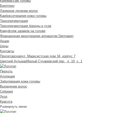
Криомассаж головы
Биоптрон
Лазерное лечение волос
Карбокситерапия кожи головы
Трихопигментация
Трихопигментация бороды и усов
Камуфляж шрамов на голове
Фракционная мезотерапия аппаратом Dermapen
Акции
Цены
Контакты
Пролетарская
ул. Марксистская дом 34, корпус 7
Цветной бульвар
Малый Сухаревский пер., д. 10, с. 1
Перхоть
Алопеция
Заболевания кожи головы
Выпадение волос
Cеборея
Уход
Красота
Развернуть меню