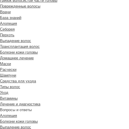
Грибок волосистой части головы
Поврежденные волосы
Врачи
База знаний
Алопеция
Себорея
Перхоть
Выпадение волос
Трансплантация волос
Болезни кожи головы
Домашнее лечение
Маски
Расчески
Шампуни
Средства для ухода
Типы волос
Уход
Витамины
Лечение и диагностика
Вопросы и ответы
Алопеция
Болезни кожи головы
Выпадение волос