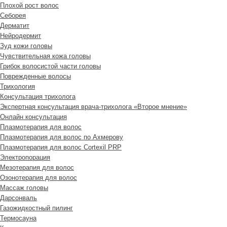
Плохой рост волос
Cеборея
Дерматит
Нейродермит
Зуд кожи головы
Чувствительная кожа головы
Грибок волосистой части головы
Поврежденные волосы
Трихология
Консультация трихолога
Экспертная консультация врача-трихолога «Второе мнение»
Онлайн консультация
Плазмотерапия для волос
Плазмотерапия для волос по Ахмерову
Плазмотерапия для волос Cortexil PRP
Электропорация
Мезотерапия для волос
Озонотерапия для волос
Массаж головы
Дарсонваль
Газожидкостный пилинг
Термосауна