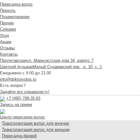
Пересадка волос
Перхоть
Плазмотерапия
Прочее
Себорея
Уход
Акции
Отзывы
Контакты
Пролетарская
ул. Марксистская дом 34, корпус 7
Цветной бульвар
Малый Сухаревский пер., д. 10, с. 1
Ежедневно с 9:00 до 21:00
info@doktorvolos.ru
Есть вопрос?
Задайте его специалисту!
+7
(495)
788-35-93
Запись на прием
Центр пересадки волос
Трансплантация волос для мужчин
Трансплантация волос для женщин
Пересадка бровей