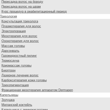
Пересадка волос на бороду
Пересадка волос на шрам
Курс процедур в реабилитационный период
Трихология
Консультация трихолога
Плазмотерапия для волос
Электропорация
Мезотерапия для волос
Озонотерапия для волос
Массаж головы
Дарсонваль
Газожидкостный пилинг
Термосауна
Криомассаж головы
Биоптрон
Лазерное лечение волос
Карбокситерапия кожи головы
Трихопигментация
Фракционная мезотерапия аппаратом Dermapen
Капельницы
Золушка
Миланский коктейль
Капельница с аминокислотами