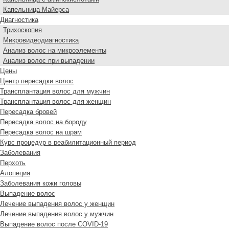
Капельница Майерса
Диагностика
Трихоскопия
Микровидеодиагностика
Анализ волос на микроэлементы
Анализ волос при выпадении
Цены
Центр пересадки волос
Трансплантация волос для мужчин
Трансплантация волос для женщин
Пересадка бровей
Пересадка волос на бороду
Пересадка волос на шрам
Курс процедур в реабилитационный период
Заболевания
Перхоть
Алопеция
Заболевания кожи головы
Выпадение волос
Лечение выпадения волос у женщин
Лечение выпадения волос у мужчин
Выпадение волос после COVID-19