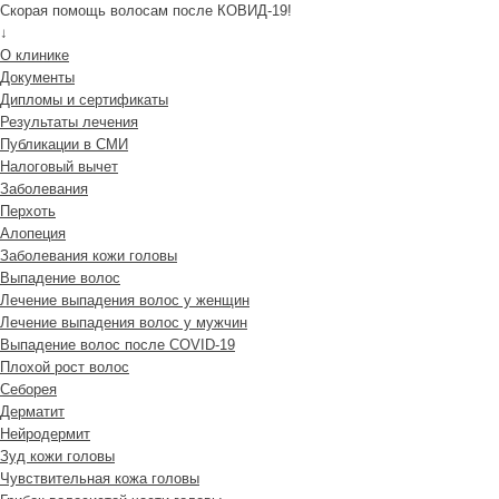
Скорая помощь волосам после КОВИД-19!
↓
О клинике
Документы
Дипломы и сертификаты
Результаты лечения
Публикации в СМИ
Налоговый вычет
Заболевания
Перхоть
Алопеция
Заболевания кожи головы
Выпадение волос
Лечение выпадения волос у женщин
Лечение выпадения волос у мужчин
Выпадение волос после COVID-19
Плохой рост волос
Cеборея
Дерматит
Нейродермит
Зуд кожи головы
Чувствительная кожа головы