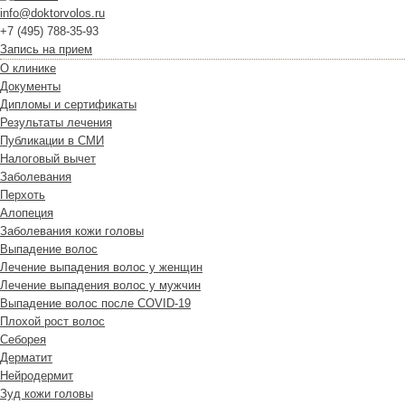
info@doktorvolos.ru
+7
(495)
788-35-93
Запись на прием
О клинике
Документы
Дипломы и сертификаты
Результаты лечения
Публикации в СМИ
Налоговый вычет
Заболевания
Перхоть
Алопеция
Заболевания кожи головы
Выпадение волос
Лечение выпадения волос у женщин
Лечение выпадения волос у мужчин
Выпадение волос после COVID-19
Плохой рост волос
Cеборея
Дерматит
Нейродермит
Зуд кожи головы