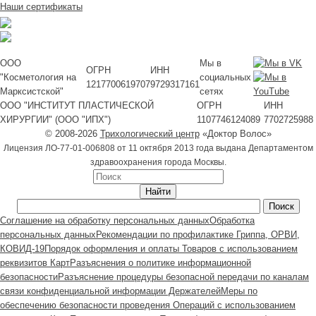
Наши сертификаты
ООО
Мы в
ОГРН
ИНН
"Косметология на
социальных
1217700619707
9729317161
Марксистской"
сетях
ООО "ИНСТИТУТ ПЛАСТИЧЕСКОЙ
ОГРН
ИНН
ХИРУРГИИ" (ООО "ИПХ")
1107746124089
7702725988
© 2008-2026
Трихологический центр
«Доктор Волос»
Лицензия ЛО-77-01-006808 от 11 октября 2013 года выдана Департаментом
здравоохранения города Москвы.
Соглашение на обработку персональных данных
Обработка
персональных данных
Рекомендации по профилактике Гриппа, ОРВИ,
КОВИД-19
Порядок оформления и оплаты Товаров с использованием
реквизитов Карт
Разъяснения о политике информационной
безопасности
Разъяснение процедуры безопасной передачи по каналам
связи конфиденциальной информации Держателей
Меры по
обеспечению безопасности проведения Операций с использованием