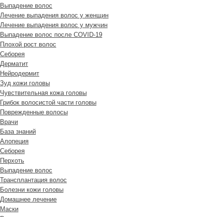
Выпадение волос
Лечение выпадения волос у женщин
Лечение выпадения волос у мужчин
Выпадение волос после COVID-19
Плохой рост волос
Cеборея
Дерматит
Нейродермит
Зуд кожи головы
Чувствительная кожа головы
Грибок волосистой части головы
Поврежденные волосы
Врачи
База знаний
Алопеция
Себорея
Перхоть
Выпадение волос
Трансплантация волос
Болезни кожи головы
Домашнее лечение
Маски