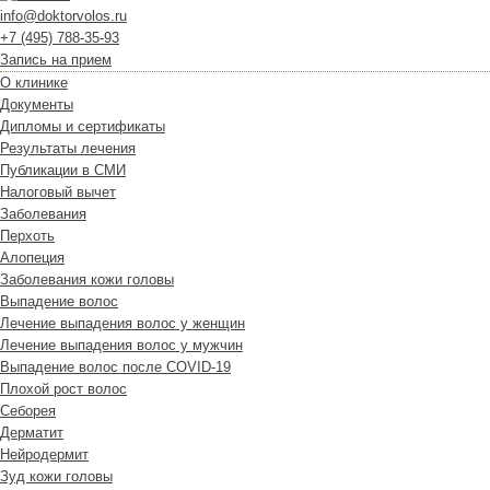
info@doktorvolos.ru
+7
(495)
788-35-93
Запись на прием
О клинике
Документы
Дипломы и сертификаты
Результаты лечения
Публикации в СМИ
Налоговый вычет
Заболевания
Перхоть
Алопеция
Заболевания кожи головы
Выпадение волос
Лечение выпадения волос у женщин
Лечение выпадения волос у мужчин
Выпадение волос после COVID-19
Плохой рост волос
Cеборея
Дерматит
Нейродермит
Зуд кожи головы