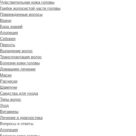
Чувствительная кожа головы
Грибок волосистой части головы
Поврежденные волосы
Врачи
База знаний
Алопеция
Себорея
Перхоть
Выпадение волос
Трансплантация волос
Болезни кожи головы
Домашнее лечение
Маски
Расчески
Шампуни
Средства для ухода
Типы волос
Уход
Витамины
Лечение и диагностика
Вопросы и ответы
Алопеция
Болезни кожи головы