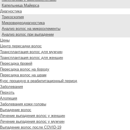
Капельница Майерса
Диагностика
Трихоскопия
Микровидеодиагностика
Анализ волос на микроэлементы
Анализ волос при выпадении
Цены
Центр пересадки волос
Трансплантация волос для мужчин
Трансплантация волос для женщин
Пересадка бровей
Пересадка волос на бороду
Пересадка волос на шрам
Курс процедур в реабилитационный период
Заболевания
Перхоть
Алопеция
Заболевания кожи головы
Выпадение волос
Лечение выпадения волос у женщин
Лечение выпадения волос у мужчин
Выпадение волос после COVID-19