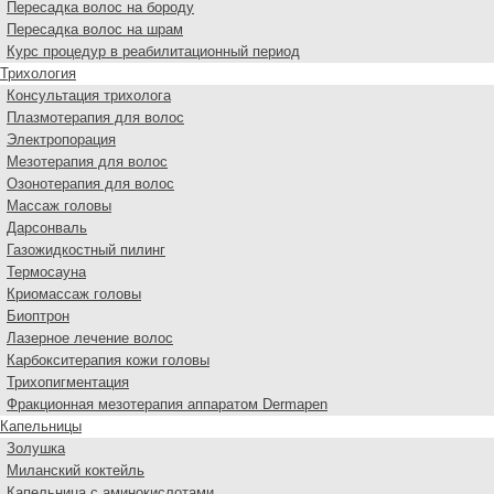
Пересадка волос на бороду
Пересадка волос на шрам
Курс процедур в реабилитационный период
Трихология
Консультация трихолога
Плазмотерапия для волос
Электропорация
Мезотерапия для волос
Озонотерапия для волос
Массаж головы
Дарсонваль
Газожидкостный пилинг
Термосауна
Криомассаж головы
Биоптрон
Лазерное лечение волос
Карбокситерапия кожи головы
Трихопигментация
Фракционная мезотерапия аппаратом Dermapen
Капельницы
Золушка
Миланский коктейль
Капельница с аминокислотами