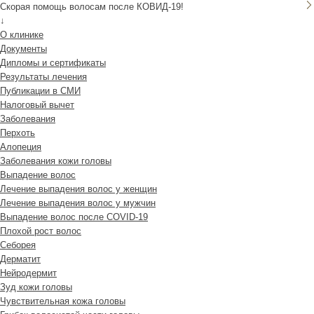
Скорая помощь волосам после КОВИД-19!
↓
О клинике
Документы
Дипломы и сертификаты
Результаты лечения
Публикации в СМИ
Налоговый вычет
Заболевания
Перхоть
Алопеция
Заболевания кожи головы
Выпадение волос
Лечение выпадения волос у женщин
Лечение выпадения волос у мужчин
Выпадение волос после COVID-19
Плохой рост волос
Cеборея
Дерматит
Нейродермит
Зуд кожи головы
Чувствительная кожа головы