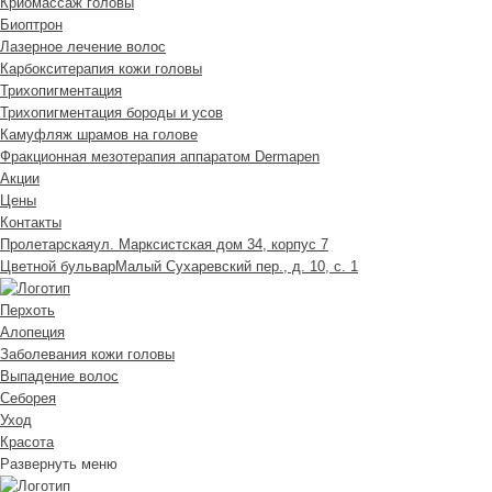
Криомассаж головы
Биоптрон
Лазерное лечение волос
Карбокситерапия кожи головы
Трихопигментация
Трихопигментация бороды и усов
Камуфляж шрамов на голове
Фракционная мезотерапия аппаратом Dermapen
Акции
Цены
Контакты
Пролетарская
ул. Марксистская дом 34, корпус 7
Цветной бульвар
Малый Сухаревский пер., д. 10, с. 1
Перхоть
Алопеция
Заболевания кожи головы
Выпадение волос
Cеборея
Уход
Красота
Развернуть меню