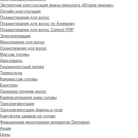
Экспертная консультация врача-трихолога «Второе мнение»
Онлайн консультация
Плазмотерапия для волос
Плазмотерапия для волос по Ахмерову
Плазмотерапия для волос Cortexil PRP
Электропорация
Мезотерапия для волос
Озонотерапия для волос
Массаж головы
Дарсонваль
Газожидкостный пилинг
Термосауна
Криомассаж головы
Биоптрон
Лазерное лечение волос
Карбокситерапия кожи головы
Трихопигментация
Трихопигментация бороды и усов
Камуфляж шрамов на голове
Фракционная мезотерапия аппаратом Dermapen
Акции
Цены