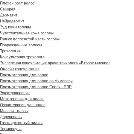
Плохой рост волос
Cеборея
Дерматит
Нейродермит
Зуд кожи головы
Чувствительная кожа головы
Грибок волосистой части головы
Поврежденные волосы
Трихология
Консультация трихолога
Экспертная консультация врача-трихолога «Второе мнение»
Онлайн консультация
Плазмотерапия для волос
Плазмотерапия для волос по Ахмерову
Плазмотерапия для волос Cortexil PRP
Электропорация
Мезотерапия для волос
Озонотерапия для волос
Массаж головы
Дарсонваль
Газожидкостный пилинг
Термосауна