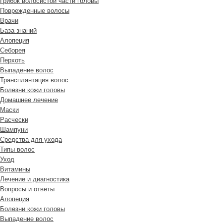
Грибок волосистой части головы
Поврежденные волосы
Врачи
База знаний
Алопеция
Себорея
Перхоть
Выпадение волос
Трансплантация волос
Болезни кожи головы
Домашнее лечение
Маски
Расчески
Шампуни
Средства для ухода
Типы волос
Уход
Витамины
Лечение и диагностика
Вопросы и ответы
Алопеция
Болезни кожи головы
Выпадение волос