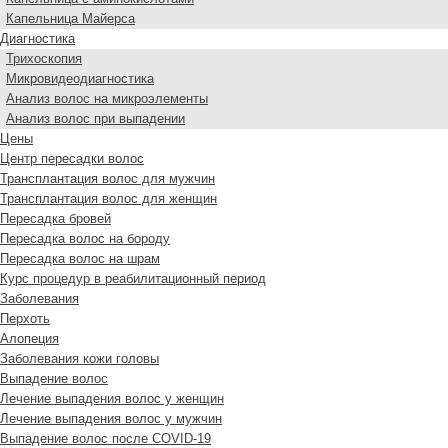
Капельница Майерса
Диагностика
Трихоскопия
Микровидеодиагностика
Анализ волос на микроэлементы
Анализ волос при выпадении
Цены
Центр пересадки волос
Трансплантация волос для мужчин
Трансплантация волос для женщин
Пересадка бровей
Пересадка волос на бороду
Пересадка волос на шрам
Курс процедур в реабилитационный период
Заболевания
Перхоть
Алопеция
Заболевания кожи головы
Выпадение волос
Лечение выпадения волос у женщин
Лечение выпадения волос у мужчин
Выпадение волос после COVID-19