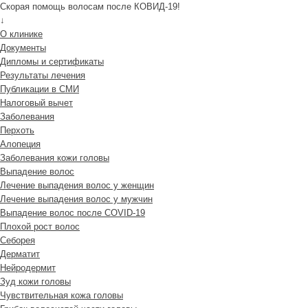
Скорая помощь волосам после КОВИД-19!
↓
О клинике
Документы
Дипломы и сертификаты
Результаты лечения
Публикации в СМИ
Налоговый вычет
Заболевания
Перхоть
Алопеция
Заболевания кожи головы
Выпадение волос
Лечение выпадения волос у женщин
Лечение выпадения волос у мужчин
Выпадение волос после COVID-19
Плохой рост волос
Cеборея
Дерматит
Нейродермит
Зуд кожи головы
Чувствительная кожа головы