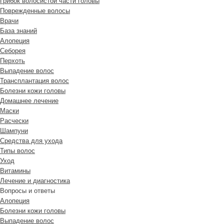
Грибок волосистой части головы
Поврежденные волосы
Врачи
База знаний
Алопеция
Себорея
Перхоть
Выпадение волос
Трансплантация волос
Болезни кожи головы
Домашнее лечение
Маски
Расчески
Шампуни
Средства для ухода
Типы волос
Уход
Витамины
Лечение и диагностика
Вопросы и ответы
Алопеция
Болезни кожи головы
Выпадение волос