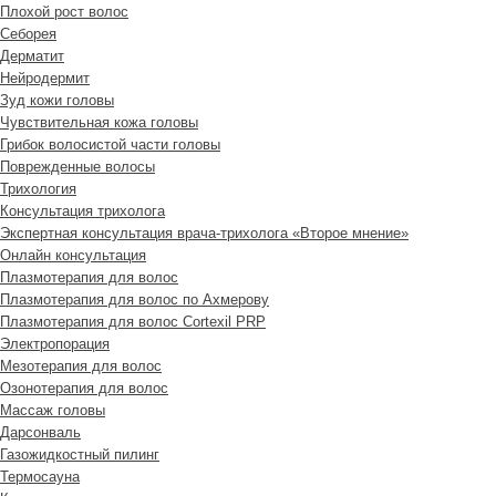
Плохой рост волос
Cеборея
Дерматит
Нейродермит
Зуд кожи головы
Чувствительная кожа головы
Грибок волосистой части головы
Поврежденные волосы
Трихология
Консультация трихолога
Экспертная консультация врача-трихолога «Второе мнение»
Онлайн консультация
Плазмотерапия для волос
Плазмотерапия для волос по Ахмерову
Плазмотерапия для волос Cortexil PRP
Электропорация
Мезотерапия для волос
Озонотерапия для волос
Массаж головы
Дарсонваль
Газожидкостный пилинг
Термосауна