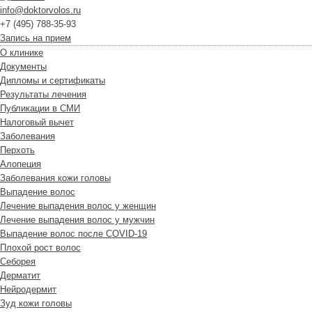
info@doktorvolos.ru
+7
(495)
788-35-93
Запись на прием
О клинике
Документы
Дипломы и сертификаты
Результаты лечения
Публикации в СМИ
Налоговый вычет
Заболевания
Перхоть
Алопеция
Заболевания кожи головы
Выпадение волос
Лечение выпадения волос у женщин
Лечение выпадения волос у мужчин
Выпадение волос после COVID-19
Плохой рост волос
Cеборея
Дерматит
Нейродермит
Зуд кожи головы