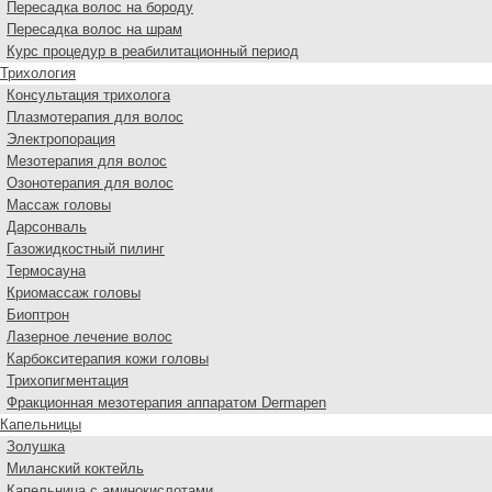
Пересадка волос на бороду
Пересадка волос на шрам
Курс процедур в реабилитационный период
Трихология
Консультация трихолога
Плазмотерапия для волос
Электропорация
Мезотерапия для волос
Озонотерапия для волос
Массаж головы
Дарсонваль
Газожидкостный пилинг
Термосауна
Криомассаж головы
Биоптрон
Лазерное лечение волос
Карбокситерапия кожи головы
Трихопигментация
Фракционная мезотерапия аппаратом Dermapen
Капельницы
Золушка
Миланский коктейль
Капельница с аминокислотами