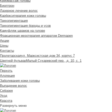
Криомассаж головы
Биоптрон
Лазерное лечение волос
Карбокситерапия кожи головы
Трихопигментация
Трихопигментация бороды и усов
Камуфляж шрамов на голове
Фракционная мезотерапия аппаратом Dermapen
Акции
Цены
Контакты
Пролетарская
ул. Марксистская дом 34, корпус 7
Цветной бульвар
Малый Сухаревский пер., д. 10, с. 1
Перхоть
Алопеция
Заболевания кожи головы
Выпадение волос
Cеборея
Уход
Красота
Развернуть меню