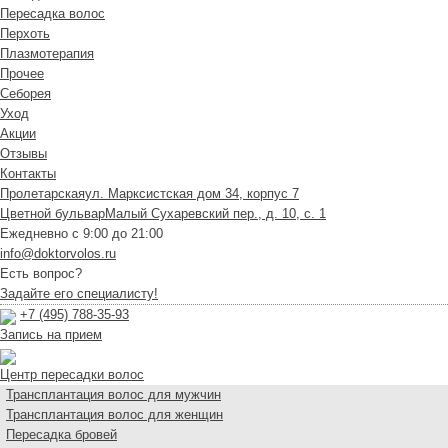
Пересадка волос
Перхоть
Плазмотерапия
Прочее
Себорея
Уход
Акции
Отзывы
Контакты
Пролетарская
ул. Марксистская дом 34, корпус 7
Цветной бульвар
Малый Сухаревский пер., д. 10, с. 1
Ежедневно с 9:00 до 21:00
info@doktorvolos.ru
Есть вопрос?
Задайте его специалисту!
+7
(495)
788-35-93
Запись на прием
Центр пересадки волос
Трансплантация волос для мужчин
Трансплантация волос для женщин
Пересадка бровей