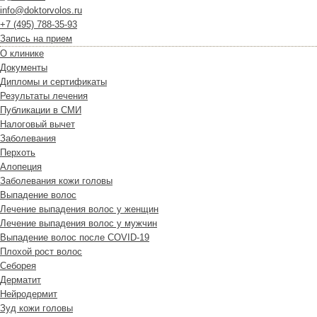
info@doktorvolos.ru
+7
(495)
788-35-93
Запись на прием
О клинике
Документы
Дипломы и сертификаты
Результаты лечения
Публикации в СМИ
Налоговый вычет
Заболевания
Перхоть
Алопеция
Заболевания кожи головы
Выпадение волос
Лечение выпадения волос у женщин
Лечение выпадения волос у мужчин
Выпадение волос после COVID-19
Плохой рост волос
Cеборея
Дерматит
Нейродермит
Зуд кожи головы