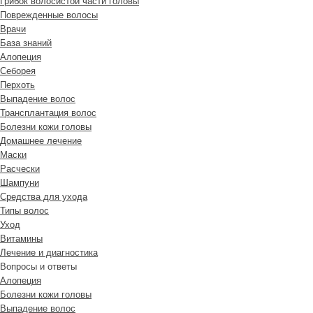
Грибок волосистой части головы
Поврежденные волосы
Врачи
База знаний
Алопеция
Себорея
Перхоть
Выпадение волос
Трансплантация волос
Болезни кожи головы
Домашнее лечение
Маски
Расчески
Шампуни
Средства для ухода
Типы волос
Уход
Витамины
Лечение и диагностика
Вопросы и ответы
Алопеция
Болезни кожи головы
Выпадение волос