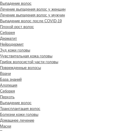
Выпадение волос
Лечение выпадения волос у женщин
Лечение выпадения волос у мужчин
Выпадение волос после COVID-19
Плохой рост волос
Cеборея
Дерматит
Нейродермит
Зуд кожи головы
Чувствительная кожа головы
Грибок волосистой части головы
Поврежденные волосы
Врачи
База знаний
Алопеция
Себорея
Перхоть
Выпадение волос
Трансплантация волос
Болезни кожи головы
Домашнее лечение
Маски