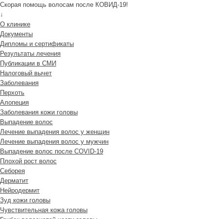
Скорая помощь волосам после КОВИД-19!
↓
О клинике
Документы
Дипломы и сертификаты
Результаты лечения
Публикации в СМИ
Налоговый вычет
Заболевания
Перхоть
Алопеция
Заболевания кожи головы
Выпадение волос
Лечение выпадения волос у женщин
Лечение выпадения волос у мужчин
Выпадение волос после COVID-19
Плохой рост волос
Cеборея
Дерматит
Нейродермит
Зуд кожи головы
Чувствительная кожа головы