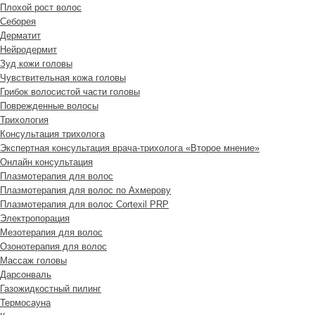
Плохой рост волос
Cеборея
Дерматит
Нейродермит
Зуд кожи головы
Чувствительная кожа головы
Грибок волосистой части головы
Поврежденные волосы
Трихология
Консультация трихолога
Экспертная консультация врача-трихолога «Второе мнение»
Онлайн консультация
Плазмотерапия для волос
Плазмотерапия для волос по Ахмерову
Плазмотерапия для волос Cortexil PRP
Электропорация
Мезотерапия для волос
Озонотерапия для волос
Массаж головы
Дарсонваль
Газожидкостный пилинг
Термосауна