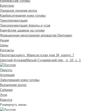
Криомассаж головы
Биоптрон
Лазерное лечение волос
Карбокситерапия кожи головы
Трихопигментация
Трихопигментация бороды и усов
Камуфляж шрамов на голове
Фракционная мезотерапия аппаратом Dermapen
Акции
Цены
Контакты
Пролетарская
ул. Марксистская дом 34, корпус 7
Цветной бульвар
Малый Сухаревский пер., д. 10, с. 1
Перхоть
Алопеция
Заболевания кожи головы
Выпадение волос
Cеборея
Уход
Красота
Развернуть меню