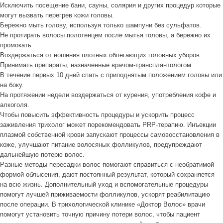
Исключить посещение бани, сауны, солярия и других процедур которые
могут вызвать перегрев кожи головы.
Бережно мыть голову, используя только шампуни без сульфатов.
Не протирать волосы полотенцем после мытья головы, а бережно их
промокать.
Воздержаться от ношения плотных облегающих головных уборов.
Принимать препараты, назначенные врачом-трансплантологом.
В течение первых 10 дней спать с приподнятым положением головы или
на боку.
На протяжении недели воздержаться от курения, употребления кофе и
алкоголя.
Чтобы повысить эффективность процедуры и ускорить процесс
заживления трихолог может порекомендовать PRP-терапию. Инъекции
плазмой собственной крови запускают процессы самовосстановления в
коже, улучшают питание волосяных фолликулов, предупреждают
дальнейшую потерю волос.
Разные методы пересадки волос помогают справиться с необратимой
формой облысения, дают постоянный результат, который сохраняется
на всю жизнь. Дополнительный уход и вспомогательные процедуры
помогут лучшей приживаемости фолликулов, ускорят реабилитацию
после операции. В трихологической клинике «Доктор Волос» врачи
помогут установить точную причину потери волос, чтобы пациент