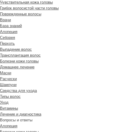
Чувствительная кожа головы
Грибок волосистой части головы
Поврежденные волосы
Врачи
База знаний
Алопеция
Себорея
Перхоть
Выпадение волос
Трансплантация волос
Болезни кожи головы
Домашнее лечение
Маски
Расчески
Шампуни
Средства для ухода
Типы волос
Уход
Витамины
Лечение и диагностика
Вопросы и ответы
Алопеция
Болезни кожи головы