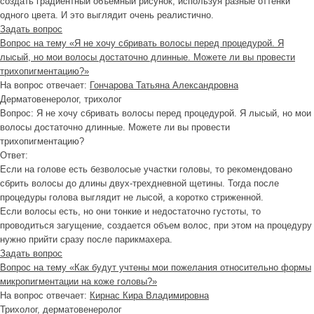
создать градиентный объемный рисунок, используя разные оттенки
одного цвета. И это выглядит очень реалистично.
Задать вопрос
Вопрос на тему «Я не хочу сбривать волосы перед процедурой. Я
лысый, но мои волосы достаточно длинные. Можете ли вы провести
трихопигментацию?»
На вопрос отвечает:
Гончарова Татьяна Александровна
Дерматовенеролог, трихолог
Вопрос:
Я не хочу сбривать волосы перед процедурой. Я лысый, но мои
волосы достаточно длинные. Можете ли вы провести
трихопигментацию?
Ответ:
Если на голове есть безволосые участки головы, то рекомендовано
сбрить волосы до длины двух-трехдневной щетины. Тогда после
процедуры голова выглядит не лысой, а коротко стриженной.
Если волосы есть, но они тонкие и недостаточно густоты, то
проводиться загущение, создается объем волос, при этом на процедуру
нужно прийти сразу после парикмахера.
Задать вопрос
Вопрос на тему «Как будут учтены мои пожелания относительно формы
микропигментации на коже головы?»
На вопрос отвечает:
Кирнас Кира Владимировна
Трихолог, дерматовенеролог