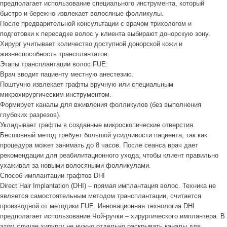
предполагает использование специального инструмента, который
быстро и бережно извлекает волосяные фолликулы.
После предварительной консультации с врачом трихологом и
подготовки к пересадке волос у клиента выбирают донорскую зону.
Хирург учитывает количество доступной донорской кожи и
жизнеспособность трансплантатов.
Этапы трансплантации волос FUE:
Врач вводит пациенту местную анестезию.
Поштучно извлекает графты вручную или специальным
микрохирургическим инструментом.
Формирует каналы для вживления фолликулов (без выполнения
глубоких разрезов).
Укладывает графты в созданные микроскопические отверстия.
Бесшовный метод требует большой усидчивости пациента, так как
процедура может занимать до 8 часов. После сеанса врач дает
рекомендации для реабилитационного ухода, чтобы клиент правильно
ухаживал за новыми волосяными фолликулами.
Способ имплантации графтов DHI
Direct Hair Implantation (DHI) – прямая имплантация волос. Техника не
является самостоятельным методом трансплантации, считается
производной от методики FUE. Инновационная технология DHI
предполагает использование Чой-ручки – хирургического имплантера. В
этом случае хирургу не нужно отдельно раскрывать каналы для