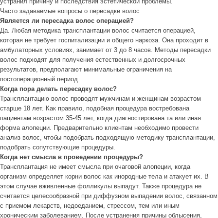
устранил причину и последствия эстетической проблемы.
Часто задаваемые вопросы о пересадке волос
Является ли пересадка волос операцией?
Да. Любая методика трансплантации волос считается операцией,
которая не требует госпитализации и общего наркоза. Она проходит в
амбулаторных условиях, занимает от 3 до 8 часов. Методы пересадки
волос подходят для получения естественных и долгосрочных
результатов, предполагают минимальные ограничения на
постоперационный период.
Когда пора делать пересадку волос?
Трансплантацию волос проводят мужчинам и женщинам возрастом
старше 18 лет. Как правило, подобная процедура востребована
пациентам возрастом 35-45 лет, когда диагностирована та или иная
форма алопеции. Предварительно клиентам необходимо провести
анализ волос, чтобы подобрать подходящую методику трансплантации,
подобрать сопутствующие процедуры.
Когда нет смысла в проведении процедуры?
Трансплантация не имеет смысла при очаговой алопеции, когда
организм определяет корни волос как инородные тела и атакует их. В
этом случае вживленные фолликулы выпадут. Также процедура не
считается целесообразной при диффузном выпадении волос, связанном
с приемом лекарств, недоеданием, стрессом, тем или иным
хроническим заболеванием. После устранения причины облысения,