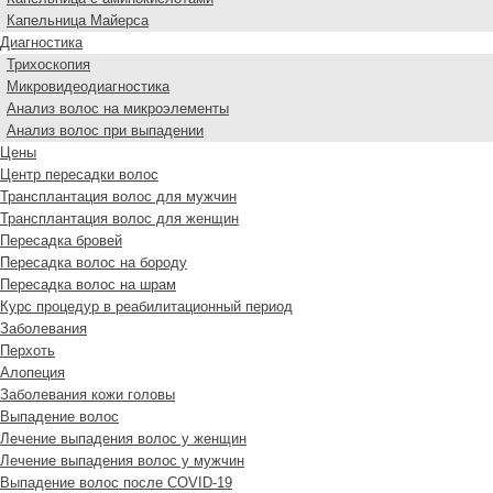
Капельница Майерса
Диагностика
Трихоскопия
Микровидеодиагностика
Анализ волос на микроэлементы
Анализ волос при выпадении
Цены
Центр пересадки волос
Трансплантация волос для мужчин
Трансплантация волос для женщин
Пересадка бровей
Пересадка волос на бороду
Пересадка волос на шрам
Курс процедур в реабилитационный период
Заболевания
Перхоть
Алопеция
Заболевания кожи головы
Выпадение волос
Лечение выпадения волос у женщин
Лечение выпадения волос у мужчин
Выпадение волос после COVID-19