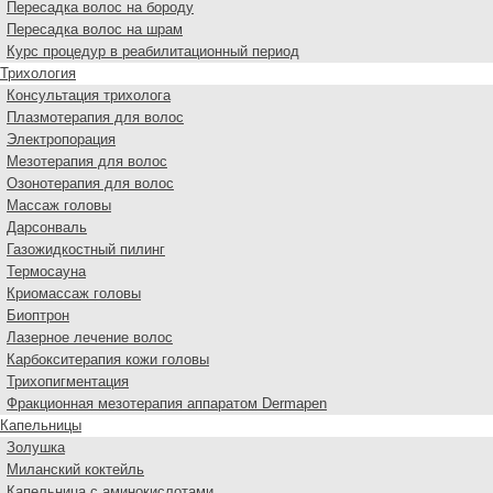
Пересадка волос на бороду
Пересадка волос на шрам
Курс процедур в реабилитационный период
Трихология
Консультация трихолога
Плазмотерапия для волос
Электропорация
Мезотерапия для волос
Озонотерапия для волос
Массаж головы
Дарсонваль
Газожидкостный пилинг
Термосауна
Криомассаж головы
Биоптрон
Лазерное лечение волос
Карбокситерапия кожи головы
Трихопигментация
Фракционная мезотерапия аппаратом Dermapen
Капельницы
Золушка
Миланский коктейль
Капельница с аминокислотами