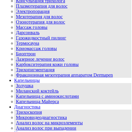
Консультация трихолога
Плазмотерапия для волос
Электропорация
Мезотерапия для волос
Озонотерапия для волос
Массаж головы
Дарсонваль
Газожидкостный пилинг
Термосауна
Криомассаж головы
Биоптрон
Лазерное лечение волос
Карбокситерапия кожи головы
Трихопигментация
Фракционная мезотерапия аппаратом Dermapen
Капельницы
Золушка
Миланский коктейль
Капельница с аминокислотами
Капельница Майерса
Диагностика
Трихоскопия
Микровидеодиагностика
Анализ волос на микроэлементы
Анализ волос при выпадении