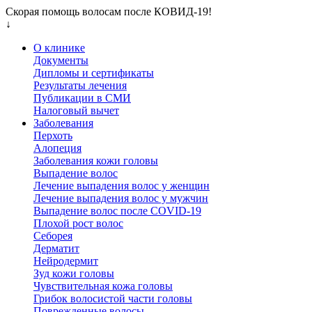
Скорая помощь волосам после КОВИД-19!
↓
О клинике
Документы
Дипломы и сертификаты
Результаты лечения
Публикации в СМИ
Налоговый вычет
Заболевания
Перхоть
Алопеция
Заболевания кожи головы
Выпадение волос
Лечение выпадения волос у женщин
Лечение выпадения волос у мужчин
Выпадение волос после COVID-19
Плохой рост волос
Cеборея
Дерматит
Нейродермит
Зуд кожи головы
Чувствительная кожа головы
Грибок волосистой части головы
Поврежденные волосы