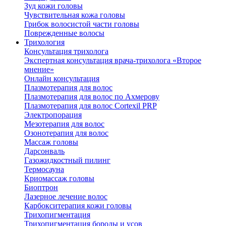
Зуд кожи головы
Чувствительная кожа головы
Грибок волосистой части головы
Поврежденные волосы
Трихология
Консультация трихолога
Экспертная консультация врача-трихолога «Второе
мнение»
Онлайн консультация
Плазмотерапия для волос
Плазмотерапия для волос по Ахмерову
Плазмотерапия для волос Cortexil PRP
Электропорация
Мезотерапия для волос
Озонотерапия для волос
Массаж головы
Дарсонваль
Газожидкостный пилинг
Термосауна
Криомассаж головы
Биоптрон
Лазерное лечение волос
Карбокситерапия кожи головы
Трихопигментация
Трихопигментация бороды и усов