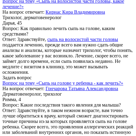
Вопрос на тему «Сыпь на волосистой части головы, какое
лечение?»
На вопрос отвечает:
Кирнас Кира Владимировна
Трихолог, дерматовенеролог
Дарья, 45
Вопрос:
Как правильно лечить сыпь на голове, каким
средствами?
Ответ:
Здравствуйте,
сыпь на волосистой части головы
поддается лечению, прежде всего вам нужно сдать общие
анализы и анализы, которые назначит трихолог, чтобы понять,
какое заболевание у вас возникло. Лечение, скорее всего, не
займет долго времени, если сыпь появилась недавно. Не
медлите с визитом в клинику, это может вызывать
осложнения.
Задать вопрос
Вопрос на тему «Сыпь на голове у ребенка - как лечить?»
На вопрос отвечает:
Гончарова Татьяна Александровна
Дерматовенеролог, трихолог
Римма, 4
Вопрос:
Какие последствия такого явления для малыша?
Ответ:
Здравствуйте, в таком нежном возрасте, вам точно
лучше обратиться к врачу, который сможет диагностировать
точные причины из-за которых проявляется сыпь на голове
ребенка. Скорее всего, это проявления аллергических реакций
или заболеваний внутренних органов, но показать истинную