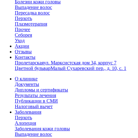
Болезни кожи головы
Выпадение волос
Пересадка волос
Перхоть
Плазмотерапия
Прочее
Себорея
Уход
Акции
Отзывы
Контакты
Пролетарская
ул. Марксистская дом 34, корпус 7
Цветной бульвар
Малый Сухаревский пер., д. 10, с. 1
О клинике
Документы
Дипломы и сертификаты
Результаты лечения
Публикации в СМИ
Налоговый вычет
Заболевания
Перхоть
Алопеция
Заболевания кожи головы
Выпадение волос