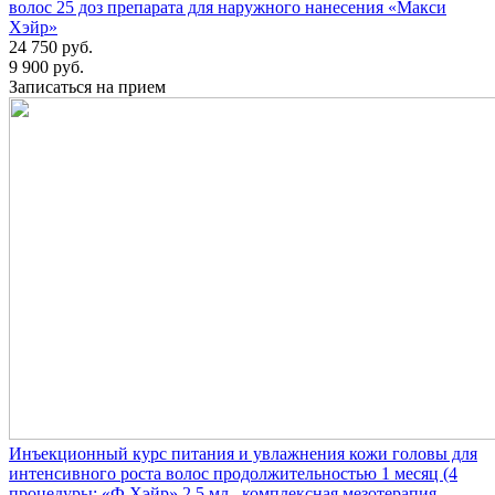
волос 25 доз препарата для наружного нанесения «Макси
Хэйр»
24 750 руб.
9 900 руб.
Записаться на прием
Инъекционный курс питания и увлажнения кожи головы для
интенсивного роста волос продолжительностью 1 месяц (4
процедуры: «Ф Хэйр» 2.5 мл , комплексная мезотерапия,