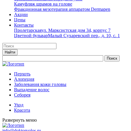
Камуфляж шрамов на голове
Фракционная мезотерапия аппаратом Dermapen
Акции
Цены
Контакты
Пролетарская
ул. Марксистская дом 34, корпус 7
Цветной бульвар
Малый Сухаревский пер., д. 10, с. 1
Перхоть
Алопеция
Заболевания кожи головы
Выпадение волос
Cеборея
Уход
Красота
Развернуть меню
info@doktorvolos.ru