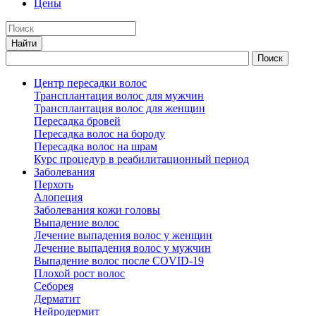
Цены
Центр пересадки волос
Трансплантация волос для мужчин
Трансплантация волос для женщин
Пересадка бровей
Пересадка волос на бороду
Пересадка волос на шрам
Курс процедур в реабилитационный период
Заболевания
Перхоть
Алопеция
Заболевания кожи головы
Выпадение волос
Лечение выпадения волос у женщин
Лечение выпадения волос у мужчин
Выпадение волос после COVID-19
Плохой рост волос
Cеборея
Дерматит
Нейродермит