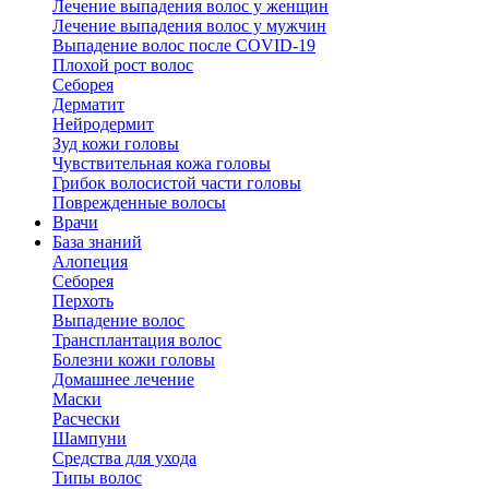
Лечение выпадения волос у женщин
Лечение выпадения волос у мужчин
Выпадение волос после COVID-19
Плохой рост волос
Cеборея
Дерматит
Нейродермит
Зуд кожи головы
Чувствительная кожа головы
Грибок волосистой части головы
Поврежденные волосы
Врачи
База знаний
Алопеция
Себорея
Перхоть
Выпадение волос
Трансплантация волос
Болезни кожи головы
Домашнее лечение
Маски
Расчески
Шампуни
Средства для ухода
Типы волос