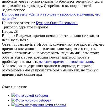
проблему могут только анализы, наберитесь терпения и сил и
отправляйтесь к доктору. Скорейшего выздоровления!
Задать вопрос
Вопрос на тему «Сыпь на голове у взрослого мужчины, что
делать?»
На вопрос отвечает:
Бучаров Олег Евгеньевич
Трихолог, дерматовенеролог
Игорь, 28
Вопрос:
Видимых причин появления этой сыпи нет, как от
нее избавиться?
Ответ:
Здравствуйте, Игорь! К сожалению, все дело в том, что
причины внезапного появления сыпи чаще всего скрыты
внутри организма и не могут быть "видимыми", вам стоит
обратиться к врачу, который сможет диагностировать
проблему и назначить
лечение причин появления сыпи
.
Заболевания внутренних органов (например, гастрит с
бактериозом) могут проявлять себя именно так, но точную
причину вам скажет врач.
Статьи по теме
Фото сухой себореи
Фото жирной себореи
Фото шелушения кожи головы