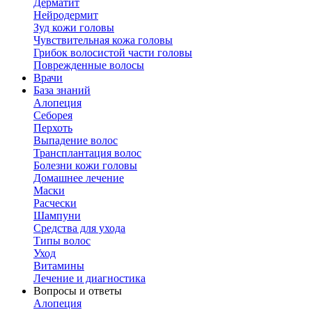
Дерматит
Нейродермит
Зуд кожи головы
Чувствительная кожа головы
Грибок волосистой части головы
Поврежденные волосы
Врачи
База знаний
Алопеция
Себорея
Перхоть
Выпадение волос
Трансплантация волос
Болезни кожи головы
Домашнее лечение
Маски
Расчески
Шампуни
Средства для ухода
Типы волос
Уход
Витамины
Лечение и диагностика
Вопросы и ответы
Алопеция