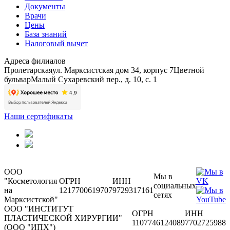
Документы
Врачи
Цены
База знаний
Налоговый вычет
Адреса филиалов
Пролетарская
ул. Марксистская дом 34, корпус 7
Цветной
бульвар
Малый Сухаревский пер., д. 10, с. 1
Наши сертификаты
ООО
Мы в
"Косметология
ОГРН
ИНН
социальных
на
1217700619707
9729317161
сетях
Марксистской"
ООО "ИНСТИТУТ
ОГРН
ИНН
ПЛАСТИЧЕСКОЙ ХИРУРГИИ"
1107746124089
7702725988
(ООО "ИПХ")