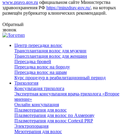
www.pravo.gov.ru
официальном сайте Министерства
здравоохранения РФ
https://minzdrav.gov.ru/
, на которых
размещён рубрикатор клинических рекомендаций.
Обратный
звонок
Центр пересадки волос
Трансплантация волос для мужчин
Трансплантация волос для женщин
Пересадка бровей
Пересадка волос на бороду
Пересадка волос на шрам
Курс процедур в реабилитационный период
Трихология
Консультация трихолога
Экспертная консультация врача-трихолога «Второе
мнение»
Онлайн консультация
Плазмотерапия для волос
Плазмотерапия для волос по Ахмерову
Плазмотерапия для волос Cortexil PRP
Электропорация
Мезотерапия для волос