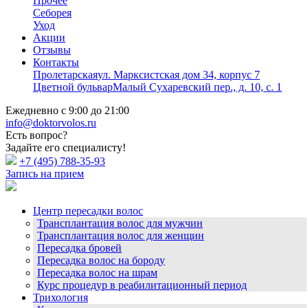
Прочее
Себорея
Уход
Акции
Отзывы
Контакты
Пролетарская
ул. Марксистская дом 34, корпус 7
Цветной бульвар
Малый Сухаревский пер., д. 10, с. 1
Ежедневно с 9:00 до 21:00
info@doktorvolos.ru
Есть вопрос?
Задайте его специалисту!
+7
(495)
788-35-93
Запись на прием
Центр пересадки волос
Трансплантация волос для мужчин
Трансплантация волос для женщин
Пересадка бровей
Пересадка волос на бороду
Пересадка волос на шрам
Курс процедур в реабилитационный период
Трихология