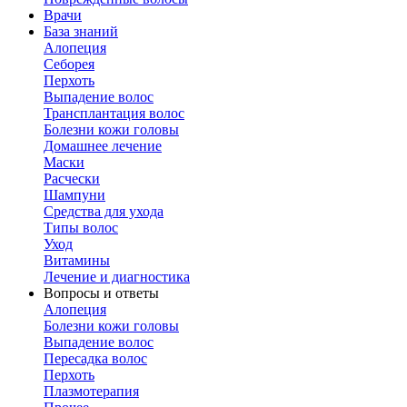
Врачи
База знаний
Алопеция
Себорея
Перхоть
Выпадение волос
Трансплантация волос
Болезни кожи головы
Домашнее лечение
Маски
Расчески
Шампуни
Средства для ухода
Типы волос
Уход
Витамины
Лечение и диагностика
Вопросы и ответы
Алопеция
Болезни кожи головы
Выпадение волос
Пересадка волос
Перхоть
Плазмотерапия