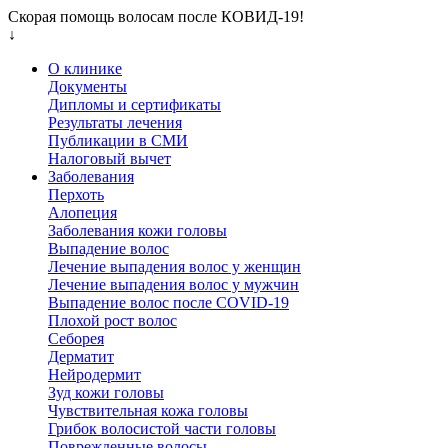
Скорая помощь волосам после КОВИД-19!
↓
О клинике
Документы
Дипломы и сертификаты
Результаты лечения
Публикации в СМИ
Налоговый вычет
Заболевания
Перхоть
Алопеция
Заболевания кожи головы
Выпадение волос
Лечение выпадения волос у женщин
Лечение выпадения волос у мужчин
Выпадение волос после COVID-19
Плохой рост волос
Cеборея
Дерматит
Нейродермит
Зуд кожи головы
Чувствительная кожа головы
Грибок волосистой части головы
Поврежденные волосы