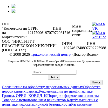
ООО
Мы в
"Косметология
ОГРН
ИНН
социальных
на
1217700619707
9729317161
сетях
Марксистской"
ООО "ИНСТИТУТ
ОГРН
ИНН
ПЛАСТИЧЕСКОЙ ХИРУРГИИ"
1107746124089
7702725988
(ООО "ИПХ")
© 2008-2026
Трихологический центр
«Доктор Волос»
Лицензия ЛО-77-01-006808 от 11 октября 2013 года выдана Департаментом
здравоохранения города Москвы.
Соглашение на обработку персональных данных
Обработка
персональных данных
Рекомендации по профилактике
Гриппа, ОРВИ, КОВИД-19
Порядок оформления и оплаты
Товаров с использованием реквизитов Карт
Разъяснения о
политике информационной безопасности
Разъяснение