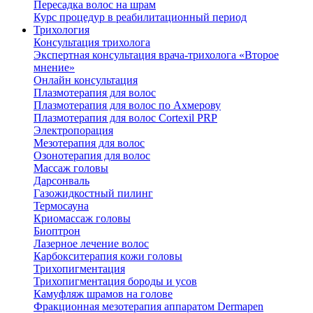
Пересадка волос на шрам
Курс процедур в реабилитационный период
Трихология
Консультация трихолога
Экспертная консультация врача-трихолога «Второе
мнение»
Онлайн консультация
Плазмотерапия для волос
Плазмотерапия для волос по Ахмерову
Плазмотерапия для волос Cortexil PRP
Электропорация
Мезотерапия для волос
Озонотерапия для волос
Массаж головы
Дарсонваль
Газожидкостный пилинг
Термосауна
Криомассаж головы
Биоптрон
Лазерное лечение волос
Карбокситерапия кожи головы
Трихопигментация
Трихопигментация бороды и усов
Камуфляж шрамов на голове
Фракционная мезотерапия аппаратом Dermapen