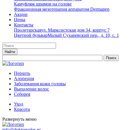
Камуфляж шрамов на голове
Фракционная мезотерапия аппаратом Dermapen
Акции
Цены
Контакты
Пролетарская
ул. Марксистская дом 34, корпус 7
Цветной бульвар
Малый Сухаревский пер., д. 10, с. 1
Перхоть
Алопеция
Заболевания кожи головы
Выпадение волос
Cеборея
Уход
Красота
Развернуть меню
info@doktorvolos.ru