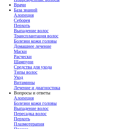
Врачи
База знаний
Алопеция
Себорея
Перхоть
Выпадение волос
Трансплантация волос
Болезни кожи головы
Домашнее лечение
Маски
Расчески
Шампуни
Средства для ухода
Типы волос
Уход
Витамины
Лечение и диагностика
Вопросы и ответы
Алопеция
Болезни кожи головы
Выпадение волос
Пересадка волос
Перхоть
Плазмотерапия