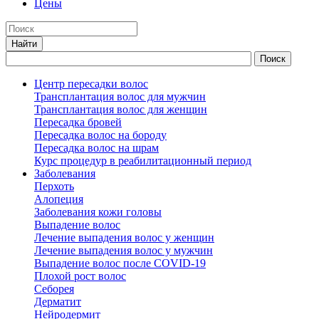
Цены
Центр пересадки волос
Трансплантация волос для мужчин
Трансплантация волос для женщин
Пересадка бровей
Пересадка волос на бороду
Пересадка волос на шрам
Курс процедур в реабилитационный период
Заболевания
Перхоть
Алопеция
Заболевания кожи головы
Выпадение волос
Лечение выпадения волос у женщин
Лечение выпадения волос у мужчин
Выпадение волос после COVID-19
Плохой рост волос
Cеборея
Дерматит
Нейродермит