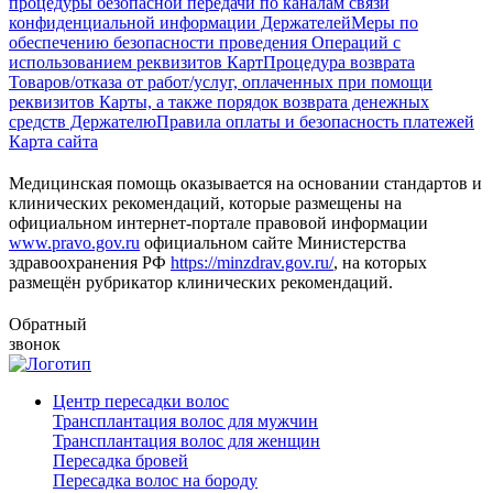
процедуры безопасной передачи по каналам связи
конфиденциальной информации Держателей
Меры по
обеспечению безопасности проведения Операций с
использованием реквизитов Карт
Процедура возврата
Товаров/отказа от работ/услуг, оплаченных при помощи
реквизитов Карты, а также порядок возврата денежных
средств Держателю
Правила оплаты и безопасность платежей
Карта сайта
Медицинская помощь оказывается на основании стандартов и
клинических рекомендаций, которые размещены на
официальном интернет-портале правовой информации
www.pravo.gov.ru
официальном сайте Министерства
здравоохранения РФ
https://minzdrav.gov.ru/
, на которых
размещён рубрикатор клинических рекомендаций.
Обратный
звонок
Центр пересадки волос
Трансплантация волос для мужчин
Трансплантация волос для женщин
Пересадка бровей
Пересадка волос на бороду