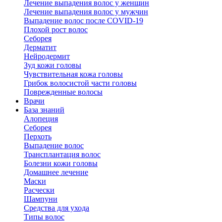
Лечение выпадения волос у женщин
Лечение выпадения волос у мужчин
Выпадение волос после COVID-19
Плохой рост волос
Cеборея
Дерматит
Нейродермит
Зуд кожи головы
Чувствительная кожа головы
Грибок волосистой части головы
Поврежденные волосы
Врачи
База знаний
Алопеция
Себорея
Перхоть
Выпадение волос
Трансплантация волос
Болезни кожи головы
Домашнее лечение
Маски
Расчески
Шампуни
Средства для ухода
Типы волос