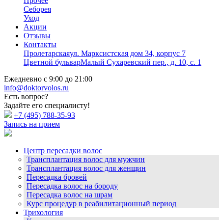
Прочее
Себорея
Уход
Акции
Отзывы
Контакты
Пролетарская
ул. Марксистская дом 34, корпус 7
Цветной бульвар
Малый Сухаревский пер., д. 10, с. 1
Ежедневно с 9:00 до 21:00
info@doktorvolos.ru
Есть вопрос?
Задайте его специалисту!
+7
(495)
788-35-93
Запись на прием
Центр пересадки волос
Трансплантация волос для мужчин
Трансплантация волос для женщин
Пересадка бровей
Пересадка волос на бороду
Пересадка волос на шрам
Курс процедур в реабилитационный период
Трихология