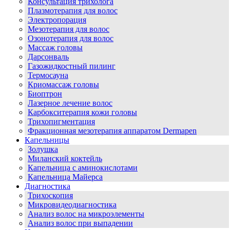
Консультация трихолога
Плазмотерапия для волос
Электропорация
Мезотерапия для волос
Озонотерапия для волос
Массаж головы
Дарсонваль
Газожидкостный пилинг
Термосауна
Криомассаж головы
Биоптрон
Лазерное лечение волос
Карбокситерапия кожи головы
Трихопигментация
Фракционная мезотерапия аппаратом Dermapen
Капельницы
Золушка
Миланский коктейль
Капельница с аминокислотами
Капельница Майерса
Диагностика
Трихоскопия
Микровидеодиагностика
Анализ волос на микроэлементы
Анализ волос при выпадении