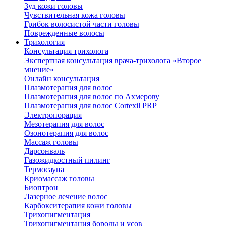
Зуд кожи головы
Чувствительная кожа головы
Грибок волосистой части головы
Поврежденные волосы
Трихология
Консультация трихолога
Экспертная консультация врача-трихолога «Второе
мнение»
Онлайн консультация
Плазмотерапия для волос
Плазмотерапия для волос по Ахмерову
Плазмотерапия для волос Cortexil PRP
Электропорация
Мезотерапия для волос
Озонотерапия для волос
Массаж головы
Дарсонваль
Газожидкостный пилинг
Термосауна
Криомассаж головы
Биоптрон
Лазерное лечение волос
Карбокситерапия кожи головы
Трихопигментация
Трихопигментация бороды и усов