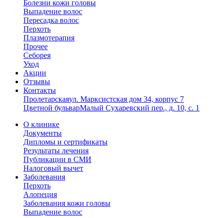
Болезни кожи головы
Выпадение волос
Пересадка волос
Перхоть
Плазмотерапия
Прочее
Себорея
Уход
Акции
Отзывы
Контакты
Пролетарская
ул. Марксистская дом 34, корпус 7
Цветной бульвар
Малый Сухаревский пер., д. 10, с. 1
О клинике
Документы
Дипломы и сертификаты
Результаты лечения
Публикации в СМИ
Налоговый вычет
Заболевания
Перхоть
Алопеция
Заболевания кожи головы
Выпадение волос