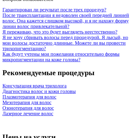
Гарантирован ли результат после трех процедур?
После трансплантации я недоволен своей передней линией
волос. Она кажется слишком высокой, и я не нахожу форму
линии волос привлекательной?
Я переживаю, что это будет выглядеть неестественно?
Я не хочу сбривать волосы перед процедурой. Я лысый, но
мои волосы достаточно длинные. Можете ли вы провести
трихопигментацию?
Как будут учтены мои пожелания относительно формы
микропигментации на коже головы?
Рекомендуемые процедуры
Консультация врача трихолога
Диагностика волос и кожи головы
Плазмотерапия для волос
Мезотерапия для волос
Озонотерапия для волос
Лазерное лечение волос
Цены на услуги