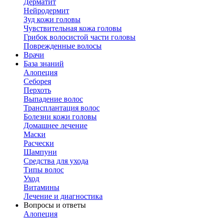
Дерматит
Нейродермит
Зуд кожи головы
Чувствительная кожа головы
Грибок волосистой части головы
Поврежденные волосы
Врачи
База знаний
Алопеция
Себорея
Перхоть
Выпадение волос
Трансплантация волос
Болезни кожи головы
Домашнее лечение
Маски
Расчески
Шампуни
Средства для ухода
Типы волос
Уход
Витамины
Лечение и диагностика
Вопросы и ответы
Алопеция